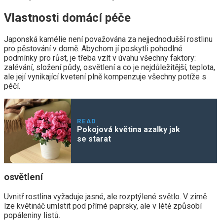
Vlastnosti domácí péče
Japonská kamélie není považována za nejjednodušší rostlinu
pro pěstování v domě. Abychom jí poskytli pohodlné
podmínky pro růst, je třeba vzít v úvahu všechny faktory:
zalévání, složení půdy, osvětlení a co je nejdůležitější, teplota,
ale její vynikající kvetení plně kompenzuje všechny potíže s
péčí.
READ
Pokojová květina azalky jak
se starat
osvětlení
Uvnitř rostlina vyžaduje jasné, ale rozptýlené světlo. V zimě
lze květináč umístit pod přímé paprsky, ale v létě způsobí
popáleniny listů.