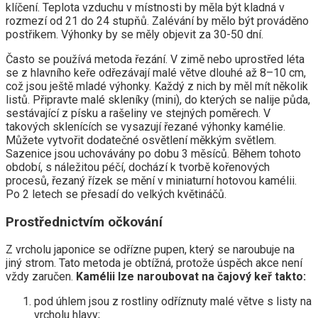
klíčení. Teplota vzduchu v místnosti by měla být kladná v
rozmezí od 21 do 24 stupňů. Zalévání by mělo být prováděno
postřikem. Výhonky by se měly objevit za 30-50 dní.
Často se používá metoda řezání. V zimě nebo uprostřed léta
se z hlavního keře odřezávají malé větve dlouhé až 8–10 cm,
což jsou ještě mladé výhonky. Každý z nich by měl mít několik
listů. Připravte malé skleníky (mini), do kterých se nalije půda,
sestávající z písku a rašeliny ve stejných poměrech. V
takových sklenících se vysazují řezané výhonky kamélie.
Můžete vytvořit dodatečné osvětlení měkkým světlem.
Sazenice jsou uchovávány po dobu 3 měsíců. Během tohoto
období, s náležitou péčí, dochází k tvorbě kořenových
procesů, řezaný řízek se mění v miniaturní hotovou kamélii.
Po 2 letech se přesadí do velkých květináčů.
Prostřednictvím očkování
Z vrcholu japonice se odřízne pupen, který se naroubuje na
jiný strom. Tato metoda je obtížná, protože úspěch akce není
vždy zaručen.
Kamélii lze naroubovat na čajový keř takto:
pod úhlem jsou z rostliny odříznuty malé větve s listy na
vrcholu hlavy;