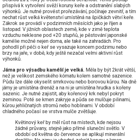
přispívá k vytvoření svěží koruny keře a odstranění slabých
výhonků. Je nutné provést prořezávání, počínaje zevnitř, a tím
nechat růst velká květenství umístěná na špičkách větví keře.
Zákrok se provádí v podzimních měsících jako je říjen a
listopad. V jižních oblastech země, kde v zimě teplota
vzduchu neklesne pod +20 stupňů, je pěstování japonské
kamélie možné nejen doma, ale také na zahradách. Pro
pohodlí při péči o keř se vysazuje koncem podzimu nebo
brzy na jaře, v době, kdy ještě nezačal velmi aktivní růst
výhonků.
Jáma pro výsadbu kamélií je velká.
Měla by být 2krát větší,
než je velikost zemského kómatu kolem samotné sazenice.
Půdu lze dále okyselit smrkovou nebo borovou kůrou. Na dně
jámy je umístěna drenáž a na ni je umístěna hrudka s kořeny
sazenic. Je nutné zajistit, aby kořenový krk nebyl pokryt
zeminou. Poté se kmen zakryje a půda se mulčuje pilinami,
kůrou jehličnatých stromů nebo hoblinami. V období
chladného počasí se vrstva mulče zvětšuje.
Květinový keř by měl růst na místech, kde nejsou
žádné průvany, stejně jako přímé sluneční světlo. V
období od května do července se aplikují minerální