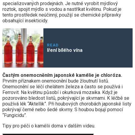
specializovaných prodejnách. Je nutné vyrobit mýdlový
roztok, spojit mýdlo s vodou a nastříkat květinu. Pokud je
tento prostředek neúčinný, použijí se chemické přípravky
obsahující insekticidy.
READ
Iření bílého vína
Častým onemocněním japonské kamélie je chloróza.
Prvním příznakem onemocnění bude žloutnutí listů.
Onemocnění se léčí chelátem železa a často se používá i
Ferrovit. Na květinu působí i okurková mozaika. Když je
pozorováno bledost listů, pokrývající je skvrnami. K léčbě se
používá lék “Aktellik”. Při houbových chorobách japonské listy
pokrývají černé nebo šedé skvrny. S houbou bojují pomocí
“Fungicidu”.
Tipy pro péči o kamélii doma v dalším videu.