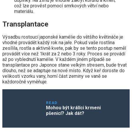
doplňky. Na zimu je vhodné zakrýt korunu a kmen,
což lze provést pomocí smrkových větví nebo
materiálu.
Transplantace
Výsadbu rostoucí japonské kamélie do většího květináče je
vhodné provádět každý rok na jaře. Pokud vaše rostlina
zesílila, rostla a aktivně kvete, pak by se tento postup neměl
provádět více než 1krát za 2 nebo 3 roky. Proces se provádí
až po vyblednutí kamélie. V každém jiném případě se
transplantace pro Japonce stane velkým stresem, bude trvat
dlouho, než se adaptuje na nové místo. Když keř doroste do
velikosti vzorku vany, horní část zeminy ve vaně se
každoročně vyměňuje.
READ
Mohou být králíci krmeni
pšenicí? Jak dát?