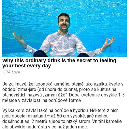
Je zajímavé, že japonská kamélie, stejně jako azalka, kvete v
období zima-jaro (od února do dubna), proto se kultura na
stanovištích nazývá „zimní růže“. Doba kvetení je obvykle 1-3
měsíce v závislosti na odrůdové formě.
Výška keře závisí také na odrůdě a hybridu. Některé z nich
jsou docela miniaturní – až 50 cm vysoké, jiné mohou
dosáhnout asi 2 metrů a jsou to nízký strom. Vnitřní kamélie
ale obvykle nedorůstá více než jeden metr.