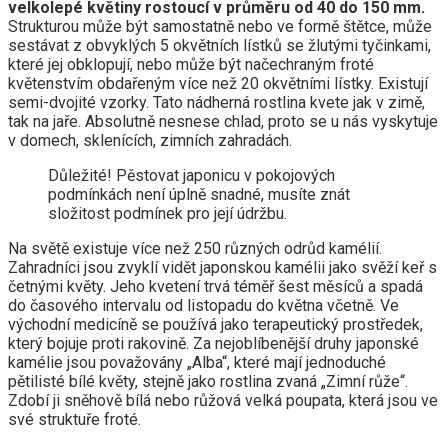
velkolepé květiny rostoucí v průměru od 40 do 150 mm.
Strukturou může být samostatně nebo ve formě štětce, může
sestávat z obvyklých 5 okvětních lístků se žlutými tyčinkami,
které jej obklopují, nebo může být načechraným froté
květenstvím obdařeným více než 20 okvětními lístky. Existují
semi-dvojité vzorky. Tato nádherná rostlina kvete jak v zimě,
tak na jaře. Absolutně nesnese chlad, proto se u nás vyskytuje
v domech, sklenících, zimních zahradách.
Důležité! Pěstovat japonicu v pokojových
podmínkách není úplně snadné, musíte znát
složitost podmínek pro její údržbu.
Na světě existuje více než 250 různých odrůd kamélií.
Zahradníci jsou zvyklí vidět japonskou kamélii jako svěží keř s
četnými květy. Jeho kvetení trvá téměř šest měsíců a spadá
do časového intervalu od listopadu do května včetně. Ve
východní medicíně se používá jako terapeutický prostředek,
který bojuje proti rakovině. Za nejoblíbenější druhy japonské
kamélie jsou považovány „Alba“, které mají jednoduché
pětilisté bílé květy, stejně jako rostlina zvaná „Zimní růže“.
Zdobí ji sněhově bílá nebo růžová velká poupata, která jsou ve
své struktuře froté.