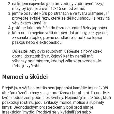
na kmeni čajovníku jsou provedeny vodorovné řezy;
měly by být na úrovni 12-15 cm od země;
jemně odsuňte kůru po stranách a ve tvaru písmene „T“
proveďte svislé řezy, které se délkou shodují s řezy na
větvičkách kamélie;
poté se kůra oddělí a do řezu se umístí řízky japonica;
kůra se co nejvíce vrátí do původní polohy, zakryje se jí
zasunutá stopka, pevně se stlačí a omotá se lepicí
páskou nebo elektropáskou.
Důležité! Aby bylo roubování úspěšné a nový řízek
dostal dostatek živin, čajový keř by neměl mít
výhonky pod místem, kde byl zákrok proveden. Je
třeba je vyčistit.
Nemoci a škůdci
Stejně jako většina rostlin není japonská kamélie imunní vůči
útokům různého hmyzu a je postižena chorobami. To se děje
kvůli nedodržení podmínek květiny. Nejčastějšími škůdci, kteří
poškozují rostlinu, jsou svilušky, molice, molice a šupinatý
hmyz. Jednoduchým prostředkem v boji proti nim je
insekticidní mýdlo. Prodává se v květinářství nebo