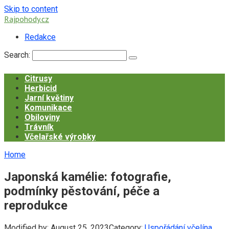
Skip to content
Rajpohody.cz
Redakce
Search:
Citrusy
Herbicid
Jarní květiny
Komunikace
Obiloviny
Trávník
Včelařské výrobky
Home
Japonská kamélie: fotografie,
podmínky pěstování, péče a
reprodukce
Modified by:
August 25, 2023
Category:
Uspořádání včelína