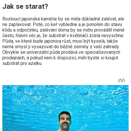
Jak se starat?
Rostoucí japonská kamélie by se měla důkladně zalévat, ale
ne zaplavovat. Poté, co keř vybledne a je ponořen do stavu
klidu a odpočinku, zalévání doma by se mělo provádět méně
často, hlavní věc je, že substrát v květináči zcela nevyschne.
Půda, ve které bude japonica růst, musí být kyselá, takže
nemá smysl ji vysazovat do běžné zeminy z vaší zahrady.
Obvykle se univerzální půda prodává ve specializovaných
prodejnách, a pokud není k dispozici, měli byste si koupit
substrát pro azalku.