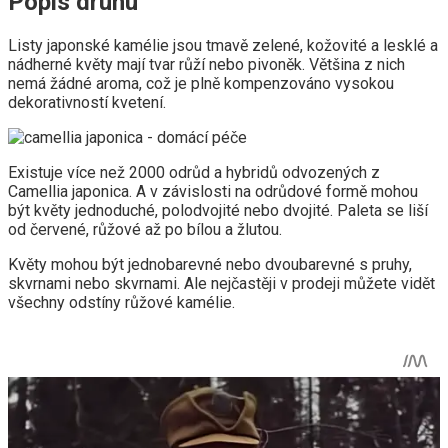
Popis druhu
Listy japonské kamélie jsou tmavě zelené, kožovité a lesklé a
nádherné květy mají tvar růží nebo pivoněk. Většina z nich
nemá žádné aroma, což je plně kompenzováno vysokou
dekorativností kvetení.
Existuje více než 2000 odrůd a hybridů odvozených z
Camellia japonica. A v závislosti na odrůdové formě mohou
být květy jednoduché, polodvojité nebo dvojité. Paleta se liší
od červené, růžové až po bílou a žlutou.
Květy mohou být jednobarevné nebo dvoubarevné s pruhy,
skvrnami nebo skvrnami. Ale nejčastěji v prodeji můžete vidět
všechny odstíny růžové kamélie.