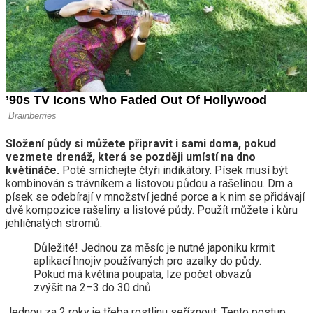
Složení půdy si můžete připravit i sami doma, pokud
vezmete drenáž, která se později umístí na dno
květináče.
Poté smíchejte čtyři indikátory. Písek musí být
kombinován s trávníkem a listovou půdou a rašelinou. Drn a
písek se odebírají v množství jedné porce a k nim se přidávají
dvě kompozice rašeliny a listové půdy. Použít můžete i kůru
jehličnatých stromů.
Důležité! Jednou za měsíc je nutné japoniku krmit
aplikací hnojiv používaných pro azalky do půdy.
Pokud má květina poupata, lze počet obvazů
zvýšit na 2–3 do 30 dnů.
Jednou za 2 roky je třeba rostlinu seříznout. Tento postup