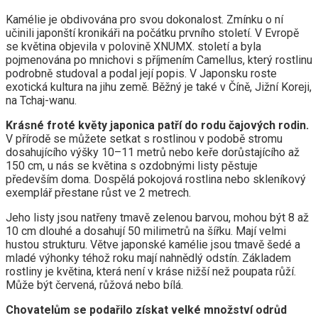
Kamélie je obdivována pro svou dokonalost. Zmínku o ní
učinili japonští kronikáři na počátku prvního století. V Evropě
se květina objevila v polovině XNUMX. století a byla
pojmenována po mnichovi s příjmením Camellus, který rostlinu
podrobně studoval a podal její popis. V Japonsku roste
exotická kultura na jihu země. Běžný je také v Číně, Jižní Koreji,
na Tchaj-wanu.
Krásné froté květy japonica patří do rodu čajových rodin.
V přírodě se můžete setkat s rostlinou v podobě stromu
dosahujícího výšky 10–11 metrů nebo keře dorůstajícího až
150 cm, u nás se květina s ozdobnými listy pěstuje
především doma. Dospělá pokojová rostlina nebo skleníkový
exemplář přestane růst ve 2 metrech.
Jeho listy jsou natřeny tmavě zelenou barvou, mohou být 8 až
10 cm dlouhé a dosahují 50 milimetrů na šířku. Mají velmi
hustou strukturu. Větve japonské kamélie jsou tmavě šedé a
mladé výhonky téhož roku mají nahnědlý odstín. Základem
rostliny je květina, která není v kráse nižší než poupata růží.
Může být červená, růžová nebo bílá.
Chovatelům se podařilo získat velké množství odrůd