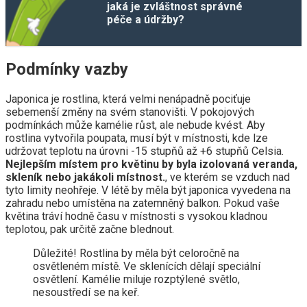
jaká je zvláštnost správné
péče a údržby?
Podmínky vazby
Japonica je rostlina, která velmi nenápadně pociťuje
sebemenší změny na svém stanovišti. V pokojových
podmínkách může kamélie růst, ale nebude kvést. Aby
rostlina vytvořila poupata, musí být v místnosti, kde lze
udržovat teplotu na úrovni -15 stupňů až +6 stupňů Celsia.
Nejlepším místem pro květinu by byla izolovaná veranda,
skleník nebo jakákoli místnost.
, ve kterém se vzduch nad
tyto limity neohřeje. V létě by měla být japonica vyvedena na
zahradu nebo umístěna na zatemněný balkon. Pokud vaše
květina tráví hodně času v místnosti s vysokou kladnou
teplotou, pak určitě začne blednout.
Důležité! Rostlina by měla být celoročně na
osvětleném místě. Ve sklenících dělají speciální
osvětlení. Kamélie miluje rozptýlené světlo,
nesoustředí se na keř.