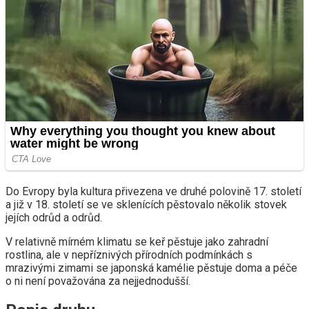
Do Evropy byla kultura přivezena ve druhé polovině 17. století
a již v 18. století se ve sklenících pěstovalo několik stovek
jejích odrůd a odrůd.
V relativně mírném klimatu se keř pěstuje jako zahradní
rostlina, ale v nepříznivých přírodních podmínkách s
mrazivými zimami se japonská kamélie pěstuje doma a péče
o ni není považována za nejjednodušší.