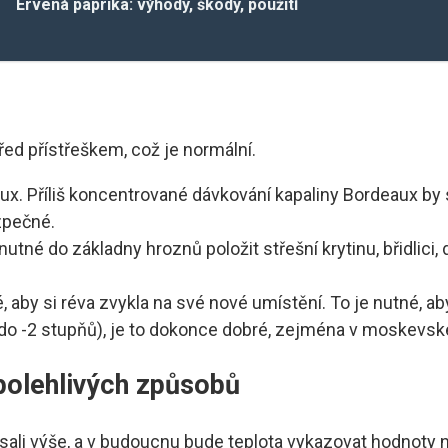
Ervená paprika: výhody, škody, použití
ed přístřeškem, což je normální.
ux. Příliš koncentrované dávkování kapaliny Bordeaux by 
zpečné.
utné do základny hroznů položit střešní krytinu, břidlic
é, aby si réva zvykla na své nové umístění. To je nutné, a
o -2 stupňů), je to dokonce dobré, zejména v moskevské 
spolehlivých způsobů
psali výše, a v budoucnu bude teplota vykazovat hodnoty n