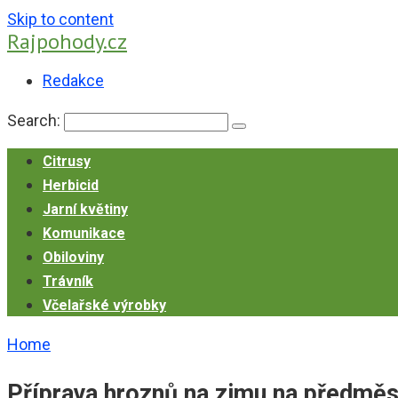
Skip to content
Rajpohody.cz
Redakce
Search:
Citrusy
Herbicid
Jarní květiny
Komunikace
Obiloviny
Trávník
Včelařské výrobky
Home
Příprava hroznů na zimu na předměs