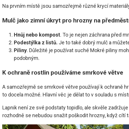
Na prvním místě jsou samozřejmě různé krycí materiál
Mulč jako zimní úkryt pro hrozny na předměst
Hnůj nebo kompost
. To je nejen záchrana před m
Podestýlka z listů.
Je to také dobrý mulč a můžete
Piliny
. Důležité je používat suché Mokré piliny m
podobným.
K ochraně rostlin používáme smrkové větve
A samozřejmě se smrkové větve používají k ochraně hro
to docela možné. Hlavní věc je dělat to v souladu s místn
Lapnik není ze své podstaty topidlo, ale skvěle zadržuj
rozhodně se nebudou snažit poškodit hrozny, když cítí 