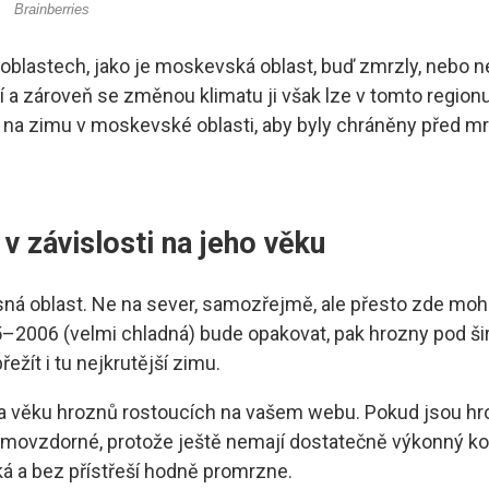
 oblastech, jako je moskevská oblast, buď zmrzly, nebo n
 a zároveň se změnou klimatu ji však lze v tomto regionu
ny na zimu v moskevské oblasti, aby byly chráněny před 
v závislosti na jeho věku
sná oblast. Ne na sever, samozřejmě, ale přesto zde moho
5–2006 (velmi chladná) bude opakovat, pak hrozny pod 
ežít i tu nejkrutější zimu.
a věku hroznů rostoucích na vašem webu. Pokud jsou hroz
imovzdorné, protože ještě nemají dostatečně výkonný 
ká a bez přístřeší hodně promrzne.