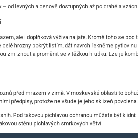
y – od levných a cenově dostupných až po drahé a vzácn
í
razem, ale i doplňková výživa na jaře. Kromě toho se pod 
 celé hrozny pokrýt listím, dát navrch řekněme pytlovinu
ohou zmrznout a proměnit se v těžkou hrudku. Lze je kom
znů před mrazem v zimě. V moskevské oblasti to bohužel 
ími předpisy, protože ne všude je jeho sklizeň povolena. P
e sníh. Pod takovou pichlavou ochranou můžete být klidní
takovou stěnu pichlavých smrkových větví.