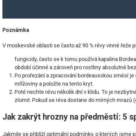
Poznámka
V moskevské oblasti se často až 90 % révy vinné řeže př
fungicidy, často se k tomu používá kapalina Bordea
období účinné a zároveň pro rostliny absolutně be
Po prořezání a zpracování bordeauxskou směsí je n
mřížoviny a položte na tento kryt.
Poté nechte révu několik dní v klidu. To je nezbytn
zlomit. Pokud se réva dostane do mírných mrazů (d
Jak zakrýt hrozny na předměstí: 5 
Jakmile se přiblíží optimální podmínky, o kterých jsme 