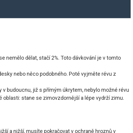
se nemělo dělat, stačí 2%. Toto dávkování je v tomto
i, desky nebo něco podobného. Poté vyjměte révu z
by v budoucnu, již s přímým úkrytem, ​​nebylo možné révu
oblasti: stane se zimovzdornější a lépe vydrží zimu.
ižší a nižší, musíte pokračovat v ochraně hroznů v