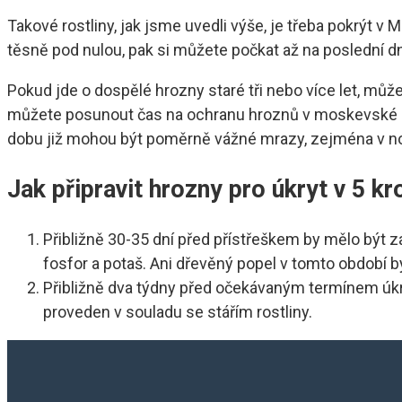
Takové rostliny, jak jsme uvedli výše, je třeba pokrýt v 
těsně pod nulou, pak si můžete počkat až na poslední d
Pokud jde o dospělé hrozny staré tři nebo více let, můž
můžete posunout čas na ochranu hroznů v moskevské ob
dobu již mohou být poměrně vážné mrazy, zejména v no
Jak připravit hrozny pro úkryt v 5 kr
Přibližně 30-35 dní před přístřeškem by mělo být z
fosfor a potaš. Ani dřevěný popel v tomto období b
Přibližně dva týdny před očekávaným termínem úkr
proveden v souladu se stářím rostliny.