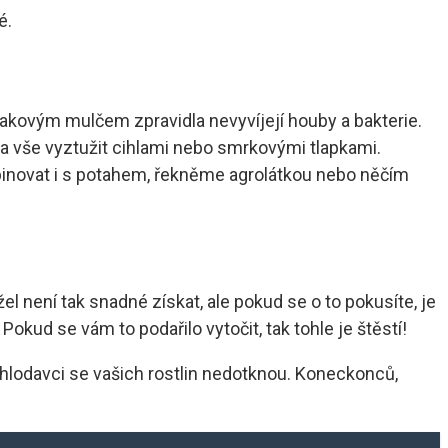
é.
takovým mulčem zpravidla nevyvíjejí houby a bakterie.
 a vše vyztužit cihlami nebo smrkovými tlapkami.
binovat i s potahem, řekněme agrolátkou nebo něčím
není tak snadné získat, ale pokud se o to pokusíte, je
okud se vám to podařilo vytočit, tak tohle je štěstí!
: hlodavci se vašich rostlin nedotknou. Koneckonců,