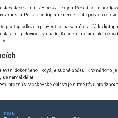
Moskevské oblasti již v polovině října. Pokud je ale předp
ny v měsíci. Přesto nedoporučujeme tento postup odkláda
ete postup odložit a provést jej na samém začátku listop
lasti na polovinu listopadu. Koncem měsíce ale rozhodn
ci.
ocích
alévání dokončeno, i když je suché počasí. Kromě toho je 
y se neměl dělat.
ytu hroznů v Moskevské oblasti je nutné révu proříznout
READ