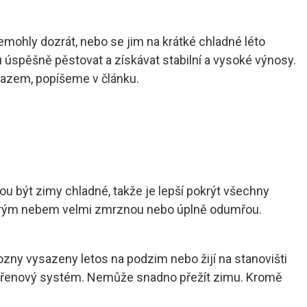
emohly dozrát, nebo se jim na krátké chladné léto
 úspěšně pěstovat a získávat stabilní a vysoké výnosy.
mrazem, popíšeme v článku.
u být zimy chladné, takže je lepší pokrýt všechny
širým nebem velmi zmrznou nebo úplně odumřou.
ny vysazeny letos na podzim nebo žijí na stanovišti
kořenový systém. Nemůže snadno přežít zimu. Kromě