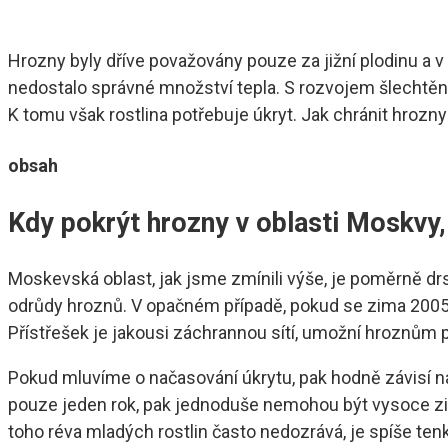
Hrozny byly dříve považovány pouze za jižní plodinu a v
nedostalo správné množství tepla. S rozvojem šlechtění
K tomu však rostlina potřebuje úkryt. Jak chránit hroz
obsah
Kdy pokrýt hrozny v oblasti Moskvy, 
Moskevská oblast, jak jsme zmínili výše, je poměrně dr
odrůdy hroznů. V opačném případě, pokud se zima 200
Přístřešek je jakousi záchrannou sítí, umožní hroznům př
Pokud mluvíme o načasování úkrytu, pak hodně závisí n
pouze jeden rok, pak jednoduše nemohou být vysoce z
toho réva mladých rostlin často nedozrává, je spíše ten