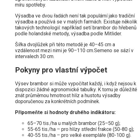
míru spotřeby.
Výsadba ve dvou řadách není tak populární jako tradiční
výsadba a používá se v malých farmách. Existuje několik
takových technologií: například setí brambor do hřebenů
podle holandské metody, výsadba podle Mitlider.
Šířka dvojlůžek při této metodě je 40–45 cm a
vzdálenost mezi nimi je 90–110 cm.Semeno se sází v
intervalech 30 cm.
Pokyny pro vlastní výpočet
Výsev brambor si může vypočítat každý, i když nejsou k
dispozici žádné agronomické tabulky. K tomu je důležité
znát průměrnou hmotnost hlíz a hustotu výsadby
doporučenou za konkrétních podmínek.
Připomeňte si hodnoty druhého indikátoru:
65–70 tis./ha u malých brambor (25–50 g);
55-65 tis./ha – pro hlízy střední frakce (50-80 g);
40-55 tis./ha – pro velké exempláře (80-100 g).