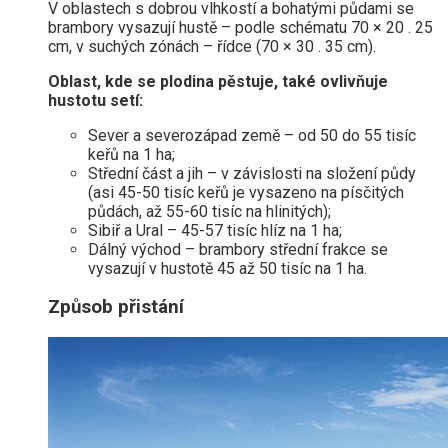
V oblastech s dobrou vlhkostí a bohatými půdami se
brambory vysazují hustě – podle schématu 70 × 20 . 25
cm, v suchých zónách – řídce (70 × 30 . 35 cm).
Oblast, kde se plodina pěstuje, také ovlivňuje
hustotu setí:
Sever a severozápad země – od 50 do 55 tisíc
keřů na 1 ha;
Střední část a jih – v závislosti na složení půdy
(asi 45-50 tisíc keřů je vysazeno na písčitých
půdách, až 55-60 tisíc na hlinitých);
Sibiř a Ural – 45-57 tisíc hlíz na 1 ha;
Dálný východ – brambory střední frakce se
vysazují v hustotě 45 až 50 tisíc na 1 ha.
Způsob přistání