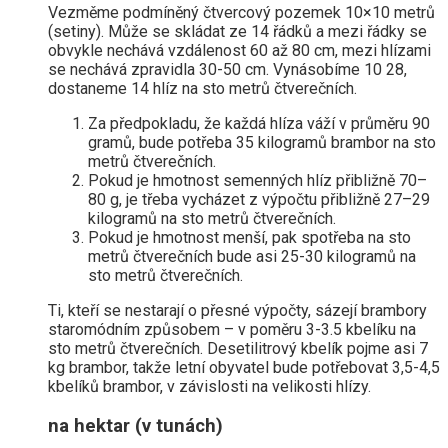
Vezměme podmíněný čtvercový pozemek 10×10 metrů
(setiny). Může se skládat ze 14 řádků a mezi řádky se
obvykle nechává vzdálenost 60 až 80 cm, mezi hlízami
se nechává zpravidla 30-50 cm. Vynásobíme 10 28,
dostaneme 14 hlíz na sto metrů čtverečních.
Za předpokladu, že každá hlíza váží v průměru 90
gramů, bude potřeba 35 kilogramů brambor na sto
metrů čtverečních.
Pokud je hmotnost semenných hlíz přibližně 70–
80 g, je třeba vycházet z výpočtu přibližně 27–29
kilogramů na sto metrů čtverečních.
Pokud je hmotnost menší, pak spotřeba na sto
metrů čtverečních bude asi 25-30 kilogramů na
sto metrů čtverečních.
Ti, kteří se nestarají o přesné výpočty, sázejí brambory
staromódním způsobem – v poměru 3-3.5 kbelíku na
sto metrů čtverečních. Desetilitrový kbelík pojme asi 7
kg brambor, takže letní obyvatel bude potřebovat 3,5-4,5
kbelíků brambor, v závislosti na velikosti hlízy.
na hektar (v tunách)