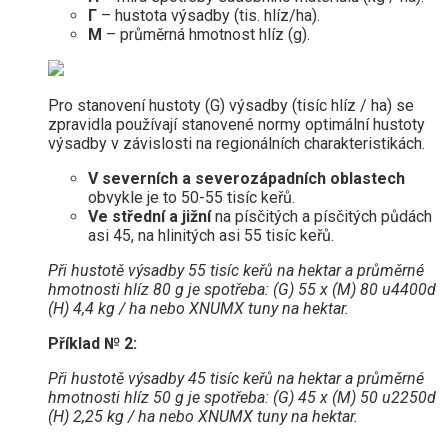
Г
– hustota výsadby (tis. hlíz/ha).
М
– průměrná hmotnost hlíz (g).
Pro stanovení hustoty (G) výsadby (tisíc hlíz / ha) se
zpravidla používají stanovené normy optimální hustoty
výsadby v závislosti na regionálních charakteristikách.
V severních a severozápadních oblastech
obvykle je to 50-55 tisíc keřů.
Ve střední a jižní
na písčitých a písčitých půdách
asi 45, na hlinitých asi 55 tisíc keřů.
Při hustotě výsadby 55 tisíc keřů na hektar a průměrné
hmotnosti hlíz 80 g je spotřeba: (G) 55 x (M) 80 u4400d
(H) 4,4 kg / ha nebo XNUMX tuny na hektar.
Příklad № 2:
Při hustotě výsadby 45 tisíc keřů na hektar a průměrné
hmotnosti hlíz 50 g je spotřeba: (G) 45 x (M) 50 u2250d
(H) 2,25 kg / ha nebo XNUMX tuny na hektar.