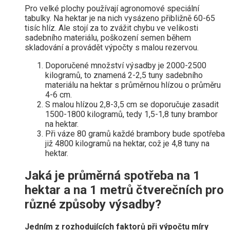
Pro velké plochy používají agronomové speciální
tabulky. Na hektar je na nich vysázeno přibližně 60-65
tisíc hlíz. Ale stojí za to zvážit chybu ve velikosti
sadebního materiálu, poškození semen během
skladování a provádět výpočty s malou rezervou.
Doporučené množství výsadby je 2000-2500
kilogramů, to znamená 2-2,5 tuny sadebního
materiálu na hektar s průměrnou hlízou o průměru
4-6 cm.
S malou hlízou 2,8-3,5 cm se doporučuje zasadit
1500-1800 kilogramů, tedy 1,5-1,8 tuny brambor
na hektar.
Při váze 80 gramů každé brambory bude spotřeba
již 4800 kilogramů na hektar, což je 4,8 tuny na
hektar.
Jaká je průměrná spotřeba na 1
hektar a na 1 metrů čtverečních pro
různé způsoby výsadby?
Jedním z rozhodujících faktorů při výpočtu míry