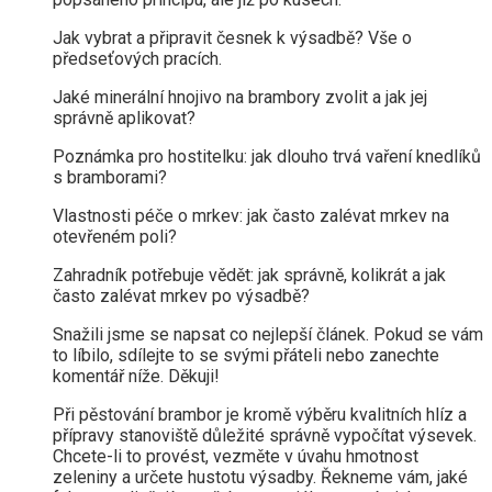
Jak vybrat a připravit česnek k výsadbě? Vše o
předseťových pracích.
Jaké minerální hnojivo na brambory zvolit a jak jej
správně aplikovat?
Poznámka pro hostitelku: jak dlouho trvá vaření knedlíků
s bramborami?
Vlastnosti péče o mrkev: jak často zalévat mrkev na
otevřeném poli?
Zahradník potřebuje vědět: jak správně, kolikrát a jak
často zalévat mrkev po výsadbě?
Snažili jsme se napsat co nejlepší článek. Pokud se vám
to líbilo, sdílejte to se svými přáteli nebo zanechte
komentář níže. Děkuji!
Při pěstování brambor je kromě výběru kvalitních hlíz a
přípravy stanoviště důležité správně vypočítat výsevek.
Chcete-li to provést, vezměte v úvahu hmotnost
zeleniny a určete hustotu výsadby. Řekneme vám, jaké