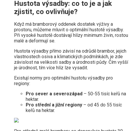
Hustota výsadby: co to je a jak
zjistit, co ovlivňuje?
Když má bramborový oddenek dostatek výživy a
prostoru, můžeme mluvit o optimální hustotě výsadby.
Při vysoké hustotě dostávají hlízy minimum živin, rostou
malé a deformují se.
Hustota výsadby přímo závisí na odrůdě brambor, jejich
vlastnostech osiva a klimatických podmínkách, je zde
závislost na velikosti sadby a úrodnosti půdy. Čím vyšší
je úrodnost, tím více hlíz lze vysadit.
Existují normy pro optimální hustotu výsadby pro
regiony:
Pro sever a severozápad
– 50-55 tisíc keřů na
hektar.
Pro střední a jižní regiony
– od 45 do 55 tisíc
keřů na hektar.