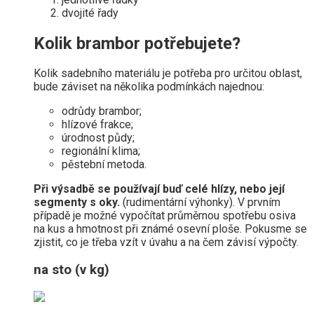
dvojité řady
Kolik brambor potřebujete?
Kolik sadebního materiálu je potřeba pro určitou oblast,
bude záviset na několika podmínkách najednou:
odrůdy brambor;
hlízové ​​frakce;
úrodnost půdy;
regionální klima;
pěstební metoda.
Při výsadbě se používají buď celé hlízy, nebo její
segmenty s oky.
(rudimentární výhonky). V prvním
případě je možné vypočítat průměrnou spotřebu osiva
na kus a hmotnost při známé osevní ploše. Pokusme se
zjistit, co je třeba vzít v úvahu a na čem závisí výpočty.
na sto (v kg)