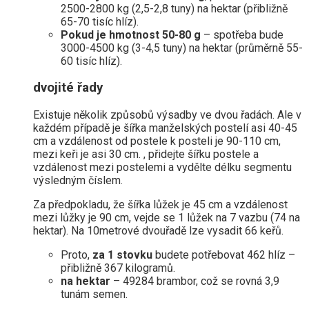
2500-2800 kg (2,5-2,8 tuny) na hektar (přibližně
65-70 tisíc hlíz).
Pokud je hmotnost 50-80 g
– spotřeba bude
3000-4500 kg (3-4,5 tuny) na hektar (průměrně 55-
60 tisíc hlíz).
dvojité řady
Existuje několik způsobů výsadby ve dvou řadách. Ale v
každém případě je šířka manželských postelí asi 40-45
cm a vzdálenost od postele k posteli je 90-110 cm,
mezi keři je asi 30 cm. , přidejte šířku postele a
vzdálenost mezi postelemi a vydělte délku segmentu
výsledným číslem.
Za předpokladu, že šířka lůžek je 45 cm a vzdálenost
mezi lůžky je 90 cm, vejde se 1 lůžek na 7 vazbu (74 na
hektar). Na 10metrové dvouřadě lze vysadit 66 keřů.
Proto,
za 1 stovku
budete potřebovat 462 hlíz –
přibližně 367 kilogramů.
na hektar
– 49284 brambor, což se rovná 3,9
tunám semen.