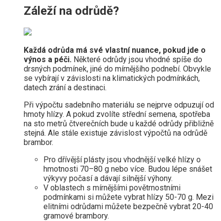
Záleží na odrůdě?
Každá odrůda má své vlastní nuance, pokud jde o
výnos a péči.
Některé odrůdy jsou vhodné spíše do
drsných podmínek, jiné do mírnějšího podnebí. Obvykle
se vybírají v závislosti na klimatických podmínkách,
datech zrání a destinaci.
Při výpočtu sadebního materiálu se nejprve odpuzují od
hmoty hlízy. A pokud zvolíte střední semena, spotřeba
na sto metrů čtverečních bude u každé odrůdy přibližně
stejná. Ale stále existuje závislost výpočtů na odrůdě
brambor.
Pro dřívější plásty jsou vhodnější velké hlízy o
hmotnosti 70–80 g nebo více. Budou lépe snášet
výkyvy počasí a dávají silnější výhony.
V oblastech s mírnějšími povětrnostními
podmínkami si můžete vybrat hlízy 50-70 g. Mezi
elitními odrůdami můžete bezpečně vybrat 20-40
gramové brambory.