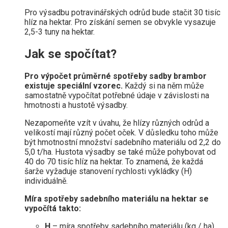
Pro výsadbu potravinářských odrůd bude stačit 30 tisíc
hlíz na hektar. Pro získání semen se obvykle vysazuje
2,5-3 tuny na hektar.
Jak se spočítat?
Pro výpočet průměrné spotřeby sadby brambor
existuje speciální vzorec.
Každý si na něm může
samostatně vypočítat potřebné údaje v závislosti na
hmotnosti a hustotě výsadby.
Nezapomeňte vzít v úvahu, že hlízy různých odrůd a
velikostí mají různý počet oček. V důsledku toho může
být hmotnostní množství sadebního materiálu od 2,2 do
5,0 t/ha. Hustota výsadby se také může pohybovat od
40 do 70 tisíc hlíz na hektar. To znamená, že každá
šarže vyžaduje stanovení rychlosti vykládky (H)
individuálně.
Míra spotřeby sadebního materiálu na hektar se
vypočítá takto:
Н
– míra spotřeby sadebního materiálu (kg / ha).