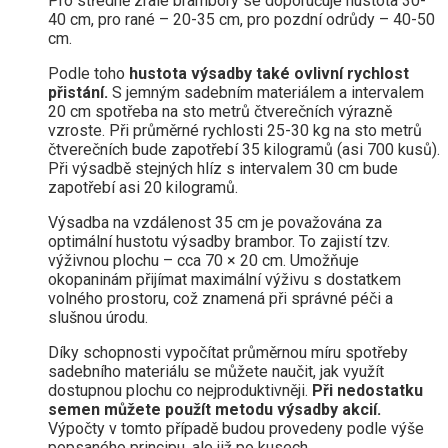
Pro středně zralé brambory se doporučuje hustota 30-
40 cm, pro rané – 20-35 cm, pro pozdní odrůdy – 40-50
cm.
Podle toho
hustota výsadby také ovlivní rychlost
přistání.
S jemným sadebním materiálem a intervalem
20 cm spotřeba na sto metrů čtverečních výrazně
vzroste. Při průměrné rychlosti 25-30 kg na sto metrů
čtverečních bude zapotřebí 35 kilogramů (asi 700 kusů).
Při výsadbě stejných hlíz s intervalem 30 cm bude
zapotřebí asi 20 kilogramů.
Výsadba na vzdálenost 35 cm je považována za
optimální hustotu výsadby brambor. To zajistí tzv.
výživnou plochu – cca 70 × 20 cm. Umožňuje
okopaninám přijímat maximální výživu s dostatkem
volného prostoru, což znamená při správné péči a
slušnou úrodu.
Díky schopnosti vypočítat průměrnou míru spotřeby
sadebního materiálu se můžete naučit, jak využít
dostupnou plochu co nejproduktivněji.
Při nedostatku
semen můžete použít metodu výsadby akcií.
Výpočty v tomto případě budou provedeny podle výše
popsaného principu, ale již po kusech.