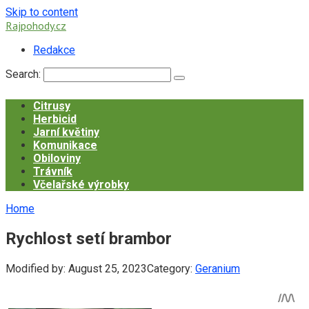
Skip to content
Rajpohody.cz
Redakce
Search:
Citrusy
Herbicid
Jarní květiny
Komunikace
Obiloviny
Trávník
Včelařské výrobky
Home
Rychlost setí brambor
Modified by:
August 25, 2023
Category:
Geranium