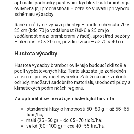
optimální podmínky pěstování. Rychlost setí brambor je
ovlivněna její předčasností – bere se v úvahu při výběru
schématu výsadby.
Rané odrůdy se vysazují hustěji – podle schématu 70 ×
25 cm (kde 70 je vzdálenost řádků a 25 cm je
vzdálenost mezi bramborami v řadě), uprostřed sezóny
– alespoň 70 × 30 cm, pozdní -zrání – až 70 × 40 cm.
Hustota výsadby
Hustota výsadby brambor ovlivňuje budoucí sklizeň a
podíl vypěstovaných hlíz. Tento ukazatel je zohledněn
ve vzorci pro výpočet výsevku. Záleží na rané zralosti
odrůdy, množství sadebního materiálu, úrodnosti půdy a
klimatických podmínkách regionu.
Za optimální se považuje následující hustota:
standardní hlízy o hmotnosti 50–80 g – až 55–65
tisíc/ha;
malá (25–50 g) – do 65–70 tisíc/ha;
velká (80–100 g) – cca 40–55 tis./ha.