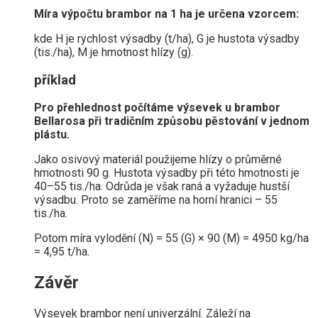
Míra výpočtu brambor na 1 ha je určena vzorcem:
kde H je rychlost výsadby (t/ha), G je hustota výsadby
(tis./ha), M je hmotnost hlízy (g).
příklad
Pro přehlednost počítáme výsevek u brambor
Bellarosa při tradičním způsobu pěstování v jednom
plástu.
Jako osivový materiál použijeme hlízy o průměrné
hmotnosti 90 g. Hustota výsadby při této hmotnosti je
40–55 tis./ha. Odrůda je však raná a vyžaduje hustší
výsadbu. Proto se zaměříme na horní hranici – 55
tis./ha.
Potom míra vylodění (N) = 55 (G) × 90 (M) = 4950 kg/ha
= 4,95 t/ha.
Závěr
Výsevek brambor není univerzální. Záleží na