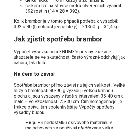
délka řádku – 10 m, každý s 28 hlízami;
celkem lze na stovce metrů čtverečních vysadit
392 rostlin (14 × 28 = 392).
Kolik brambor je v tomto případě potřeba k výsadbě:
392 × 80 (hmotnost jedné hlízy) = 31360 g = 31,4 kg.
Jak zjistit spotřebu brambor
Výpočet výsevku není XNUMX% přesný. Získané
ukazatele se ve skutečnosti často výrazně odchylují jak
nahoru, tak dolů.
Na čem to závisí
Spotřeba brambor přímo závisí na jejich velikosti. Velké
hlízy o hmotnosti 80-90 g vyžadují velkou krmnou
plochu a jsou vysazeny v řadě s intervalem 35-40 cm a
malé – ve vzdálenosti 25-30 cm. Čím homogennější je
frakce osiva, tím spolehlivější je Výpočty spotřeby
výsadby budou.
Help.
Při nedostatku osivového materiálu v
malochovech se používají předřezané velké