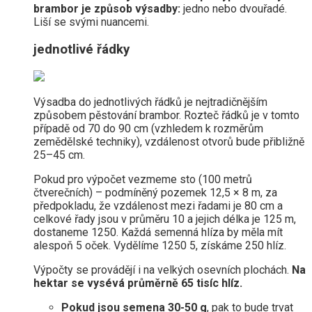
brambor je způsob výsadby:
jedno nebo dvouřadé.
Liší se svými nuancemi.
jednotlivé řádky
Výsadba do jednotlivých řádků je nejtradičnějším
způsobem pěstování brambor. Rozteč řádků je v tomto
případě od 70 do 90 cm (vzhledem k rozměrům
zemědělské techniky), vzdálenost otvorů bude přibližně
25–45 cm.
Pokud pro výpočet vezmeme sto (100 metrů
čtverečních) – podmíněný pozemek 12,5 × 8 m, za
předpokladu, že vzdálenost mezi řadami je 80 cm a
celkové řady jsou v průměru 10 a jejich délka je 125 m,
dostaneme 1250. Každá semenná hlíza by měla mít
alespoň 5 oček. Vydělíme 1250 5, získáme 250 hlíz.
Výpočty se provádějí i na velkých osevních plochách.
Na
hektar se vysévá průměrně 65 tisíc hlíz.
Pokud jsou semena 30-50 g
, pak to bude trvat