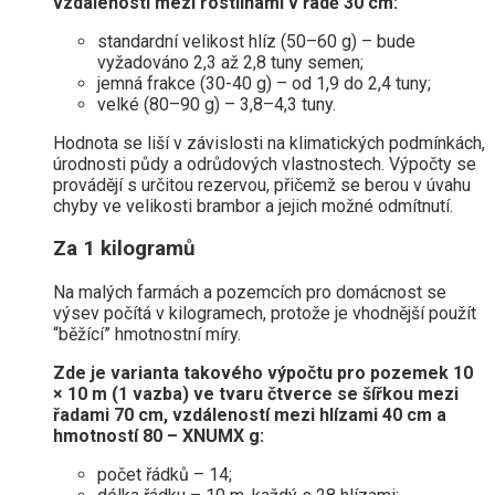
vzdáleností mezi rostlinami v řadě 30 cm:
standardní velikost hlíz (50–60 g) – bude
vyžadováno 2,3 až 2,8 tuny semen;
jemná frakce (30-40 g) – od 1,9 do 2,4 tuny;
velké (80–90 g) – 3,8–4,3 tuny.
Hodnota se liší v závislosti na klimatických podmínkách,
úrodnosti půdy a odrůdových vlastnostech. Výpočty se
provádějí s určitou rezervou, přičemž se berou v úvahu
chyby ve velikosti brambor a jejich možné odmítnutí.
Za 1 kilogramů
Na malých farmách a pozemcích pro domácnost se
výsev počítá v kilogramech, protože je vhodnější použít
“běžící” hmotnostní míry.
Zde je varianta takového výpočtu pro pozemek 10
× 10 m (1 vazba) ve tvaru čtverce se šířkou mezi
řadami 70 cm, vzdáleností mezi hlízami 40 cm a
hmotností 80 – XNUMX g:
počet řádků – 14;