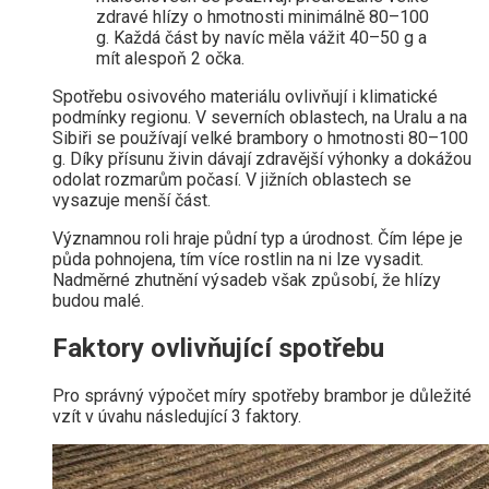
zdravé hlízy o hmotnosti minimálně 80–100
g. Každá část by navíc měla vážit 40–50 g a
mít alespoň 2 očka.
Spotřebu osivového materiálu ovlivňují i ​​klimatické
podmínky regionu. V severních oblastech, na Uralu a na
Sibiři se používají velké brambory o hmotnosti 80–100
g. Díky přísunu živin dávají zdravější výhonky a dokážou
odolat rozmarům počasí. V jižních oblastech se
vysazuje menší část.
Významnou roli hraje půdní typ a úrodnost. Čím lépe je
půda pohnojena, tím více rostlin na ni lze vysadit.
Nadměrné zhutnění výsadeb však způsobí, že hlízy
budou malé.
Faktory ovlivňující spotřebu
Pro správný výpočet míry spotřeby brambor je důležité
vzít v úvahu následující 3 faktory.