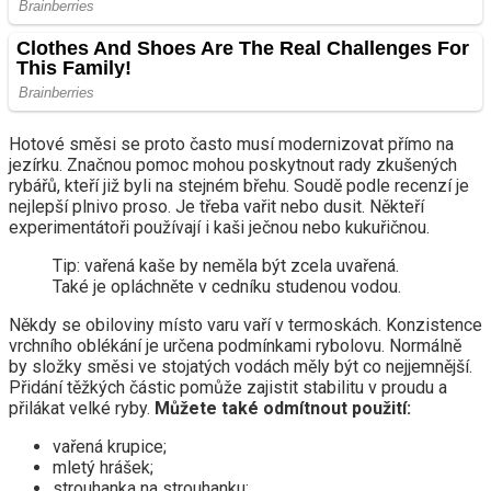
Hotové směsi se proto často musí modernizovat přímo na
jezírku. Značnou pomoc mohou poskytnout rady zkušených
rybářů, kteří již byli na stejném břehu. Soudě podle recenzí je
nejlepší plnivo proso. Je třeba vařit nebo dusit. Někteří
experimentátoři používají i kaši ječnou nebo kukuřičnou.
Tip: vařená kaše by neměla být zcela uvařená.
Také je opláchněte v cedníku studenou vodou.
Někdy se obiloviny místo varu vaří v termoskách. Konzistence
vrchního oblékání je určena podmínkami rybolovu. Normálně
by složky směsi ve stojatých vodách měly být co nejjemnější.
Přidání těžkých částic pomůže zajistit stabilitu v proudu a
přilákat velké ryby.
Můžete také odmítnout použití:
vařená krupice;
mletý hrášek;
strouhanka na strouhanku;