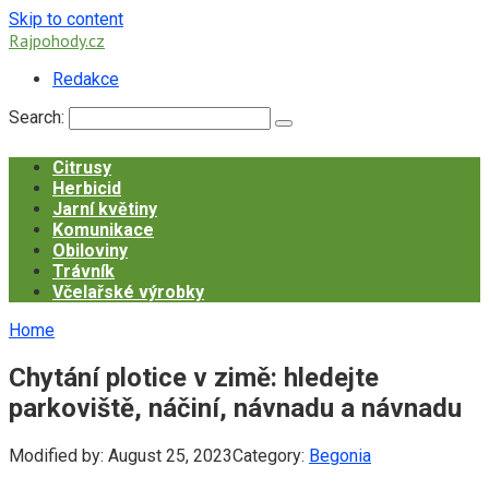
Skip to content
Rajpohody.cz
Redakce
Search:
Citrusy
Herbicid
Jarní květiny
Komunikace
Obiloviny
Trávník
Včelařské výrobky
Home
Chytání plotice v zimě: hledejte
parkoviště, náčiní, návnadu a návnadu
Modified by:
August 25, 2023
Category:
Begonia