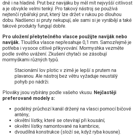
dně i na hladině. Prut bez navijáku by měl mít nejvyšší citlivost
a je obvykle velmi tenký. Pro takový nástroj se používá
nejtenčí rybářský prut, který lze držet v rukou po dlouhou
dobu. Nadšenci si pruty nekupují, ale sami si je vyrábějí a také
takové produkty fungují dobře.
Pro uložení přebytečného vlasce použijte naviják nebo
naviják.
Tloušťka vlasce nepřesahuje 0,1 mm. Samozřejmě je
potřeba i vysoce citlivé přikyvování. Mormyshka vezměte
podle svého uvážení. Zkušení chytači se zásobují
mormyškami různých typů.
Stacionární lov plotic v zimě je lepší s prutem na
plavanou. Ale nástroj bez větru vyžaduje neustálý
pohyb po nádrži.
Plováky jsou vybírány podle vašeho vkusu.
Nejčastěji
preferované modely s:
podélný průchozí kanál držený na vlasci pomocí bičové
antény;
okvětní lístky, které se otevírají při kousání;
okvětní lístky namontované na kambrice;
dvoudílná konstrukce (složí se, když ryba kousne).