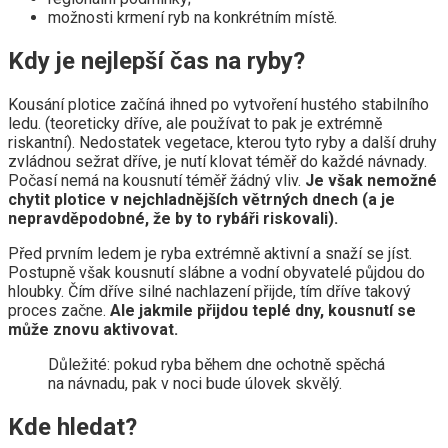
možnosti krmení ryb na konkrétním místě.
Kdy je nejlepší čas na ryby?
Kousání plotice začíná ihned po vytvoření hustého stabilního
ledu. (teoreticky dříve, ale používat to pak je extrémně
riskantní). Nedostatek vegetace, kterou tyto ryby a další druhy
zvládnou sežrat dříve, je nutí klovat téměř do každé návnady.
Počasí nemá na kousnutí téměř žádný vliv.
Je však nemožné
chytit plotice v nejchladnějších větrných dnech (a je
nepravděpodobné, že by to rybáři riskovali).
Před prvním ledem je ryba extrémně aktivní a snaží se jíst.
Postupně však kousnutí slábne a vodní obyvatelé půjdou do
hloubky. Čím dříve silné nachlazení přijde, tím dříve takový
proces začne.
Ale jakmile přijdou teplé dny, kousnutí se
může znovu aktivovat.
Důležité: pokud ryba během dne ochotně spěchá
na návnadu, pak v noci bude úlovek skvělý.
Kde hledat?