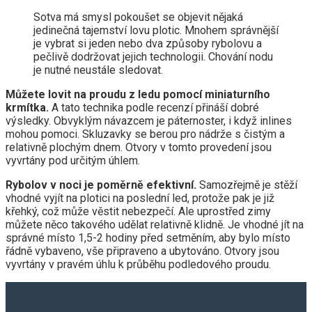
Sotva má smysl pokoušet se objevit nějaká
jedinečná tajemství lovu plotic. Mnohem správnější
je vybrat si jeden nebo dva způsoby rybolovu a
pečlivě dodržovat jejich technologii. Chování nodu
je nutné neustále sledovat.
Můžete lovit na proudu z ledu pomocí miniaturního
krmítka.
A tato technika podle recenzí přináší dobré
výsledky. Obvyklým návazcem je páternoster, i když inlines
mohou pomoci. Skluzavky se berou pro nádrže s čistým a
relativně plochým dnem. Otvory v tomto provedení jsou
vyvrtány pod určitým úhlem.
Rybolov v noci je poměrně efektivní.
Samozřejmě je stěží
vhodné vyjít na plotici na poslední led, protože pak je již
křehký, což může věstit nebezpečí. Ale uprostřed zimy
můžete něco takového udělat relativně klidně. Je vhodné jít na
správné místo 1,5-2 hodiny před setměním, aby bylo místo
řádně vybaveno, vše připraveno a ubytováno. Otvory jsou
vyvrtány v pravém úhlu k průběhu podledového proudu.