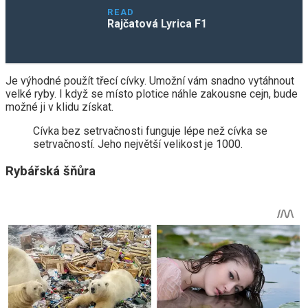
READ
Rajčatová Lyrica F1
Je výhodné použít třecí cívky. Umožní vám snadno vytáhnout
velké ryby. I když se místo plotice náhle zakousne cejn, bude
možné ji v klidu získat.
Cívka bez setrvačnosti funguje lépe než cívka se
setrvačností. Jeho největší velikost je 1000.
Rybářská šňůra