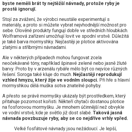
byste neměli brát ty nejtěžší návnady, protože ryby je
prostě ignorují.
Stojí za zvážení, že výrobci neustále experimentují s
materiály, a proto si můžete vybrat nejvhodnější možnost pro
sebe. Olověné produkty fungují dobře ve středních hloubkách.
Wolframová zařízení umožňují lovit ve spodní vrstvě. Důležitá
je také barva mormyshky. Nejčastěji je plotice aktivována
zlatými a stříbrnými návnadami.
Ale v některých případech mohou fungovat zcela
neočekávané tóny, například špinavé zelené nebo jasně žluté
barvy. Proto by v arzenálu rybáře mělo být co nejvíce různých
řešení. Soroga také kluje do much.
Nejčastěji reprodukují
vzhled hmyzu, který žije ve vodním sloupci.
Při hře s hlavní
mormyshkou dělá muška sotva znatelné pohyby.
A přesto se právě mormyšky ukázaly být prostředkem, který
přitahuje pozornost kořisti. Někteří chytači dostanou plotice
na fosforovou mormyšku. Je mnohem účinnější než obvykle
ve vodní vrstvě, kde je světlo již dost slabé.
Taková jasná
návnada povzbuzuje ryby, aby se co nejdříve vrhly vpřed.
Velké fosfátové návnady jsou nežádoucí. Je lepší,