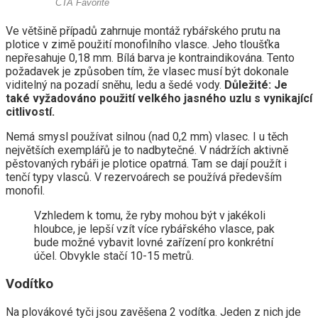
Ve většině případů zahrnuje montáž rybářského prutu na
plotice v zimě použití monofilního vlasce. Jeho tloušťka
nepřesahuje 0,18 mm. Bílá barva je kontraindikována. Tento
požadavek je způsoben tím, že vlasec musí být dokonale
viditelný na pozadí sněhu, ledu a šedé vody.
Důležité: Je
také vyžadováno použití velkého jasného uzlu s vynikající
citlivostí.
Nemá smysl používat silnou (nad 0,2 mm) vlasec. I u těch
největších exemplářů je to nadbytečné. V nádržích aktivně
pěstovaných rybáři je plotice opatrná. Tam se dají použít i
tenčí typy vlasců. V rezervoárech se používá především
monofil.
Vzhledem k tomu, že ryby mohou být v jakékoli
hloubce, je lepší vzít více rybářského vlasce, pak
bude možné vybavit lovné zařízení pro konkrétní
účel. Obvykle stačí 10-15 metrů.
Vodítko
Na plovákové tyči jsou zavěšena 2 vodítka. Jeden z nich jde