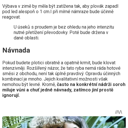
Výbava v zimě by měla být zatížena tak, aby plovák zapadl
pod led alespoň o 1 cm.I při mírné námraze bude účinně
reagovat.
U úseků s proudem je bez ohledu na jeho intenzitu
nutné přetížení převodovky. Poté bude držena v
dané oblasti.
Návnada
Pokud budete plotici obratně a opatrně krmit, bude klovat
intenzivněji. Rozšířený názor, že tato ryba nemá ráda hotové
směsi z obchodu, není tak úplně pravdivý. Opravdu účinných
kombinací je mnoho. Jejich kvalitativní možnosti však
nemohou být levné. Kromě,
často na konkrétní nádrži soroh
miluje vůni a chuť jedné návnady, zatímco jiní prostě
ignorují.