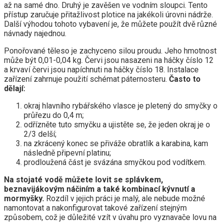
až na samé dno. Druhý je zavěšen ve vodním sloupci. Tento
přístup zaručuje přitažlivost plotice na jakékoli úrovni nádrže.
Další výhodou tohoto vybavení je, že můžete použít dvě různé
návnady najednou.
Ponořované těleso je zachyceno silou proudu. Jeho hmotnost
může být 0,01-0,04 kg. Červi jsou nasazeni na háčky číslo 12
a krvaví červi jsou napíchnuti na háčky číslo 18. Instalace
zařízení zahrnuje použití schémat páternosteru.
Často to
dělají:
okraj hlavního rybářského vlasce je pletený do smyčky o
průřezu do 0,4 m;
odřízněte tuto smyčku a ujistěte se, že jeden okraj je o
2/3 delší;
na zkrácený konec se přiváže obratlík a karabina, kam
následně připevní platinu;
prodloužená část je svázána smyčkou pod vodítkem.
Na stojaté vodě můžete lovit se splávkem,
beznavijákovým náčiním a také kombinací kývnutí a
mormyšky.
Rozdíl v jejich práci je malý, ale nebude možné
namontovat a nakonfigurovat takové zařízení stejným
způsobem, což je důležité vzít v úvahu pro vyznavače lovu na