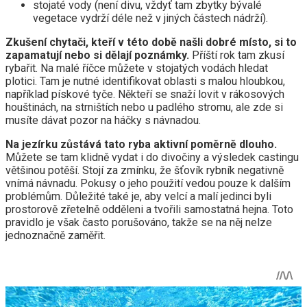
stojaté vody (není divu, vždyť tam zbytky bývalé
vegetace vydrží déle než v jiných částech nádrží).
Zkušení chytači, kteří v této době našli dobré místo, si to
zapamatují nebo si dělají poznámky.
Příští rok tam zkusí
rybařit. Na malé říčce můžete v stojatých vodách hledat
plotici. Tam je nutné identifikovat oblasti s malou hloubkou,
například pískové tyče. Někteří se snaží lovit v rákosových
houštinách, na strništích nebo u padlého stromu, ale zde si
musíte dávat pozor na háčky s návnadou.
Na jezírku zůstává tato ryba aktivní poměrně dlouho.
Můžete se tam klidně vydat i do divočiny a výsledek castingu
většinou potěší. Stojí za zmínku, že šťovík rybník negativně
vnímá návnadu. Pokusy o jeho použití vedou pouze k dalším
problémům. Důležité také je, aby velcí a malí jedinci byli
prostorově zřetelně odděleni a tvořili samostatná hejna. Toto
pravidlo je však často porušováno, takže se na něj nelze
jednoznačně zaměřit.