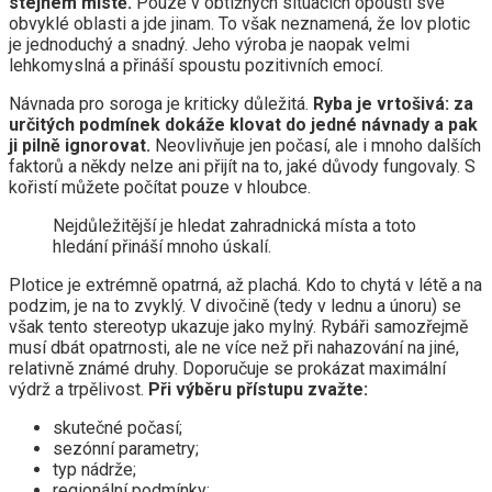
stejném místě.
Pouze v obtížných situacích opouští své
obvyklé oblasti a jde jinam. To však neznamená, že lov plotic
je jednoduchý a snadný. Jeho výroba je naopak velmi
lehkomyslná a přináší spoustu pozitivních emocí.
Návnada pro soroga je kriticky důležitá.
Ryba je vrtošivá: za
určitých podmínek dokáže klovat do jedné návnady a pak
ji pilně ignorovat.
Neovlivňuje jen počasí, ale i mnoho dalších
faktorů a někdy nelze ani přijít na to, jaké důvody fungovaly. S
kořistí můžete počítat pouze v hloubce.
Nejdůležitější je hledat zahradnická místa a toto
hledání přináší mnoho úskalí.
Plotice je extrémně opatrná, až plachá. Kdo to chytá v létě a na
podzim, je na to zvyklý. V divočině (tedy v lednu a únoru) se
však tento stereotyp ukazuje jako mylný. Rybáři samozřejmě
musí dbát opatrnosti, ale ne více než při nahazování na jiné,
relativně známé druhy. Doporučuje se prokázat maximální
výdrž a trpělivost.
Při výběru přístupu zvažte:
skutečné počasí;
sezónní parametry;
typ nádrže;
regionální podmínky;