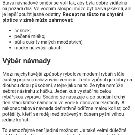
Barva návnadové směsi se volí tak, aby byla dobře viditelná
na pozadí dna. Ve vodním sloupci může být barva jakákoli, ale
je lepší použít jasné odstíny.
Recept na těsto na chytání
plotice v zimě může zahrnovat:
česnek;
pečené mléko;
sůl a cukr (v malých množstvích);
mouky nejvyšší jakosti.
Výběr návnady
Mezi nejchytlavější způsoby rybolovu moderní rybáři stále
častěji připisují nahazování vemene. Tento způsob je dobrý na
dlouhou dobu působení, stejně jako na to, že ryba nemůže
sebrat nástrahu z háčku. Jeden kus vystačí na celou
rybářskou výpravu. Snadno se nasazuje a po sundání druhý
den stačí krátké namočení ve vodě k obnovení elasticity. A
nakonec taková návnada definitivně odřízne malou kořist, což
potěší ty, kteří se raději než stráveným časem pyšní váhou
jediné kořisti.
To samozřejmě není jediná možnost. Je také velmi důležité