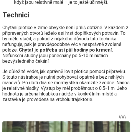
když jsou relativně malé – je to ještě účinnější.
Technici
Chytání plotice v zimě obvykle není příliš obtížné. V každém z
připravených otvorů leželo asi hrst doplňkových potravin. To
by mělo stačit, a pokud z nějakého důvodu tato technika
nefunguje, pak je pravděpodobně věc v nesprávně zvolené
poloze.
Chytat je potřeba asi půl hodiny po krmení.
Nefunkční studny jsou ponechány po 5-10 minutách
bezvýsledného čekání.
Je důležité vědět, jak správně lovit plotice pomocí přípravku.
S touto nástrahou je nutné pohybovat opatrně a bez náhlých
manévrů. Po ubití dna se mormyshka okamžitě zvedne. Nános
je relativně hladký. Výstup by měl proběhnout o 0,5-1 m. Jeho
hodnota je určena hloubkou nádrže v konkrétním místě a
zastávka je provedena na vrcholu trajektorie.