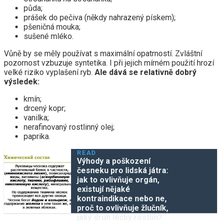
půda;
prášek do pečiva (někdy nahrazený pískem);
pšeničná mouka;
sušené mléko.
Vůně by se měly používat s maximální opatrností. Zvláštní
pozornost vzbuzuje syntetika. I při jejich mírném použití hrozí
velké riziko vyplašení ryb.
Ale dává se relativně dobrý
výsledek:
kmín;
drcený kopr;
vanilka;
nerafinovaný rostlinný olej;
paprika.
READ
Výhody a poškození
česneku pro lidská játra:
jak to ovlivňuje orgán,
existují nějaké
kontraindikace nebo ne,
proč to ovlivňuje žlučník,
jaký druh léčby rostlin?