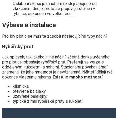
Oslabení skusu je mnohem častěji spojeno se
zkrácením dne, a proto se projevuje stejně i v
rybníce, dokonce i ve velké řece.
Výbava a instalace
Pro lov plotic se musíte zásobit následujícími typy náčiní.
Rybářský prut
Jak splávek, tak jakékoli jiné náčiní, včetně donka určeného
pro plotice, obsahuje rybářský prut. Preferují se verze s
oddělenými rukojeťmi a nohami. Stacionární povaha nářadí
znamená, že jeho hmotnost je nevýznamná. Někteří dělají tyč
dokonce vlastníma rukama.
Existuje mnoho možností:
klisnička;
otevřené balalajky;
uzavřené balalajky;
typické zimní rybářské pruty s rukojetí.