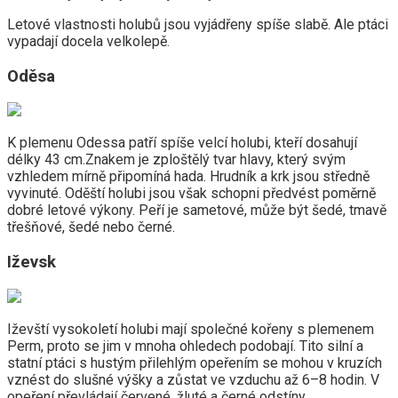
Letové vlastnosti holubů jsou vyjádřeny spíše slabě. Ale ptáci
vypadají docela velkolepě.
Oděsa
K plemenu Odessa patří spíše velcí holubi, kteří dosahují
délky 43 cm.Znakem je zploštělý tvar hlavy, který svým
vzhledem mírně připomíná hada. Hrudník a krk jsou středně
vyvinuté. Oděští holubi jsou však schopni předvést poměrně
dobré letové výkony. Peří je sametové, může být šedé, tmavě
třešňové, šedé nebo černé.
Iževsk
Iževští vysokoletí holubi mají společné kořeny s plemenem
Perm, proto se jim v mnoha ohledech podobají. Tito silní a
statní ptáci s hustým přilehlým opeřením se mohou v kruzích
vznést do slušné výšky a zůstat ve vzduchu až 6–8 hodin. V
opeření převládají červené, žluté a černé odstíny.