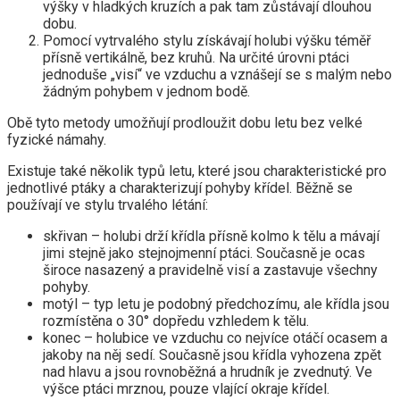
výšky v hladkých kruzích a pak tam zůstávají dlouhou
dobu.
Pomocí vytrvalého stylu získávají holubi výšku téměř
přísně vertikálně, bez kruhů. Na určité úrovni ptáci
jednoduše „visí“ ve vzduchu a vznášejí se s malým nebo
žádným pohybem v jednom bodě.
Obě tyto metody umožňují prodloužit dobu letu bez velké
fyzické námahy.
Existuje také několik typů letu, které jsou charakteristické pro
jednotlivé ptáky a charakterizují pohyby křídel. Běžně se
používají ve stylu trvalého létání:
skřivan – holubi drží křídla přísně kolmo k tělu a mávají
jimi stejně jako stejnojmenní ptáci. Současně je ocas
široce nasazený a pravidelně visí a zastavuje všechny
pohyby.
motýl – typ letu je podobný předchozímu, ale křídla jsou
rozmístěna o 30° dopředu vzhledem k tělu.
konec – holubice ve vzduchu co nejvíce otáčí ocasem a
jakoby na něj sedí. Současně jsou křídla vyhozena zpět
nad hlavu a jsou rovnoběžná a hrudník je zvednutý. Ve
výšce ptáci mrznou, pouze vlající okraje křídel.