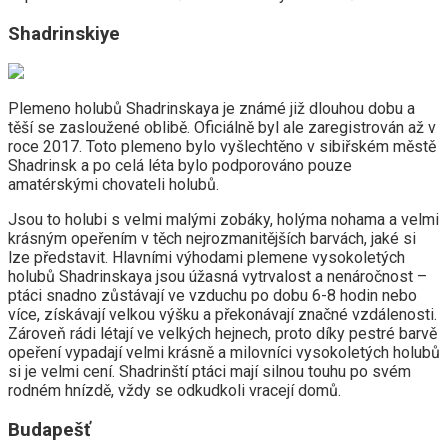
Shadrinskiye
Plemeno holubů Shadrinskaya je známé již dlouhou dobu a
těší se zasloužené oblibě. Oficiálně byl ale zaregistrován až v
roce 2017. Toto plemeno bylo vyšlechtěno v sibiřském městě
Shadrinsk a po celá léta bylo podporováno pouze
amatérskými chovateli holubů.
Jsou to holubi s velmi malými zobáky, holýma nohama a velmi
krásným opeřením v těch nejrozmanitějších barvách, jaké si
lze představit. Hlavními výhodami plemene vysokoletých
holubů Shadrinskaya jsou úžasná vytrvalost a nenáročnost –
ptáci snadno zůstávají ve vzduchu po dobu 6-8 hodin nebo
více, získávají velkou výšku a překonávají značné vzdálenosti.
Zároveň rádi létají ve velkých hejnech, proto díky pestré barvě
opeření vypadají velmi krásně a milovníci vysokoletých holubů
si je velmi cení. Shadrinští ptáci mají silnou touhu po svém
rodném hnízdě, vždy se odkudkoli vracejí domů.
Budapešť