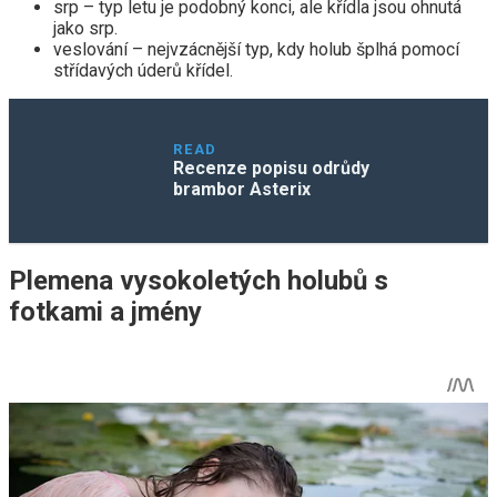
srp – typ letu je podobný konci, ale křídla jsou ohnutá
jako srp.
veslování – nejvzácnější typ, kdy holub šplhá pomocí
střídavých úderů křídel.
READ
Recenze popisu odrůdy
brambor Asterix
Plemena vysokoletých holubů s
fotkami a jmény