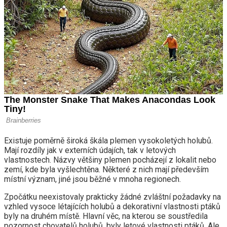
Existuje poměrně široká škála plemen vysokoletých holubů.
Mají rozdíly jak v externích údajích, tak v letových
vlastnostech. Názvy většiny plemen pocházejí z lokalit nebo
zemí, kde byla vyšlechtěna. Některé z nich mají především
místní význam, jiné jsou běžné v mnoha regionech.
Zpočátku neexistovaly prakticky žádné zvláštní požadavky na
vzhled vysoce létajících holubů a dekorativní vlastnosti ptáků
byly na druhém místě. Hlavní věc, na kterou se soustředila
pozornost chovatelů holubů, byly letové vlastnosti ptáků. Ale