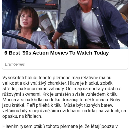
Vysokoletí holubi tohoto plemene mají relativně malou
velikost a aktivní, živý charakter. Hlava je hladká, zobák
střední, na konci mírně zahnutý. Oči mají namodralý odstín s
růžovými skvrnami. Krk je umístěn svisle vzhledem k tělu.
Mocná a silná křídla na délku dosahují téměř k ocasu. Nohy
jsou krátké. Peří přiléhá k tělu. Může být různých barev,
většinou bílý s nejrůznějšími ozdobami: na krku, na zádech, na
opasku, na křídlech.
Hlavním rysem ptáků tohoto plemene je, že létají pouze v