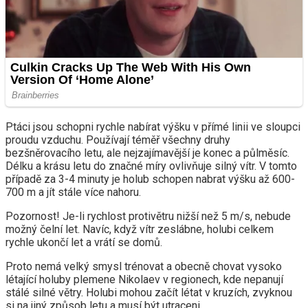
Ptáci jsou schopni rychle nabírat výšku v přímé linii ve sloupci
proudu vzduchu. Používají téměř všechny druhy
bezšněrovacího letu, ale nejzajímavější je konec a půlměsíc.
Délku a krásu letu do značné míry ovlivňuje silný vítr. V tomto
případě za 3-4 minuty je holub schopen nabrat výšku až 600-
700 m a jít stále více nahoru.
Pozornost! Je-li rychlost protivětru nižší než 5 m/s, nebude
možný čelní let. Navíc, když vítr zeslábne, holubi celkem
rychle ukončí let a vrátí se domů.
Proto nemá velký smysl trénovat a obecně chovat vysoko
létající holuby plemene Nikolaev v regionech, kde nepanují
stálé silné větry. Holubi mohou začít létat v kruzích, zvyknou
si na jiný způsob letu a musí být utraceni.