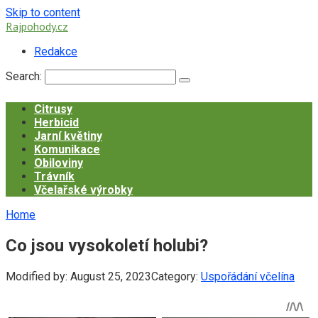
Skip to content
Rajpohody.cz
Redakce
Search:
Citrusy
Herbicid
Jarní květiny
Komunikace
Obiloviny
Trávník
Včelařské výrobky
Home
Co jsou vysokoletí holubi?
Modified by:
August 25, 2023
Category:
Uspořádání včelína