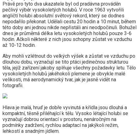
Právě pro tyto dva ukazatele byl od pradávna prováděn
pečlivý výběr vysokoletých holubů. V roce 1963 vytvořili
angličtí holubi absolutní světový rekord, který se dodnes
nepodařilo překonat. Udělali cestu 20 hodin a 10 minut, během
této doby ani jednou nikde nepřistáli ani neodpočinuli. Bohužel
dnes je průměrná délka letu vysokoletých holubů pouze 3-6
hodin. Ačkoli některé z nich jsou schopny zůstat ve vzduchu
až 10-12 hodin.
Aby mohli vzlétnout do velkých výšek a zůstat ve vzduchu po
dlouhou dobu, vyznačují se tito ptáci jedinečnou strukturou
těla, jejíž zařízení jakoby splňuje všechny požadavky letu. Tělo
vysokoletých holubů jakéhokoli plemene je obvykle malé
velikosti, má aerodynamický tvar, jak je jasně vidět na
fotografii.
Hlava je malá, hruď je dobře vyvinutá a křídla jsou dlouhá a
kompaktní, těsně přiléhající k tělu. Vysoko létající holubi se
vyznačují dobrou orientací v prostoru, nenáročným na
podmínky zadržení, rychlou adaptací na jakýkoli režim,
lehkostí a snadným jídlem.