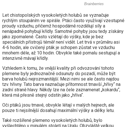
Let chistopolských vysokoletých holubů se vyznačuje
rychlým stoupáním ve spirále. Ptáci často využívají vzestupné
proudy vzduchu, přičemž hospodárně rozdělují síly a
nenápadně pohybují křídly. Samotné pohyby jsou tedy získány
jako zpomalené. Často vzlétají do výšky, kde je bez
speciálních přístrojů téměř není vidět. Let trvá v průměru asi
4-6 hodin, ale cvičený pták je schopen zůstat ve vzduchu
mnohem déle, až 10 hodin. Obvykle také pomalu sestupují a
intenzivně mávají křídly.
Vzhledem k tomu, že vnější kvality při odvozování tohoto
plemene byly jednoznačně odsunuty do pozadí, může být
barva holubů nejrozmanitější. Mezi nimi se ale často najdou
tzv. hřivny. Tato barva naznačuje přítomnost tmavší „hřívy“ na
zadní straně hlavy. Někdy lze na čele zaznamenat „kokardu“,
která má přesně stejný odstín jako „hříva“.
Oči ptáků jsou tmavé, obvykle létají v malých hejnech, ale
pouze ti nejsilnější dosahují maximální výšky a délky letu.
Také rozšířené plemeno vysokoletých holubů, bylo
vyšlechtěno v minulém století na Uralu. Obzvláště velkou