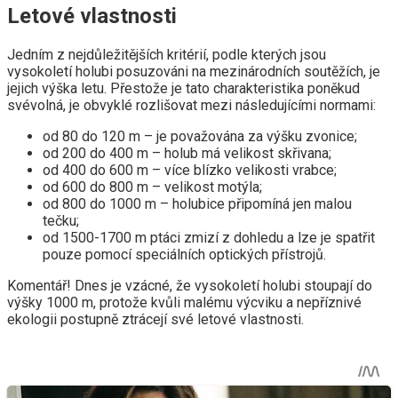
Letové vlastnosti
Jedním z nejdůležitějších kritérií, podle kterých jsou
vysokoletí holubi posuzováni na mezinárodních soutěžích, je
jejich výška letu. Přestože je tato charakteristika poněkud
svévolná, je obvyklé rozlišovat mezi následujícími normami:
od 80 do 120 m – je považována za výšku zvonice;
od 200 do 400 m – holub má velikost skřivana;
od 400 do 600 m – více blízko velikosti vrabce;
od 600 do 800 m – velikost motýla;
od 800 do 1000 m – holubice připomíná jen malou
tečku;
od 1500-1700 m ptáci zmizí z dohledu a lze je spatřit
pouze pomocí speciálních optických přístrojů.
Komentář! Dnes je vzácné, že vysokoletí holubi stoupají do
výšky 1000 m, protože kvůli malému výcviku a nepříznivé
ekologii postupně ztrácejí své letové vlastnosti.