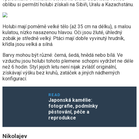
oblibu si permští holubi získali na Sibiři, Uralu a Kazachstánu.
Holubi mají poměrně velké tělo (až 35 cm na délku), s malou
kulatou, nízko nasazenou hlavou. Oči jsou žluté, úhledný
zobák je středně velký. Ptáci mají dobře vyvinutý hrudník,
křídla jsou velká a silná.
Barvy mohou být různé: černá, šedá, hnědá nebo bílá. Ve
vzduchu jsou holubi tohoto plemene schopni vydržet ne déle
než 6 hodin. Styl jejich letu není nijak zvlášť originální,
získávají výšku bez kruhů, zatáček a jiných nádherných
konfigurací.
READ
Japonská kamélie:
fotografie, podmínky
pěstování, péče a
reprodukce
Nikolajev