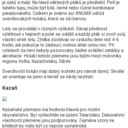
je úzký a malý. Na hlavě některých ptáků je předloktí. Peří je
tuhého typu, může být bílé, černé nebo různé kombinace
panašovaného. Celkem je známo asi XNUMX odrůd
sverdlovských holubů, které se liší barvou.
Lety se provádějí v různých výškách. Dávají přednost
vzlétnout v hejnech a poté se oddělí a každý pták si zvolí svůj
vlastní směr letu. Zřídka zůstávají ve vzduchu déle než 4-6
hodin, ale pokud je to žádoucí, mohou létat celou noc. Při
vzletech za nimi nebyly pozorovány žádné zvláštní zatáčky a
akrobacie. Holubi tohoto plemene jsou běžní mezi milovníky
regionu Volha, Kazachstánu, Sibiře.
Sverdlovští holubi mají dobrý instinkt pro návrat domů. Skvěle
se orientuje na zemi a téměř se nikdy neztratí.
Kazaň
Kazaňské plemeno má hodnotu hlavně pro místní
obyvatelstvo. Byl vyšlechtěn na území Tatarstánu. Dekorativní
vlastnosti plemene jsou podporovány. Zejména vzory na
křídlech by měly být co nejvíce symetrické.