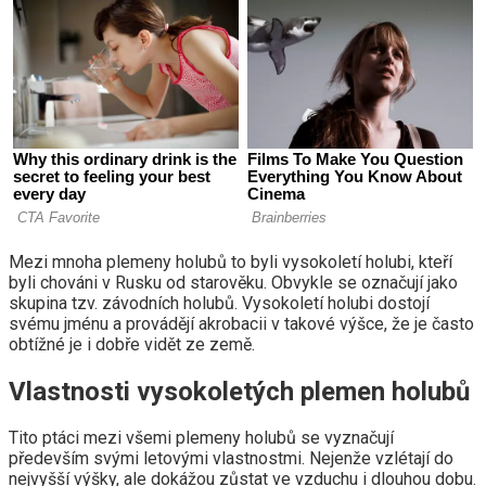
Mezi mnoha plemeny holubů to byli vysokoletí holubi, kteří
byli chováni v Rusku od starověku. Obvykle se označují jako
skupina tzv. závodních holubů. Vysokoletí holubi dostojí
svému jménu a provádějí akrobacii v takové výšce, že je často
obtížné je i dobře vidět ze země.
Vlastnosti vysokoletých plemen holubů
Tito ptáci mezi všemi plemeny holubů se vyznačují
především svými letovými vlastnostmi. Nejenže vzlétají do
nejvyšší výšky, ale dokážou zůstat ve vzduchu i dlouhou dobu.