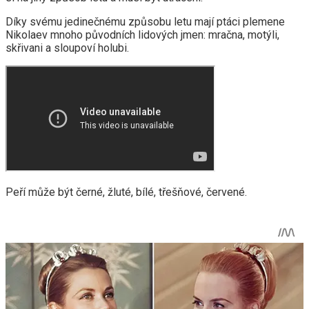
Díky svému jedinečnému způsobu letu mají ptáci plemene
Nikolaev mnoho původních lidových jmen: mračna, motýli,
skřivani a sloupoví holubi.
Peří může být černé, žluté, bílé, třešňové, červené.