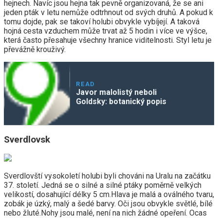
hejnech. Navíc jsou hejna tak pevně organizovaná, že se ani
jeden pták v letu nemůže odtrhnout od svých druhů. A pokud k
tomu dojde, pak se takoví holubi obvykle vybíjejí. A taková
hojná cesta vzduchem může trvat až 5 hodin i více ve výšce,
která často přesahuje všechny hranice viditelnosti. Styl letu je
převážně krouživý.
READ
Javor malolistý neboli
Goldsky: botanický popis
Sverdlovsk
Sverdlovští vysokoletí holubi byli chováni na Uralu na začátku
37. století. Jedná se o silné a silné ptáky poměrně velkých
velikostí, dosahující délky 5 cm.Hlava je malá a oválného tvaru,
zobák je úzký, malý a šedé barvy. Oči jsou obvykle světlé, bílé
nebo žluté.Nohy jsou malé, není na nich žádné opeření. Ocas