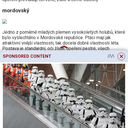
mordovský
Jedno z poměrně mladých plemen vysokoletých holubů, které
bylo vyšlechtěno v Mordovské republice. Ptáci mají jak
atraktivní vnější vlastnosti, tak docela dobré vlastnosti léta.
Postava je standardní, oči žluté, opeření pestré, všech
nejběžnějších odstínů. Skvěle se orientují a cestu do domu si
SPONSORED CONTENT
najdou i po měsíční nepřítomnosti. Ve vzduchu mohou strávit
více než 7 hodin v řadě a létat v průměrné výšce. Někdy se ale
vyšplhají tam, kde je oko nevidí.
Bugulma
U tohoto plemene vysokoletých holubů je mnoho
nesrovnalostí. Mnozí jej považují pouze za odrůdu
chistopolského plemene. Jiní naopak uznávají její právo na
individualitu. Znaky plemene nejsou plně vyvinuté. Mnoho lidí
nazývá Bugulma hřivny – holuby s barevnou “hřívou” na zadní