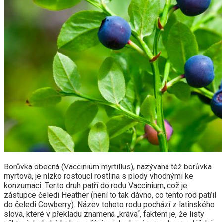
Borůvka obecná (Vaccinium myrtillus), nazývaná též borůvka
myrtová, je nízko rostoucí rostlina s plody vhodnými ke
konzumaci. Tento druh patří do rodu Vaccinium, což je
zástupce čeledi Heather (není to tak dávno, co tento rod patřil
do čeledi Cowberry). Název tohoto rodu pochází z latinského
slova, které v překladu znamená „kráva“, faktem je, že listy