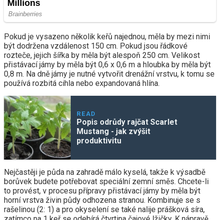
Pokud je vysazeno několik keřů najednou, měla by mezi nimi
být dodržena vzdálenost 150 cm. Pokud jsou řádkové
rozteče, jejich šířka by měla být alespoň 250 cm. Velikost
přistávací jámy by měla být 0,6 x 0,6 m a hloubka by měla být
0,8 m. Na dně jámy je nutné vytvořit drenážní vrstvu, k tomu se
používá rozbitá cihla nebo expandovaná hlína.
READ
Popis odrůdy rajčat Scarlet
Mustang - jak zvýšit
produktivitu
Nejčastěji je půda na zahradě málo kyselá, takže k výsadbě
borůvek budete potřebovat speciální zemní směs. Chcete-li
to provést, v procesu přípravy přistávací jámy by měla být
horní vrstva živin půdy odhozena stranou. Kombinuje se s
rašelinou (2: 1) a pro okyselení se také nalije prášková síra,
zatímco na 1 keř se odebírá čtvrtina čajové lžičky. K nápravě