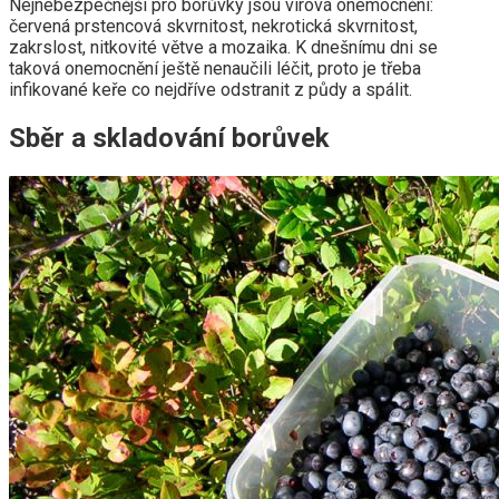
Nejnebezpečnější pro borůvky jsou virová onemocnění:
červená prstencová skvrnitost, nekrotická skvrnitost,
zakrslost, nitkovité větve a mozaika. K dnešnímu dni se
taková onemocnění ještě nenaučili léčit, proto je třeba
infikované keře co nejdříve odstranit z půdy a spálit.
Sběr a skladování borůvek