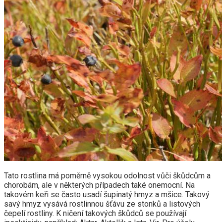
Tato rostlina má poměrně vysokou odolnost vůči škůdcům a
chorobám, ale v některých případech také onemocní. Na
takovém keři se často usadí šupinatý hmyz a mšice. Takový
savý hmyz vysává rostlinnou šťávu ze stonků a listových
čepelí rostliny. K ničení takových škůdců se používají