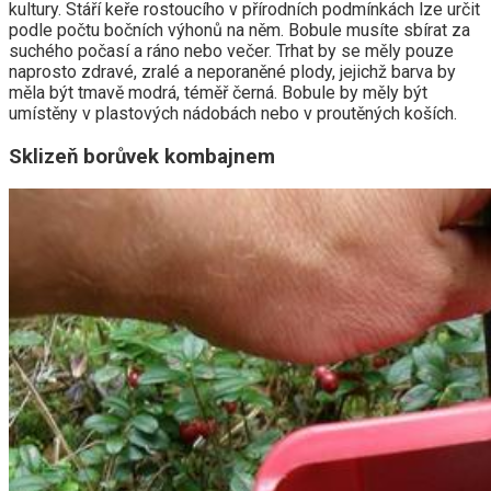
kultury. Stáří keře rostoucího v přírodních podmínkách lze určit
podle počtu bočních výhonů na něm. Bobule musíte sbírat za
suchého počasí a ráno nebo večer. Trhat by se měly pouze
naprosto zdravé, zralé a neporaněné plody, jejichž barva by
měla být tmavě modrá, téměř černá. Bobule by měly být
umístěny v plastových nádobách nebo v proutěných koších.
Sklizeň borůvek kombajnem