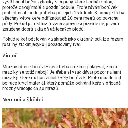
vystřihnout boční výhonky s pupeny, které hodně rostou,
protože dávají malé a pozdní bobule. Prořezávání borůvek
proti stárnutí bude potřeba po jejich 15 letech. K tomu je třeba
všechny větve keře odříznout až 20 centimetrů od povrchu
půdy. Pokud je rostlina řezána správně a pravidelně, je vám
zaručena dobrá sklizeň užitečných plodů.
Pokud je keř pěstován v zahradě jako okrasný, pak lze řezem
rostliny získat jakýkoli požadovaný tvar.
Zimní
Mrazuvzdorné borůvky není třeba na zimu přikrývat, zimní
mrazíky se totiž nebojí. Je třeba si však dávat pozor na jarní
mrazíky, které mohou zničit květy borůvek. Proto musíte mít
po ruce krycí materiál, který pomůže ochránit keře v případě
hrozby vracejících se mrazů.
Nemoci a škůdci