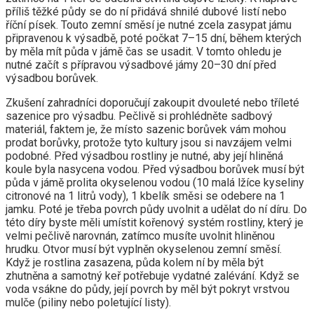
příliš těžké půdy se do ní přidává shnilé dubové listí nebo
říční písek. Touto zemní směsí je nutné zcela zasypat jámu
připravenou k výsadbě, poté počkat 7–15 dní, během kterých
by měla mít půda v jámě čas se usadit. V tomto ohledu je
nutné začít s přípravou výsadbové jámy 20–30 dní před
výsadbou borůvek.
Zkušení zahradníci doporučují zakoupit dvouleté nebo tříleté
sazenice pro výsadbu. Pečlivě si prohlédněte sadbový
materiál, faktem je, že místo sazenic borůvek vám mohou
prodat borůvky, protože tyto kultury jsou si navzájem velmi
podobné. Před výsadbou rostliny je nutné, aby její hliněná
koule byla nasycena vodou. Před výsadbou borůvek musí být
půda v jámě prolita okyselenou vodou (10 malá lžíce kyseliny
citronové na 1 litrů vody), 1 kbelík směsi se odebere na 1
jamku. Poté je třeba povrch půdy uvolnit a udělat do ní díru. Do
této díry byste měli umístit kořenový systém rostliny, který je
velmi pečlivě narovnán, zatímco musíte uvolnit hliněnou
hrudku. Otvor musí být vyplněn okyselenou zemní směsí.
Když je rostlina zasazena, půda kolem ní by měla být
zhutněna a samotný keř potřebuje vydatné zalévání. Když se
voda vsákne do půdy, její povrch by měl být pokryt vrstvou
mulče (piliny nebo poletující listy).