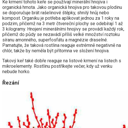
Ke krmení tohoto keře se používají minerální hnojiva i
organická hmota. Jako organická hnojiva pro takovou plodinu
se doporučuje brát rašelinové štěpky, shnilý hnůj nebo
kompost. Organiku je potřeba aplikovat jednou za 1 roky na
podzim, přičemž na 3 metr čtvereční plochy se odebírají 1 až
3 kilogramy. Hnojení minerálními hnojivy se provádí každý rok,
přičemž do půdy se nezavádí příliš velké množství roztoku
síranu amonného, ​​superfosfátu a magnézie draselné.
Pamatujte, že taková rostlina reaguje extrémně negativně na
chlór, takže by neměla být přítomna ve složení hnojiva.
Takový keř také dobře reaguje na listové krmení na listech s
mikroelementy. Rostlinu postříkejte večer, kdy už venku
nebude horko.
Řezání