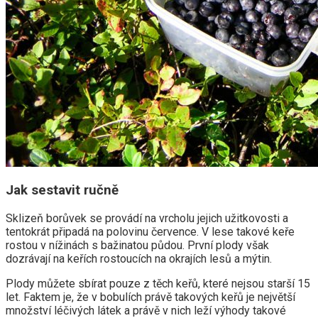
Jak sestavit ručně
Sklizeň borůvek se provádí na vrcholu jejich užitkovosti a
tentokrát připadá na polovinu července. V lese takové keře
rostou v nížinách s bažinatou půdou. První plody však
dozrávají na keřích rostoucích na okrajích lesů a mýtin.
Plody můžete sbírat pouze z těch keřů, které nejsou starší 15
let. Faktem je, že v bobulích právě takových keřů je největší
množství léčivých látek a právě v nich leží výhody takové