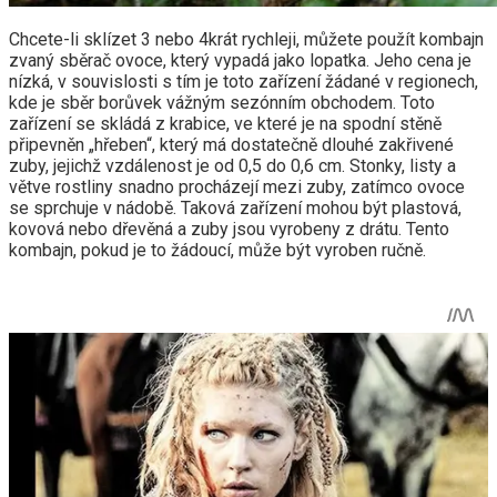
Chcete-li sklízet 3 nebo 4krát rychleji, můžete použít kombajn
zvaný sběrač ovoce, který vypadá jako lopatka. Jeho cena je
nízká, v souvislosti s tím je toto zařízení žádané v regionech,
kde je sběr borůvek vážným sezónním obchodem. Toto
zařízení se skládá z krabice, ve které je na spodní stěně
připevněn „hřeben“, který má dostatečně dlouhé zakřivené
zuby, jejichž vzdálenost je od 0,5 do 0,6 cm. Stonky, listy a
větve rostliny snadno procházejí mezi zuby, zatímco ovoce
se sprchuje v nádobě. Taková zařízení mohou být plastová,
kovová nebo dřevěná a zuby jsou vyrobeny z drátu. Tento
kombajn, pokud je to žádoucí, může být vyroben ručně.