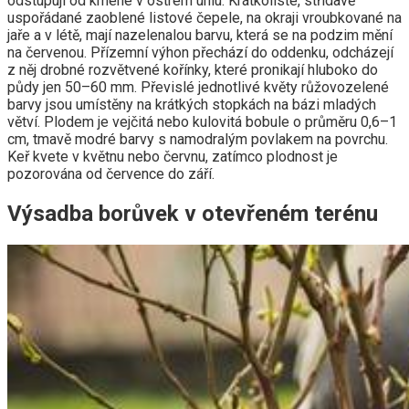
odstupují od kmene v ostrém úhlu. Krátkolisté, střídavě
uspořádané zaoblené listové čepele, na okraji vroubkované na
jaře a v létě, mají nazelenalou barvu, která se na podzim mění
na červenou. Přízemní výhon přechází do oddenku, odcházejí
z něj drobné rozvětvené kořínky, které pronikají hluboko do
půdy jen 50–60 mm. Převislé jednotlivé květy růžovozelené
barvy jsou umístěny na krátkých stopkách na bázi mladých
větví. Plodem je vejčitá nebo kulovitá bobule o průměru 0,6–1
cm, tmavě modré barvy s namodralým povlakem na povrchu.
Keř kvete v květnu nebo červnu, zatímco plodnost je
pozorována od července do září.
Výsadba borůvek v otevřeném terénu