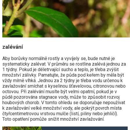
zalévání
Aby borůvky normálně rostly a vyvíjely se, bude nutné je
systematicky zalévat. V průměru se rostlina zalévá jednou za
1 týdny. Pokud je déletrvající sucho a teplo, je třeba zvýšit
množství zálivky. Pamatujte, že půda pod keřem by měla být
vždy mírně vlhká. Jednou za 2 týdny je třeba vodu určenou k
zavlažování smíchat s kyselinou šťavelovou, citronovou nebo
octovou. Při zalévání musíte být velmi opatrní, pokud je v
půdě pozorována stagnace vody, může to způsobit rozvoj
houbových chorob. V tomto ohledu se doporučuje nepoužívat
k zavlažování velké množství vody, ale pokrýt povrch místa
čtyřcentimetrovou vrstvou mulče (listí, piliny nebo jehličí).
Toto opatření pomůže snížit množství zavlažování.