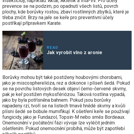
insekticidy, například: Aktar, Aktellik a Inta-Vir. Pro účely
prevence se na podzim, po opadnutí všech listů, povrch
plochy, kde borůvky rostou, zbaví rostlinných zbytků, které je
třeba zničit. Brzy na jaře se keře pro preventivní účely
postříkají přípravkem Karate.
READ
Jak vyrobit víno z aronie
Borůvky mohou být také postiženy houbovými chorobami,
jako je miscospherelióza, rez a dokonce i plíseň šedá. Pokud
se na povrchu listových desek objeví černo-červené skvrny,
pak je keř postižen mykosfériózou. Taková rostlina vypadá,
jako by byla potřísněna bahnem. Pokud jsou borůvky
napadeny rzí, tvoří se na listech tmavě hnědé skvrny a kvůli
plísni šedé se bobule mumifikují. K ošetření keře se používají
fungicidy, jako je Fundazol, Topsin-M nebo směs Bordeaux.
Onemocnění v počáteční fázi vývoje lze vyléčit jedním
ošetřením. Pokud onemocnění probíhá, může být zapotřebí