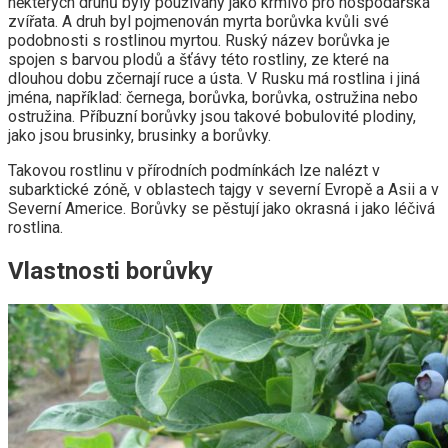
některých druhů byly používány jako krmivo pro hospodářská
zvířata. A druh byl pojmenován myrta borůvka kvůli své
podobnosti s rostlinou myrtou. Ruský název borůvka je
spojen s barvou plodů a šťávy této rostliny, ze které na
dlouhou dobu zčernají ruce a ústa. V Rusku má rostlina i jiná
jména, například: černega, borůvka, borůvka, ostružina nebo
ostružina. Příbuzní borůvky jsou takové bobulovité plodiny,
jako jsou brusinky, brusinky a borůvky.
Takovou rostlinu v přírodních podmínkách lze nalézt v
subarktické zóně, v oblastech tajgy v severní Evropě a Asii a v
Severní Americe. Borůvky se pěstují jako okrasná i jako léčivá
rostlina.
Vlastnosti borůvky