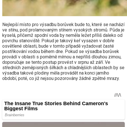
Nejlepší místo pro výsadbu borůvek bude to, které se nachází
ve stínu, pod prolamovaným stínem vysokých stromů. Půda je
kyselá, přičemž spodní voda by neměla ležet příliš daleko od
povrchu stanoviště. Pokud je takový keř vysazen v dobře
osvětlené oblasti, bude v tomto případě vyžadovat časté
postřikování vodou během dne. Pokud se výsadba borůvek
provádí v oblasti s poměrně mírnou a nepříliš dlouhou zimou,
doporučuje se tento postup provést v srpnu až září. Ve
středních zeměpisných šířkách a chladnějších oblastech by se
výsadba takové plodiny měla provádět na konci jarního
období, poté, co již nejsou pozorovány žádné zpětné mrazy.