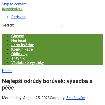
Skip to content
Rajpohody.cz
Redakce
Search:
Citrusy
Herbicid
Jarní květiny
Komunikace
Obiloviny
Trávník
Včelařské výrobky
Home
Nejlepší odrůdy borůvek: výsadba a
péče
Modified by:
August 25, 2023
Category:
Zkrášlování