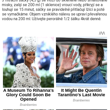
3 filtrační sáčky (4,5 g) se vloží do skleněné nebo smaltované
misky, zalijí se 200 ml (1 sklenice) vroucí vody, přikryjí se a
louhují se 15 minut, sáčky se pravidelně přitlačují lžící a poté
se vymačkáme. Objem vzniklého nálevu se upraví převařenou
vodou na 200 ml. Užívejte perorálně 1/2 šálku 4krát denně.