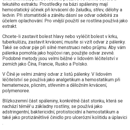
tekutého extraktu. Prostředky na bázi spáleniny mají
hemostatický účinek při krvácení do žaludku, střev, dělohy a
ledvin. Při stomatitidě a zánětu dásní se odvar odebírá za
účelem oplachování. Pro vnější použití se rostlina používá jako
extrakt.
Chcete-li zastavit bolest hlavy nebo vyléčit bolest v krku,
tuberkulózu, zastavit krvácení, musíte si vzít odvar z pálenky.
Také se odvar pije při silné menstruaci nebo průjmu. Aby vám
pálenka pomohla jako hojičovi ran, použijte odvar zevně.
Podobné metody jsou velmi běžné v lidovém léčitelství v
zemích jako Čína, Francie, Rusko a Polsko.
V Číně je velmi známý odvar z listů pálenky. V lidovém
léčitelství se používá jako analgetikum a hemostatikum při
hematemeze, plicním, střevním a děložním krvácení,
polymenoree.
Blízkozemní část spáleniny, konkrétně část stonku, která se
nachází téměř u základny rostliny, se používá jako
adstringentní, baktericidní, protistocidní a hemostatikum a
také jako protizánětlivé činidlo pro ulcerózní kolitidu a úplavici
.