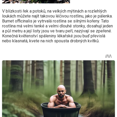
V blízkosti řek a potoků, na velkých mýtinách a rozlehlých
loukách můžete najít takovou léčivou rostlinu, jako je pálenka.
Burnet officinalis je vytrvalá rostlina se silnými kořeny. Tato
rostlina má velmi tenké a velmi dlouhé stonky, dosahují jeden
a půl metru a její listy jsou ve tvaru peří, nazývají se zpeřené.
Konečná květenství spáleniny lékařské jsou buď převislá
nebo klasnatá, kvete na nich spousta drobných kvítků.