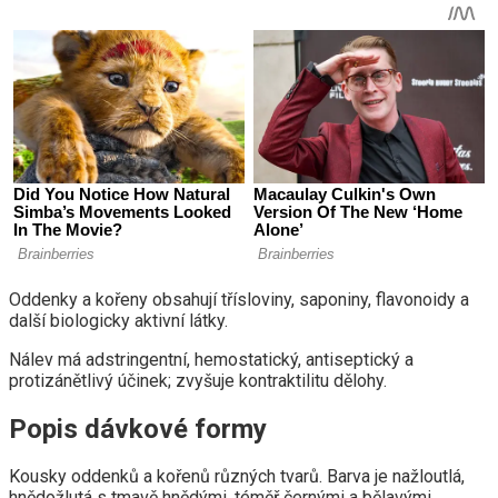
Oddenky a kořeny obsahují třísloviny, saponiny, flavonoidy a
další biologicky aktivní látky.
Nálev má adstringentní, hemostatický, antiseptický a
protizánětlivý účinek; zvyšuje kontraktilitu dělohy.
Popis dávkové formy
Kousky oddenků a kořenů různých tvarů. Barva je nažloutlá,
hnědožlutá s tmavě hnědými, téměř černými a bělavými