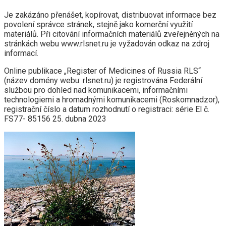
Je zakázáno přenášet, kopírovat, distribuovat informace bez
povolení správce stránek, stejně jako komerční využití
materiálů. Při citování informačních materiálů zveřejněných na
stránkách webu www.rlsnet.ru je vyžadován odkaz na zdroj
informací.
Online publikace „Register of Medicines of Russia RLS“
(název domény webu: rlsnet.ru) je registrována Federální
službou pro dohled nad komunikacemi, informačními
technologiemi a hromadnými komunikacemi (Roskomnadzor),
registrační číslo a datum rozhodnutí o registraci: série El č.
FS77- 85156 25. dubna 2023