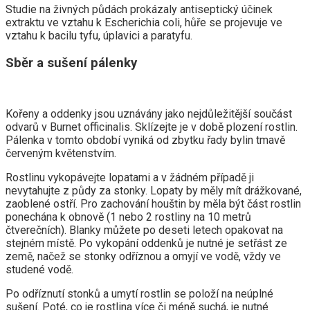
Studie na živných půdách prokázaly antiseptický účinek
extraktu ve vztahu k Escherichia coli, hůře se projevuje ve
vztahu k bacilu tyfu, úplavici a paratyfu.
Sběr a sušení pálenky
Kořeny a oddenky jsou uznávány jako nejdůležitější součást
odvarů v Burnet officinalis. Sklízejte je v době plození rostlin.
Pálenka v tomto období vyniká od zbytku řady bylin tmavě
červeným květenstvím.
Rostlinu vykopávejte lopatami a v žádném případě ji
nevytahujte z půdy za stonky. Lopaty by měly mít drážkované,
zaoblené ostří. Pro zachování houštin by měla být část rostlin
ponechána k obnově (1 nebo 2 rostliny na 10 metrů
čtverečních). Blanky můžete po deseti letech opakovat na
stejném místě. Po vykopání oddenků je nutné je setřást ze
země, načež se stonky odříznou a omyjí ve vodě, vždy ve
studené vodě.
Po odříznutí stonků a umytí rostlin se položí na neúplné
sušení. Poté, co je rostlina více či méně suchá, je nutné