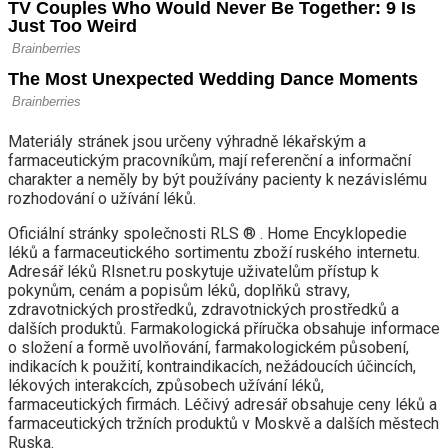
Materiály stránek jsou určeny výhradně lékařským a
farmaceutickým pracovníkům, mají referenční a informační
charakter a neměly by být používány pacienty k nezávislému
rozhodování o užívání léků.
Oficiální stránky společnosti RLS ® . Home Encyklopedie
léků a farmaceutického sortimentu zboží ruského internetu.
Adresář léků Rlsnet.ru poskytuje uživatelům přístup k
pokynům, cenám a popisům léků, doplňků stravy,
zdravotnických prostředků, zdravotnických prostředků a
dalších produktů. Farmakologická příručka obsahuje informace
o složení a formě uvolňování, farmakologickém působení,
indikacích k použití, kontraindikacích, nežádoucích účincích,
lékových interakcích, způsobech užívání léků,
farmaceutických firmách. Léčivý adresář obsahuje ceny léků a
farmaceutických tržních produktů v Moskvě a dalších městech
Ruska.