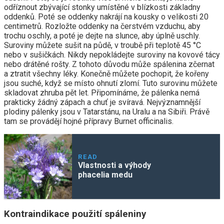
odříznout zbývající stonky umístěné v blízkosti základny
oddenků. Poté se oddenky nakrájí na kousky o velikosti 20
centimetrů. Rozložte oddenky na čerstvém vzduchu, aby
trochu oschly, a poté je dejte na slunce, aby úplně uschly.
Suroviny můžete sušit na půdě, v troubě při teplotě 45 °C
nebo v sušičkách. Nikdy nepokládejte suroviny na kovové tácy
nebo drátěné rošty. Z tohoto důvodu může spálenina zčernat
a ztratit všechny léky. Konečně můžete pochopit, že kořeny
jsou suché, když se místo ohnutí zlomí. Tuto surovinu můžete
skladovat zhruba pět let. Připomínáme, že pálenka nemá
prakticky žádný zápach a chuť je svíravá. Nejvýznamnější
plodiny pálenky jsou v Tatarstánu, na Uralu a na Sibiři. Právě
tam se provádějí hojné přípravy Burnet officinalis.
READ
Vlastnosti a výhody
phacelia medu
Kontraindikace použití spáleniny