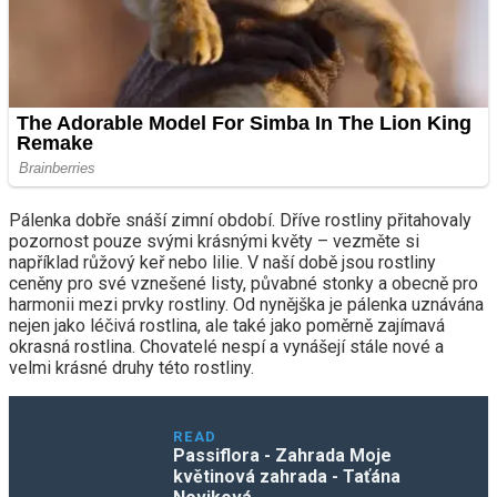
Pálenka dobře snáší zimní období. Dříve rostliny přitahovaly
pozornost pouze svými krásnými květy – vezměte si
například růžový keř nebo lilie. V naší době jsou rostliny
ceněny pro své vznešené listy, půvabné stonky a obecně pro
harmonii mezi prvky rostliny. Od nynějška je pálenka uznávána
nejen jako léčivá rostlina, ale také jako poměrně zajímavá
okrasná rostlina. Chovatelé nespí a vynášejí stále nové a
velmi krásné druhy této rostliny.
READ
Passiflora - Zahrada Moje
květinová zahrada - Taťána