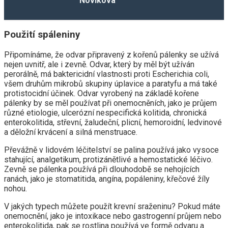
Noviková
Použití spáleniny
Připomínáme, že odvar připravený z kořenů pálenky se užívá
nejen uvnitř, ale i zevně. Odvar, který by měl být užíván
perorálně, má baktericidní vlastnosti proti Escherichia coli,
všem druhům mikrobů skupiny úplavice a paratyfu a má také
protistocidní účinek. Odvar vyrobený na základě kořene
pálenky by se měl používat při onemocněních, jako je průjem
různé etiologie, ulcerózní nespecifická kolitida, chronická
enterokolitida, střevní, žaludeční, plicní, hemoroidní, ledvinové
a děložní krvácení a silná menstruace.
Převážně v lidovém léčitelství se palina používá jako vysoce
stahující, analgetikum, protizánětlivé a hemostatické léčivo.
Zevně se pálenka používá při dlouhodobě se nehojících
ranách, jako je stomatitida, angína, popáleniny, křečové žíly
nohou.
V jakých typech můžete použít krevní sraženinu? Pokud máte
onemocnění, jako je intoxikace nebo gastrogenní průjem nebo
enterokolitida, pak se rostlina používá ve formě odvaru a