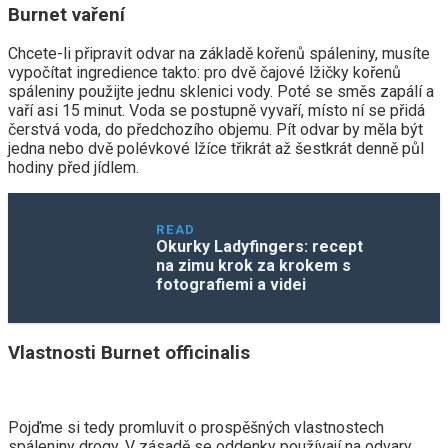
Burnet vaření
Chcete-li připravit odvar na základě kořenů spáleniny, musíte
vypočítat ingredience takto: pro dvě čajové lžičky kořenů
spáleniny použijte jednu sklenici vody. Poté se směs zapálí a
vaří asi 15 minut. Voda se postupně vyvaří, místo ní se přidá
čerstvá voda, do předchozího objemu. Pít odvar by měla být
jedna nebo dvě polévkové lžíce třikrát až šestkrát denně půl
hodiny před jídlem.
READ
Okurky Ladyfingers: recept
na zimu krok za krokem s
fotografiemi a videi
Vlastnosti Burnet officinalis
Pojďme si tedy promluvit o prospěšných vlastnostech
spáleniny drogy. V zásadě se oddenky používají na odvary.