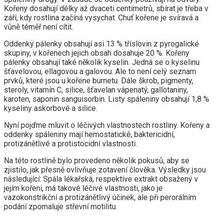
Kořeny dosahují délky až dvaceti centimetrů, sbírat je třeba v
září, kdy rostlina začíná vysychat. Chuť kořene je svíravá a
vůně téměř není cítit.
Oddenky pálenky obsahují asi 13 % tříslovin z pyrogalické
skupiny, v kořenech jejich obsah dosahuje 20 %. Kořeny
pálenky obsahují také několik kyselin. Jedná se o kyselinu
šťavelovou, ellagovou a galovou. Ale to není celý seznam
prvků, které jsou u kořene burnetu. Dále škrob, pigmenty,
steroly, vitamín C, silice, šťavelan vápenatý, gallotaniny,
karoten, saponin sanguisorbin. Listy spáleniny obsahují 1,8 %
kyseliny askorbové a silice.
Nyní pojďme mluvit o léčivých vlastnostech rostliny. Kořeny a
oddenky spáleniny mají hemostatické, baktericidní,
protizánětlivé a protistocidní vlastnosti.
Na této rostlině bylo provedeno několik pokusů, aby se
zjistilo, jak přesně ovlivňuje zotavení člověka. Výsledky jsou
následující: Spála lékařská, respektive extrakt obsažený v
jejím kořeni, má takové léčivé vlastnosti, jako je
vazokonstrikční a protizánětlivý účinek, ale při perorálním
podání zpomaluje střevní motilitu.