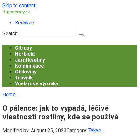
Skip to content
Rajpohody.cz
Redakce
Search:
Citrusy
Herbicid
Jarní květiny
Komunikace
Obiloviny
Trávník
Včelařské výrobky
Home
O pálence: jak to vypadá, léčivé
vlastnosti rostliny, kde se používá
Modified by:
August 25, 2023
Category:
Tykve