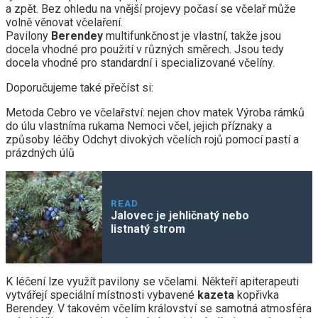
a zpět. Bez ohledu na vnější projevy počasí se včelař může
volně věnovat včelaření.
Pavilony
Berendey
multifunkčnost je vlastní, takže jsou
docela vhodné pro použití v různých směrech. Jsou tedy
docela vhodné pro standardní i specializované včelíny.
Doporučujeme také přečíst si:
Metoda Cebro ve včelařství: nejen chov matek Výroba rámků
do úlu vlastníma rukama Nemoci včel, jejich příznaky a
způsoby léčby Odchyt divokých včelích rojů pomocí pastí a
prázdných úlů
READ
Jalovec je jehličnatý nebo
listnatý strom
K léčení lze využít pavilony se včelami. Někteří apiterapeuti
vytvářejí speciální místnosti vybavené
kazeta
kopřivka
Berendey. V takovém včelím království se samotná atmosféra