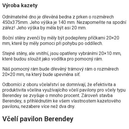
Výroba kazety
Odnímatelné dno je dřevěná bedna z prken o rozměrech
450x375mm. Jeho výška je 140 mm. Nezapomeňte na spodní
zářez! Jeho výška by měla být asi 20 mm.
Boční stěny zvenčí by měly být podepřeny příčkami 20×20
mm, které by měly pomoci při pohybu po oddílech.
Stejné stěny, ale vnitřní, jsou opatřeny vybráními 20×10 mm,
které budou sloužit jako vodítka pro pomocný rám.
Náš pomocný rám bude dřevěný trámový rám o rozměrech
20×20 mm, na který bude upevněna síť.
Odborníci z oboru včelařství se domnívají, že efektivita a
produktivita včelína využívajícího včelí pavilony pro včely typu
Berendey se zvyšuje o mnoho procent. Zároveň stavba
Berendey, s přihlédnutím ke všem vlastnostem kazetového
pavilonu, nezabere více než dva dny.
Včelí pavilon Berendey