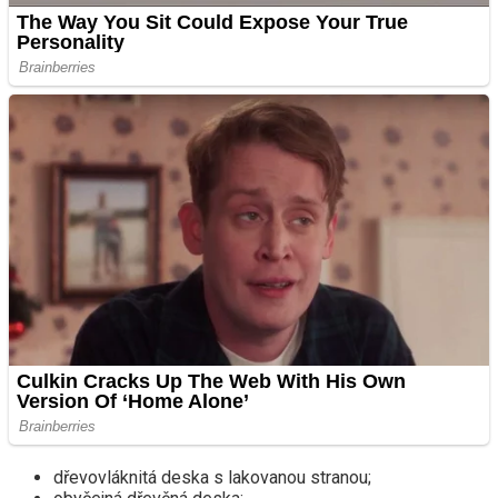
dřevovláknitá deska s lakovanou stranou;