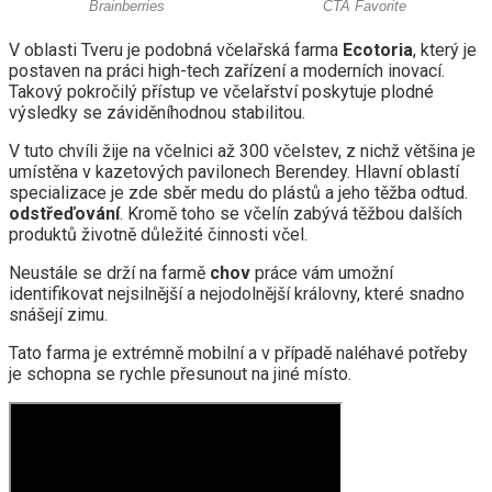
V oblasti Tveru je podobná včelařská farma
Ecotoria
, který je
postaven na práci high-tech zařízení a moderních inovací.
Takový pokročilý přístup ve včelařství poskytuje plodné
výsledky se záviděníhodnou stabilitou.
V tuto chvíli žije na včelnici až 300 včelstev, z nichž většina je
umístěna v kazetových pavilonech Berendey. Hlavní oblastí
specializace je zde sběr medu do plástů a jeho těžba odtud.
odstřeďování
. Kromě toho se včelín zabývá těžbou dalších
produktů životně důležité činnosti včel.
Neustále se drží na farmě
chov
práce vám umožní
identifikovat nejsilnější a nejodolnější královny, které snadno
snášejí zimu.
Tato farma je extrémně mobilní a v případě naléhavé potřeby
je schopna se rychle přesunout na jiné místo.