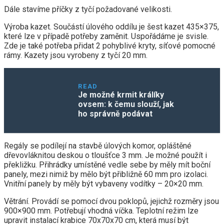
Dále stavíme příčky z tyčí požadované velikosti.
Výroba kazet. Součástí úlového oddílu je šest kazet 435×375,
které lze v případě potřeby zaměnit. Uspořádáme je svisle.
Zde je také potřeba přidat 2 pohyblivé kryty, síťové pomocné
rámy. Kazety jsou vyrobeny z tyčí 20 mm.
READ
Je možné krmit králíky
ovsem: k čemu slouží, jak
ho správně podávat
Regály se podílejí na stavbě úlových komor, opláštěné
dřevovláknitou deskou o tloušťce 3 mm. Je možné použít i
překližku. Přihrádky umístěné vedle sebe by měly mít boční
panely, mezi nimiž by mělo být přibližně 60 mm pro izolaci.
Vnitřní panely by měly být vybaveny vodítky – 20×20 mm.
Větrání. Provádí se pomocí dvou poklopů, jejichž rozměry jsou
900×900 mm. Potřebují vhodná víčka. Teplotní režim lze
upravit instalací krabice 70x70x70 cm, která musí být