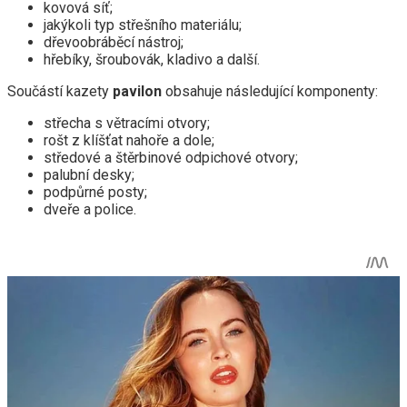
kovová síť;
jakýkoli typ střešního materiálu;
dřevoobráběcí nástroj;
hřebíky, šroubovák, kladivo a další.
Součástí kazety
pavilon
obsahuje následující komponenty:
střecha s větracími otvory;
rošt z klíšťat nahoře a dole;
středové a štěrbinové odpichové otvory;
palubní desky;
podpůrné posty;
dveře a police.