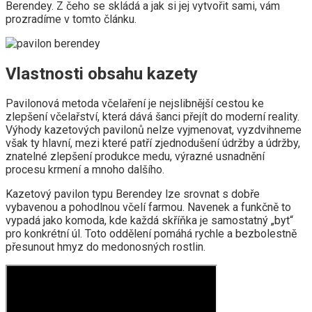
Berendey. Z čeho se skládá a jak si jej vytvořit sami, vám
prozradíme v tomto článku.
Vlastnosti obsahu kazety
Pavilonová metoda včelaření je nejslibnější cestou ke
zlepšení včelařství, která dává šanci přejít do moderní reality.
Výhody kazetových pavilonů nelze vyjmenovat, vyzdvihneme
však ty hlavní, mezi které patří zjednodušení údržby a údržby,
znatelné zlepšení produkce medu, výrazné usnadnění
procesu krmení a mnoho dalšího.
Kazetový pavilon typu Berendey lze srovnat s dobře
vybavenou a pohodlnou včelí farmou. Navenek a funkčně to
vypadá jako komoda, kde každá skříňka je samostatný „byt“
pro konkrétní úl. Toto oddělení pomáhá rychle a bezbolestně
přesunout hmyz do medonosných rostlin.