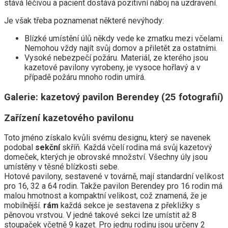
stává léčivou a pacient dostává pozitivní náboj na uzdravení.
Je však třeba poznamenat některé nevýhody:
Blízké umístění úlů někdy vede ke zmatku mezi včelami.
Nemohou vždy najít svůj domov a přiletět za ostatními.
Vysoké nebezpečí požáru. Materiál, ze kterého jsou
kazetové pavilony vyrobeny, je vysoce hořlavý a v
případě požáru mnoho rodin umírá.
Galerie: kazetový pavilon Berendey (25 fotografií)
Zařízení kazetového pavilonu
Toto jméno získalo kvůli svému designu, který se navenek
podobal
sekční
skříň. Každá včelí rodina má svůj kazetový
domeček, kterých je obrovské množství. Všechny úly jsou
umístěny v těsné blízkosti sebe.
Hotové pavilony, sestavené v továrně, mají standardní velikost
pro 16, 32 a 64 rodin. Takže pavilon Berendey pro 16 rodin má
malou hmotnost a kompaktní velikost, což znamená, že je
mobilnější.
rám
každá sekce je sestavena z překližky s
pěnovou vrstvou. V jedné takové sekci lze umístit až 8
stoupaček včetně 9 kazet. Pro jednu rodinu jsou určeny 2