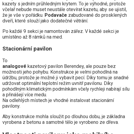
kazety s jedním průhledným krytem. To je výhodné, protože
včelař nebude muset neustále otevírat kazetu, aby se ujistil,
že je vše v pořádku.
Podavače
zabudované do prosklených
dveří, které slouží jako dodatečné větrání.
Po každé 9 sekci je namontován zářez. V každé sekci je
umístěno až 8 rámků na med.
Stacionární pavilon
To
analogové
kazetový pavilon Berendey, ale pouze bez
možnosti jeho pohybu. Konstrukce je velmi pohodlná na
údržbu, protože je možné ji vybavit pecí. Díky tomu je snadné
udržovat optimální teplotní režim uvnitř pavilonu. Díky
pohodlným klimatickým podmínkám včely rychleji nabírají sílu
a přinášejí více medu.
Na odlehlých místech je vhodné instalovat stacionární
pavilony.
Aby konstrukce mohla sloužit po dlouhou dobu, je základna
vyrobena z betonu a samotné tělo je vyrobeno ze dřeva.