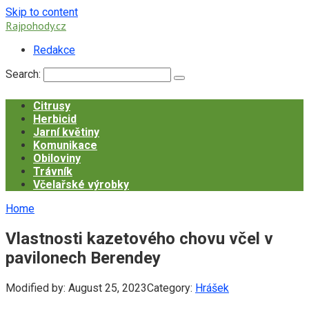
Skip to content
Rajpohody.cz
Redakce
Search:
Citrusy
Herbicid
Jarní květiny
Komunikace
Obiloviny
Trávník
Včelařské výrobky
Home
Vlastnosti kazetového chovu včel v
pavilonech Berendey
Modified by:
August 25, 2023
Category:
Hrášek