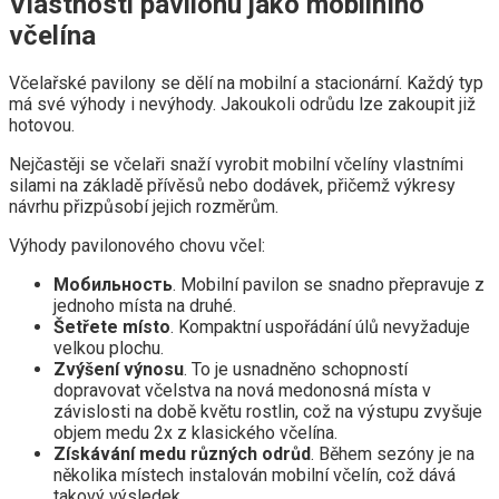
Vlastnosti pavilonu jako mobilního
včelína
Včelařské pavilony se dělí na mobilní a stacionární. Každý typ
má své výhody i nevýhody. Jakoukoli odrůdu lze zakoupit již
hotovou.
Nejčastěji se včelaři snaží vyrobit mobilní včelíny vlastními
silami na základě přívěsů nebo dodávek, přičemž výkresy
návrhu přizpůsobí jejich rozměrům.
Výhody pavilonového chovu včel:
Мобильность
. Mobilní pavilon se snadno přepravuje z
jednoho místa na druhé.
Šetřete místo
. Kompaktní uspořádání úlů nevyžaduje
velkou plochu.
Zvýšení výnosu
. To je usnadněno schopností
dopravovat včelstva na nová medonosná místa v
závislosti na době květu rostlin, což na výstupu zvyšuje
objem medu 2x z klasického včelína.
Získávání medu různých odrůd
. Během sezóny je na
několika místech instalován mobilní včelín, což dává
takový výsledek.