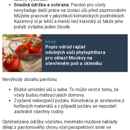
Snadná údržba a ochrana
. Pavilon pro včely
nevyžaduje další práce na izolaci úlů před zazimováním.
Můžete pracovat v jakýchkoli klimatických podmínkách.
Kazetový úl je lehčí a menší než klasický úl, takže jeho
pohyb zvládne jeden člověk.
READ
Popis odrůd rajčat
odolných vůči phytophthora
pro oblast Moskvy na
otevřeném poli a skleníku
Nevýhody obsahu pavilonu:
Blízké umístění úlů u sebe. To může vést k tomu, že
včely budou matoucí jejich domovy.
Zvýšené nebezpečí požáru. Konstrukce je sestavena z
hořlavých materiálů a v případě požáru se nepodaří
zachránit všechny rodiny.
Optimalizace údržby včelstev, minimální mzdové náklady
dělají z pavilonového chovu včel perspektivní směr ve