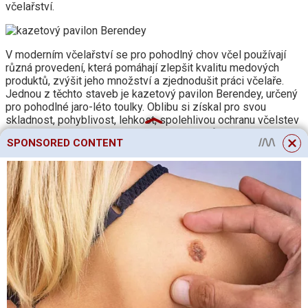
včelařství.
V moderním včelařství se pro pohodlný chov včel používají
různá provedení, která pomáhají zlepšit kvalitu medových
produktů, zvýšit jeho množství a zjednodušit práci včelaře.
Jednou z těchto staveb je kazetový pavilon Berendey, určený
pro pohodlné jaro-léto toulky. Oblibu si získal pro svou
skladnost, pohyblivost, lehkost, spolehlivou ochranu včelstev
před navlhnutím a promrznutím. Včelař si může vyrobit
SPONSORED CONTENT
kazetový pavilon Berendey vlastníma rukama po přípravě
všech potřebných materiálů a výkresů.
Kazetový pavilon Berendey – funkce a
zařízení
Kazetový pavilon Berendey je malá pojízdná dodávka nebo
stacionární budka, uvnitř které je několik sloupců nebo řad
kazetových úlů. Mezi nimi je ponechán průchod pro
pohodlnou práci včelaře. Kazetový pavilon může být mobilní