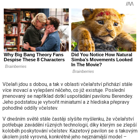
Včelaři jdou s dobou, a tak v oblasti včelařství přichází stále
více inovací a vylepšení něčeho, co již existuje. Poslední
jmenovaný se například dotkl uspořádání pavilonu Berendey.
Jeho podstatou je vytvořit miniaturní a z hlediska přepravy
pohodlné oddíly včelstev.
V dnešním světě stále častěji slyšíte myšlenku, že včelařství
potřebuje zavádění různých technologií, díky kterým se zlepší
koloběh poskytování včelstev. Kazetový pavilon se s takovým
úkolem jistě vyrovná, konkrétně jeho nejznámější model –