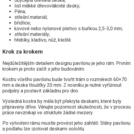
obyčejná dřevěná deska;
list měkké dřevovláknité desky;
Pěna;
střešní materiál;
břidlice;
kovové nebo nylonové pletivo s buňkou 2,5-3,0 mm;
střešní materiály;
hřebíky, kladivo, nůž, kleště.
Krok za krokem
Nejdůležitějším detailem designu pavilonu je jeho rám. Prvním
krokem je proto začít s jeho budováním.
Kostru včelího pavilonu bude tvořit trám o rozměrech 60×70
mm a deska tloušťky 20 mm. Z nosníku je nutné vyříznout
podpěry a postavit základnu pro dno.
Výsledná kostra by měla být překryta deskami, které byly
připraveny dříve. Věnujte pozornost skutečnosti, že v procesu
práce nevznikají ve struktuře žádné mezery.
Po vytvoření rámu musíte provést jeho zahřátí. Stěny pavilonu
a podlahu lze izolovat deskami sololitu.