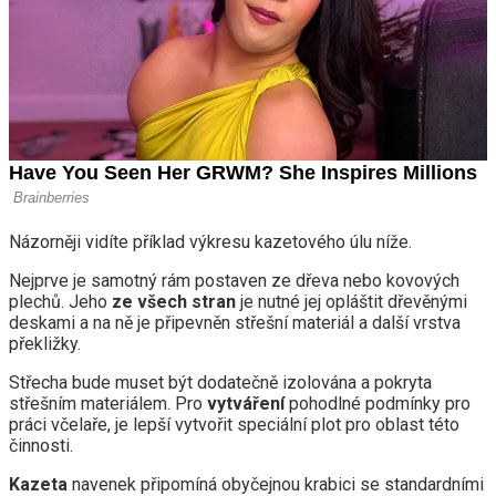
Názorněji vidíte příklad výkresu kazetového úlu níže.
Nejprve je samotný rám postaven ze dřeva nebo kovových
plechů. Jeho
ze všech stran
je nutné jej opláštit dřevěnými
deskami a na ně je připevněn střešní materiál a další vrstva
překližky.
Střecha bude muset být dodatečně izolována a pokryta
střešním materiálem. Pro
vytváření
pohodlné podmínky pro
práci včelaře, je lepší vytvořit speciální plot pro oblast této
činnosti.
Kazeta
navenek připomíná obyčejnou krabici se standardními