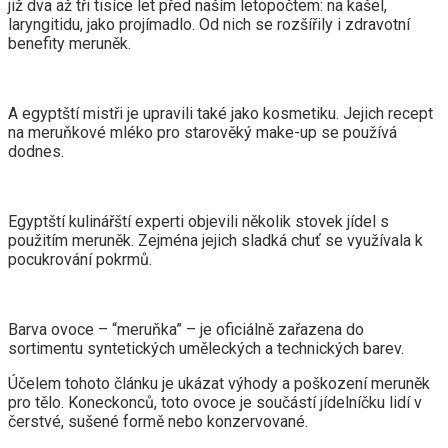
již dva až tři tisíce let před naším letopočtem: na kašel,
laryngitidu, jako projímadlo. Od nich se rozšířily i zdravotní
benefity meruněk.
A egyptští mistři je upravili také jako kosmetiku. Jejich recept
na meruňkové mléko pro starověký make-up se používá
dodnes.
Egyptští kulinářští experti objevili několik stovek jídel s
použitím meruněk. Zejména jejich sladká chuť se využívala k
pocukrování pokrmů.
Barva ovoce – “meruňka” – je oficiálně zařazena do
sortimentu syntetických uměleckých a technických barev.
Účelem tohoto článku je ukázat výhody a poškození meruněk
pro tělo. Koneckonců, toto ovoce je součástí jídelníčku lidí v
čerstvé, sušené formě nebo konzervované.