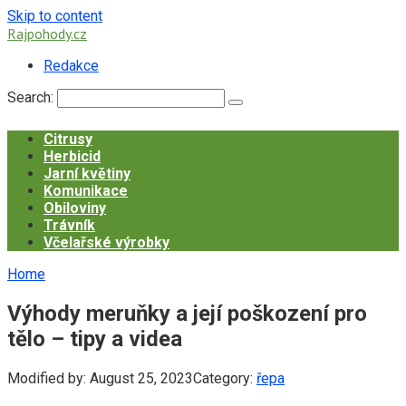
Skip to content
Rajpohody.cz
Redakce
Search:
Citrusy
Herbicid
Jarní květiny
Komunikace
Obiloviny
Trávník
Včelařské výrobky
Home
Výhody meruňky a její poškození pro
tělo – tipy a videa
Modified by:
August 25, 2023
Category:
řepa