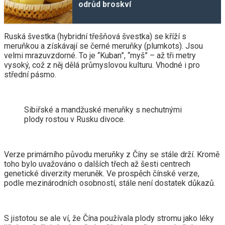
odrůd broskví
Ruská švestka (hybridní třešňová švestka) se kříží s
meruňkou a získávají se černé meruňky (plumkots). Jsou
velmi mrazuvzdorné. To je “Kuban”, “myš” – až tři metry
vysoký, což z něj dělá průmyslovou kulturu. Vhodné i pro
střední pásmo.
Sibiřské a mandžuské meruňky s nechutnými
plody rostou v Rusku divoce.
Verze primárního původu meruňky z Číny se stále drží. Kromě
toho bylo uvažováno o dalších třech až šesti centrech
genetické diverzity meruněk. Ve prospěch čínské verze,
podle mezinárodních osobností, stále není dostatek důkazů.
S jistotou se ale ví, že Čína používala plody stromu jako léky