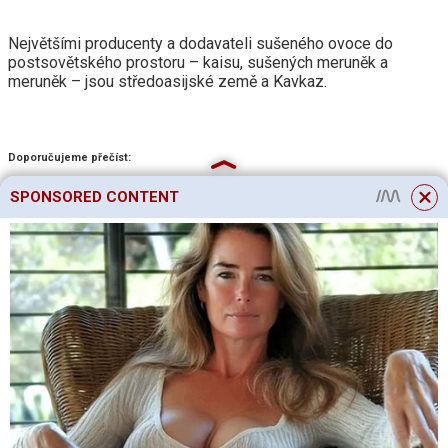
Největšími producenty a dodavateli sušeného ovoce do
postsovětského prostoru – kaisu, sušených meruněk a
meruněk – jsou středoasijské země a Kavkaz.
Doporučujeme přečíst:
SPONSORED CONTENT
A každé takové ovoce má své vlastní vlastnosti, které je třeba
vzít v úvahu při konzumaci bobulí a jak ovlivňuje lidské zdraví.
Poškození meruněk je stejné jako při konzumaci
jiného ovoce: nepřejídejte se a vše bude v
pořádku.
Výhody a nevýhody meruňky pro tělo
nejdůležitější biologické sloučeniny a vitamíny, zejména