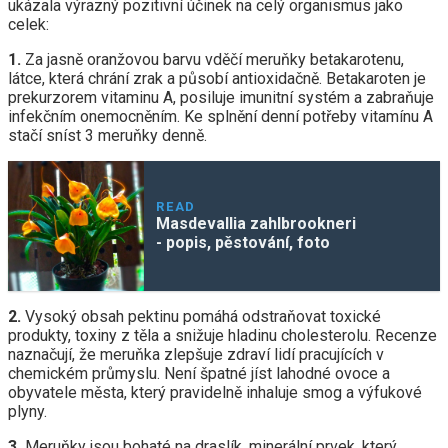
ukázala výrazný pozitivní účinek na celý organismus jako
celek:
1.
Za jasně oranžovou barvu vděčí meruňky betakarotenu,
látce, která chrání zrak a působí antioxidačně. Betakaroten je
prekurzorem vitaminu A, posiluje imunitní systém a zabraňuje
infekčním onemocněním. Ke splnění denní potřeby vitamínu A
stačí sníst 3 meruňky denně.
READ
Masdevallia zahlbrookneri
- popis, pěstování, foto
2.
Vysoký obsah pektinu pomáhá odstraňovat toxické
produkty, toxiny z těla a snižuje hladinu cholesterolu. Recenze
naznačují, že meruňka zlepšuje zdraví lidí pracujících v
chemickém průmyslu. Není špatné jíst lahodné ovoce a
obyvatele města, který pravidelně inhaluje smog a výfukové
plyny.
3.
Meruňky jsou bohaté na draslík, minerální prvek, který