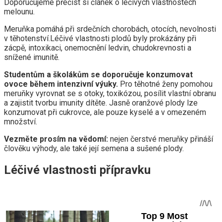
Doporučujeme přečíst si článek o léčivých vlastnostech
melounu.
Meruňka pomáhá při srdečních chorobách, otocích, nevolnosti
v těhotenství.Léčivé vlastnosti plodů byly prokázány při
zácpě, intoxikaci, onemocnění ledvin, chudokrevnosti a
snížené imunitě.
Studentům a školákům se doporučuje konzumovat
ovoce během intenzivní výuky.
Pro těhotné ženy pomohou
meruňky vyrovnat se s otoky, toxikózou, posílit vlastní obranu
a zajistit tvorbu imunity dítěte. Jasně oranžové plody lze
konzumovat při cukrovce, ale pouze kyselé a v omezeném
množství.
Vezměte prosím na vědomí:
nejen čerstvé meruňky přináší
člověku výhody, ale také její semena a sušené plody.
Léčivé vlastnosti přípravku