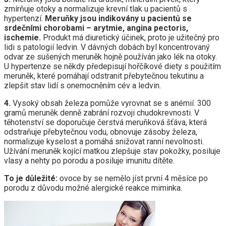
zmírňuje otoky a normalizuje krevní tlak u pacientů s
hypertenzí.
Meruňky jsou indikovány u pacientů se
srdečními chorobami – arytmie, angina pectoris,
ischemie.
Produkt má diuretický účinek, proto je užitečný pro
lidi s patologií ledvin. V dávných dobách byl koncentrovaný
odvar ze sušených meruněk hojně používán jako lék na otoky.
U hypertenze se někdy předepisují hořčíkové diety s použitím
meruněk, které pomáhají odstranit přebytečnou tekutinu a
zlepšit stav lidí s onemocněním cév a ledvin.
4.
Vysoký obsah železa pomůže vyrovnat se s anémií. 300
gramů meruněk denně zabrání rozvoji chudokrevnosti. V
těhotenství se doporučuje čerstvá meruňková šťáva, která
odstraňuje přebytečnou vodu, obnovuje zásoby železa,
normalizuje kyselost a pomáhá snižovat ranní nevolnosti.
Užívání meruněk kojící matkou zlepšuje stav pokožky, posiluje
vlasy a nehty po porodu a posiluje imunitu dítěte.
To je důležité:
ovoce by se nemělo jíst první 4 měsíce po
porodu z důvodu možné alergické reakce miminka.