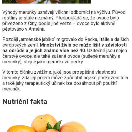
Výhody meruňky uznávají všichni odborníci na výživu. Původ
rostliny je stále neznámý. Předpokládá se, že ovoce bylo
přivezeno z Číny, podle jiné verze – ovoce bylo aktivně
pěstováno v Arménii.
Později „arménské jablko“ migrovalo do Řecka, Itálie a dalších
evropských zemí.
Množství živin se může lišit v závislosti
na odrůdě a je jich známo více než 40.
Užitečné jsou nejen
čerstvé ovoce, ale také sušené ovoce (sušené meruňky a
meruňky), stejně jako meruňkové pecky.
V tomto článku zvážíme, jaké jsou prospěšné vlastnosti
meruňky, zda její příjem může způsobit nějaké poškození těla
a také jaký terapeutický účinek lze dosáhnout při použití
meruněk.
Nutriční fakta