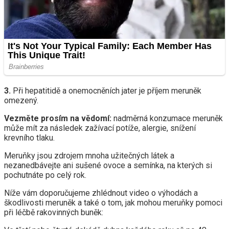
3.
Při hepatitidě a onemocněních jater je příjem meruněk
omezený.
Vezměte prosím na vědomí:
nadměrná konzumace meruněk
může mít za následek zažívací potíže, alergie, snížení
krevního tlaku.
Meruňky jsou zdrojem mnoha užitečných látek a
nezanedbávejte ani sušené ovoce a semínka, na kterých si
pochutnáte po celý rok.
Níže vám doporučujeme zhlédnout video o výhodách a
škodlivosti meruněk a také o tom, jak mohou meruňky pomoci
při léčbě rakovinných buněk: