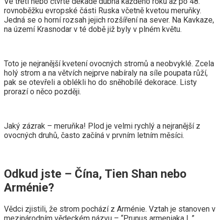
Ve třetí nebo čtvrté dekádě dubna každého roku až po 48.
rovnoběžku evropské části Ruska včetně kvetou meruňky.
Jedná se o horní rozsah jejich rozšíření na sever. Na Kavkaze,
na území Krasnodar v té době již byly v plném květu.
Toto je nejranější kvetení ovocných stromů a neobvyklé. Zcela
holý strom a na větvích nejprve nabíraly na síle poupata růží,
pak se otevřeli a oblékli ho do sněhobílé dekorace. Listy
prorazí o něco později.
Jaký zázrak – meruňka! Plod je velmi rychlý a nejranější z
ovocných druhů, často začíná v prvním letním měsíci.
Odkud jste – Čína, Tien Shan nebo
Arménie?
Vědci zjistili, že strom pochází z Arménie. Vztah je stanoven v
mezinárodním vědeckém názvu – “Prunus armeniaka L.”.