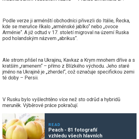
Podle verze ji arménští obchodníci přivezli do Itálie, Řecka,
kde se meruňce říkalo „arménské jablko“ nebo „ovoce
Arménie“. A již odtud v 17. století migroval na území Ruska
pod holandským názvem „abrikus“.
Ale strom přišel na Ukrajinu, Kavkaz a Krym mnohem dříve a s
kratším „ramenem“ – přímo z Blízkého východu. Jeho staré
jméno na Ukrajině je „zherdel“, což označuje specifickou zemi
té doby – Persii.
V Rusku bylo vyšlechtěno více než sto odrůd a hybridů
meruněk. Výběrové práce pokračují.
READ
Peach - 81 fotografií
vzhledu všech hlavních