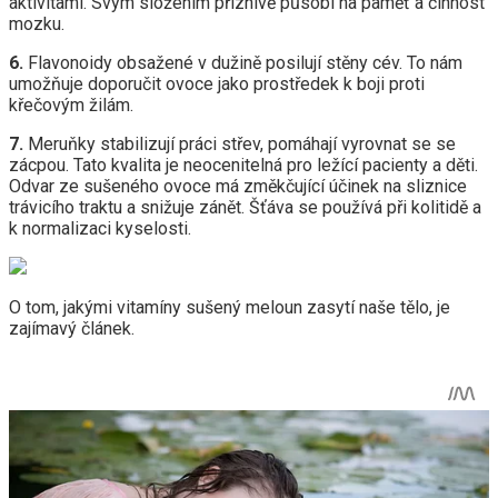
aktivitami. Svým složením příznivě působí na paměť a činnost
mozku.
6.
Flavonoidy obsažené v dužině posilují stěny cév. To nám
umožňuje doporučit ovoce jako prostředek k boji proti
křečovým žilám.
7.
Meruňky stabilizují práci střev, pomáhají vyrovnat se se
zácpou. Tato kvalita je neocenitelná pro ležící pacienty a děti.
Odvar ze sušeného ovoce má změkčující účinek na sliznice
trávicího traktu a snižuje zánět. Šťáva se používá při kolitidě a
k normalizaci kyselosti.
O tom, jakými vitamíny sušený meloun zasytí naše tělo, je
zajímavý článek.