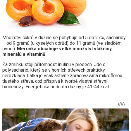
Množství cukrů v dužině se pohybuje od 5 do 27%, sacharidy
– od 9 gramů (u kyselých odrůd) do 11 gramů (ve sladkém
ovoci).
Meruňka obsahuje velké množství vlákniny,
minerálů a vitamínů.
Za zmínku stojí přítomnost inulinu v plodech. Jde o
polysacharid, který se v horních střevech prakticky
nerozkládá. Látka je však aktivně zpracovávána mikroflórou
tlustého střeva, což přispívá k tvorbě vlastní střevní
biocenózy. Energetická hodnota dužiny je 41-44 kcal.