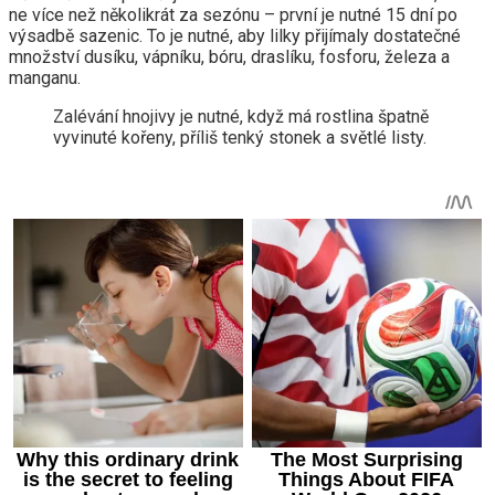
ne více než několikrát za sezónu – první je nutné 15 dní po
výsadbě sazenic. To je nutné, aby lilky přijímaly dostatečné
množství dusíku, vápníku, bóru, draslíku, fosforu, železa a
manganu.
Zalévání hnojivy je nutné, když má rostlina špatně
vyvinuté kořeny, příliš tenký stonek a světlé listy.