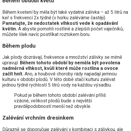
Během období květu
Během kvetení by měla být také vydatná zálivka – až 5 litrů na
keř s frekvencí 2x týdně (v horku zaléváme častěji).
Pamatujte, že nedostatek vlhkosti vede k opadávání
květin.
A abyste pomohli rostlině a zlepšili počet vaječníků,
můžete lilek navíc postříkat roztokem boru.
Během plodu
Jak plody dozrávají, frekvence a množství zálivky se mírně
upravují.
Během tohoto období by neměla být povolena
nadměrná vlhkost, kvůli které může rostlina a ovoce
začít hnít.
Ano, a houbové choroby rády napadají jemnou
kulturu v období plodů. V této době stačí kulturu zalévat
jednou týdně rychlostí 5 litrů vody na každou výsadbu.
Pokud je během tohoto období zalévání příliš
vzácné, velikost plodů bude s největší
pravděpodobností menší než obvykle.
Zalévání vrchním dresinkem
Důrazně se doporučuje zalévání v kombinaci s zálivkou, ale