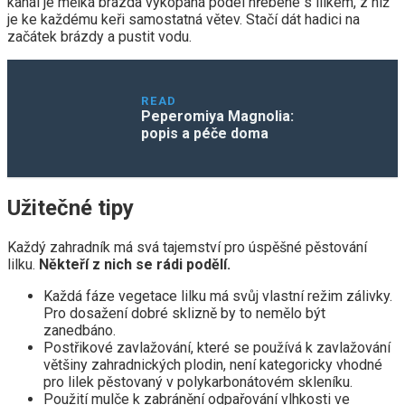
kanál je mělká brázda vykopaná podél hřebene s lilkem, z níž
je ke každému keři samostatná větev. Stačí dát hadici na
začátek brázdy a pustit vodu.
READ
Peperomiya Magnolia:
popis a péče doma
Užitečné tipy
Každý zahradník má svá tajemství pro úspěšné pěstování
lilku.
Někteří z nich se rádi podělí.
Každá fáze vegetace lilku má svůj vlastní režim zálivky.
Pro dosažení dobré sklizně by to nemělo být
zanedbáno.
Postřikové zavlažování, které se používá k zavlažování
většiny zahradnických plodin, není kategoricky vhodné
pro lilek pěstovaný v polykarbonátovém skleníku.
Použití mulče k zabránění odpařování vlhkosti ve