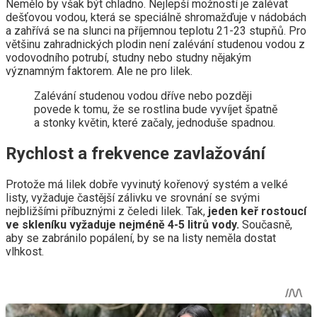
Nemělo by však být chladno. Nejlepší možností je zalévat
dešťovou vodou, která se speciálně shromažďuje v nádobách
a zahřívá se na slunci na příjemnou teplotu 21-23 stupňů. Pro
většinu zahradnických plodin není zalévání studenou vodou z
vodovodního potrubí, studny nebo studny nějakým
významným faktorem. Ale ne pro lilek.
Zalévání studenou vodou dříve nebo později
povede k tomu, že se rostlina bude vyvíjet špatně
a stonky květin, které začaly, jednoduše spadnou.
Rychlost a frekvence zavlažování
Protože má lilek dobře vyvinutý kořenový systém a velké
listy, vyžaduje častější zálivku ve srovnání se svými
nejbližšími příbuznými z čeledi lilek. Tak,
jeden keř rostoucí
ve skleníku vyžaduje nejméně 4-5 litrů vody.
Současně,
aby se zabránilo popálení, by se na listy neměla dostat
vlhkost.