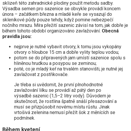
sklizeň této zahradnické plodiny použít metodu sadby.
Výsadba semen pro sazenice se obvykle provádí koncem
února – začátkem března a mladé keře se vysazují do
skleníkové půdy pouze tehdy, když pomine nebezpečí
nočního mrazu. Míra přežití sazenic závisí na tom, jak dobře je
během tohoto období organizováno zavlažování.
Obecná
pravidla jsou:
nejprve je nutné vybavit otvory, k tomu jsou vykopány
otvory o hloubce 15 cm a dobře vylity teplou vodou;
potom se do připravených jam umístí sazenice spolu s
hliněnou hrudkou a posypou se zeminou;
poté, co je mladý keř na trvalém stanovišti, je nutné jej
zavlažovat z postřikovače.
Je třeba si uvědomit, že první plnohodnotné
zavlažování lilku se provádí až pátý den po
výsadbě sazenic (1,5–2 litry vody). Důvodem je
skutečnost, že rostlina špatně snáší přesazování a
musí se přizpůsobit novému místu růstu. Jinak
vrtošivá zelenina nemusí přežít šok z měnících se
podmínek.
Během kvetení