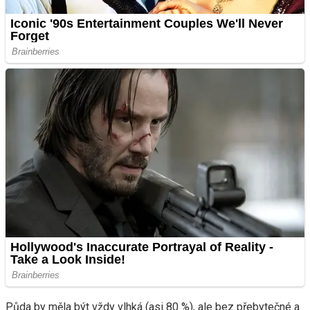
Půda by měla být vždy vlhká (asi 80 %), ale bez přebytečné a