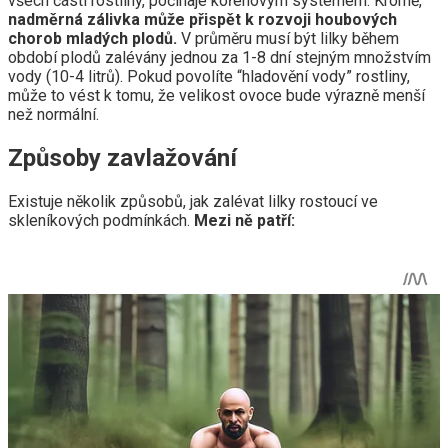
všech částí rostliny, počínaje kořenovým systémem. Kromě,
nadměrná zálivka může přispět k rozvoji houbových
chorob mladých plodů.
V průměru musí být lilky během
období plodů zalévány jednou za 1-8 dní stejným množstvím
vody (10-4 litrů). Pokud povolíte “hladovění vody” rostliny,
může to vést k tomu, že velikost ovoce bude výrazně menší
než normální.
Způsoby zavlažování
Existuje několik způsobů, jak zalévat lilky rostoucí ve
skleníkových podmínkách.
Mezi ně patří: