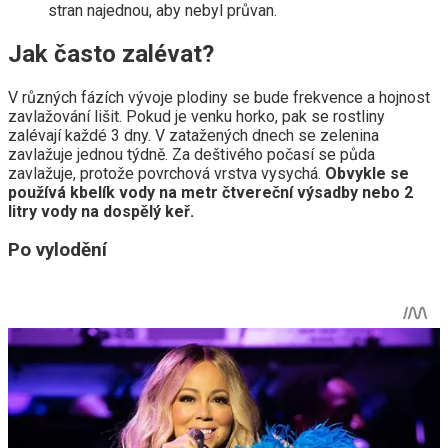
stran najednou, aby nebyl průvan.
Jak často zalévat?
V různých fázích vývoje plodiny se bude frekvence a hojnost
zavlažování lišit. Pokud je venku horko, pak se rostliny
zalévají každé 3 dny. V zatažených dnech se zelenina
zavlažuje jednou týdně. Za deštivého počasí se půda
zavlažuje, protože povrchová vrstva vysychá.
Obvykle se
používá kbelík vody na metr čtvereční výsadby nebo 2
litry vody na dospělý keř.
Po vylodění