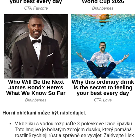
Horní oblékání může být následující.
V kbelíku s vodou rozpusťte 3 polévkové lžíce čpavku.
Toto hnojivo je bohatým zdrojem dusíku, který pomáhá
rostlině rychleji růst a správně se vyvíjet. Zalévejte lilek