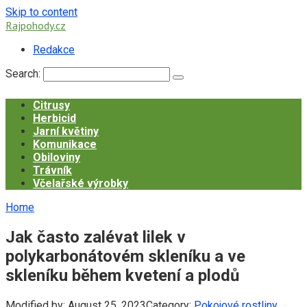
Skip to content
Rajpohody.cz
Redakce
Search:
Citrusy
Herbicid
Jarní květiny
Komunikace
Obiloviny
Trávník
Včelařské výrobky
Home
Jak často zalévat lilek v
polykarbonátovém skleníku a ve
skleníku během kvetení a plodů
Modified by:
August 25, 2023
Category:
Pokojové rostliny