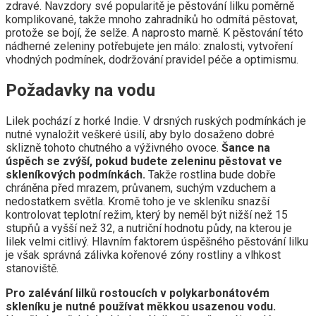
zdravé. Navzdory své popularitě je pěstování lilku poměrně
komplikované, takže mnoho zahradníků ho odmítá pěstovat,
protože se bojí, že selže. A naprosto marně. K pěstování této
nádherné zeleniny potřebujete jen málo: znalosti, vytvoření
vhodných podmínek, dodržování pravidel péče a optimismu.
Požadavky na vodu
Lilek pochází z horké Indie. V drsných ruských podmínkách je
nutné vynaložit veškeré úsilí, aby bylo dosaženo dobré
sklizně tohoto chutného a výživného ovoce.
Šance na
úspěch se zvýší, pokud budete zeleninu pěstovat ve
skleníkových podmínkách.
Takže rostlina bude dobře
chráněna před mrazem, průvanem, suchým vzduchem a
nedostatkem světla. Kromě toho je ve skleníku snazší
kontrolovat teplotní režim, který by neměl být nižší než 15
stupňů a vyšší než 32, a nutriční hodnotu půdy, na kterou je
lilek velmi citlivý. Hlavním faktorem úspěšného pěstování lilku
je však správná zálivka kořenové zóny rostliny a vlhkost
stanoviště.
Pro zalévání lilků rostoucích v polykarbonátovém
skleníku je nutné používat měkkou usazenou vodu.