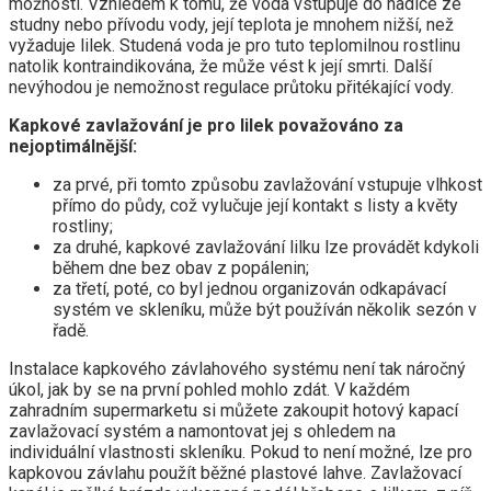
možností. Vzhledem k tomu, že voda vstupuje do hadice ze
studny nebo přívodu vody, její teplota je mnohem nižší, než
vyžaduje lilek. Studená voda je pro tuto teplomilnou rostlinu
natolik kontraindikována, že může vést k její smrti. Další
nevýhodou je nemožnost regulace průtoku přitékající vody.
Kapkové zavlažování je pro lilek považováno za
nejoptimálnější:
za prvé, při tomto způsobu zavlažování vstupuje vlhkost
přímo do půdy, což vylučuje její kontakt s listy a květy
rostliny;
za druhé, kapkové zavlažování lilku lze provádět kdykoli
během dne bez obav z popálenin;
za třetí, poté, co byl jednou organizován odkapávací
systém ve skleníku, může být používán několik sezón v
řadě.
Instalace kapkového závlahového systému není tak náročný
úkol, jak by se na první pohled mohlo zdát. V každém
zahradním supermarketu si můžete zakoupit hotový kapací
zavlažovací systém a namontovat jej s ohledem na
individuální vlastnosti skleníku. Pokud to není možné, lze pro
kapkovou závlahu použít běžné plastové lahve. Zavlažovací