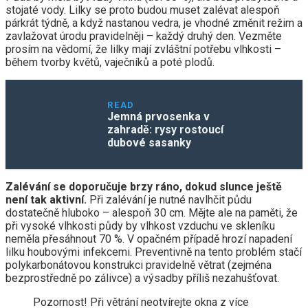
stojaté vody. Lilky se proto budou muset zalévat alespoň
párkrát týdně, a když nastanou vedra, je vhodné změnit režim a
zavlažovat úrodu pravidelněji – každý druhý den. Vezměte
prosím na vědomí, že lilky mají zvláštní potřebu vlhkosti –
během tvorby květů, vaječníků a poté plodů.
READ
Jemná prvosenka v
zahradě: rysy rostoucí
dubové sasanky
Zalévání se doporučuje brzy ráno, dokud slunce ještě
není tak aktivní.
Při zalévání je nutné navlhčit půdu
dostatečně hluboko – alespoň 30 cm. Mějte ale na paměti, že
při vysoké vlhkosti půdy by vlhkost vzduchu ve skleníku
neměla přesáhnout 70 %. V opačném případě hrozí napadení
lilku houbovými infekcemi. Preventivně na tento problém stačí
polykarbonátovou konstrukci pravidelně větrat (zejména
bezprostředně po zálivce) a výsadby příliš nezahušťovat.
Pozornost! Při větrání neotvírejte okna z více