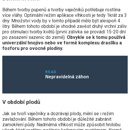
Během tvorby pupenů a tvorby vaječníků potřebuje rostlina
více vláhy. Optimální režim aplikace vlhkosti je tedy 1krát za 3
dny. Množství vody by v tomto případě mělo být alespoň 4
litry. Během tohoto období je vhodné zavést druhý vrchní záliv
pro stimulaci tvorby květů (první zálivka se provádí 15-20 dní
po zasazení sazenic do země).
Obvykle se k tomu používá
univerzální hnojivo nebo ve formě komplexu draslíku a
fosforu pro ovocné plodiny.
READ
Nepravidelná záhon
V období plodů
Jak se tvoří vaječníky a dozrávají plody, mění se i režim
zavlažování. Během tohoto období je důležité zabránit
zamokření půdy. Nadměrná vlhkost může způsobit hnilobu