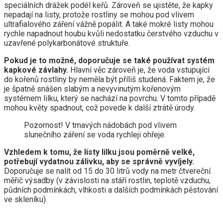
speciálních drážek podél keřů. Zároveň se ujistěte, že kapky
nepadají na listy, protože rostliny se mohou pod vlivem
ultrafialového záření vážně popálit. A také mokré listy mohou
rychle napadnout houbu kvůli nedostatku čerstvého vzduchu v
uzavřené polykarbonátové struktuře.
Pokud je to možné, doporučuje se také používat systém
kapkové závlahy.
Hlavní věc zároveň je, že voda vstupující
do kořenů rostliny by neměla být příliš studená. Faktem je, že
je špatně snášen slabým a nevyvinutým kořenovým
systémem lilku, který se nachází na povrchu. V tomto případě
mohou květy spadnout, což povede k další ztrátě úrody.
Pozornost! V tmavých nádobách pod vlivem
slunečního záření se voda rychleji ohřeje.
Vzhledem k tomu, že listy lilku jsou poměrně velké,
potřebují vydatnou zálivku, aby se správně vyvíjely.
Doporučuje se nalít od 15 do 30 litrů vody na metr čtvereční.
měřič výsadby (v závislosti na stáří rostlin, teplotě vzduchu,
půdních podmínkách, vlhkosti a dalších podmínkách pěstování
ve skleníku).