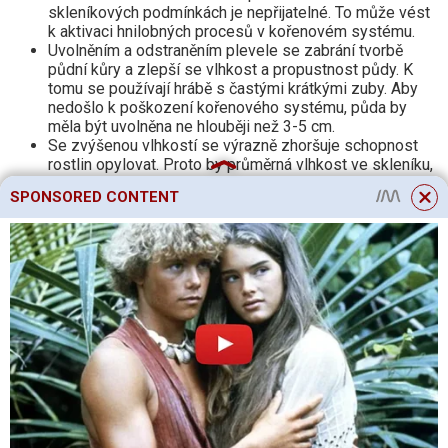
skleníkových podmínkách je nepřijatelné. To může vést
k aktivaci hnilobných procesů v kořenovém systému.
Uvolněním a odstraněním plevele se zabrání tvorbě
půdní kůry a zlepší se vlhkost a propustnost půdy. K
tomu se používají hrábě s častými krátkými zuby. Aby
nedošlo k poškození kořenového systému, půda by
měla být uvolněna ne hlouběji než 3-5 cm.
Se zvýšenou vlhkostí se výrazně zhoršuje schopnost
rostlin opylovat. Proto by průměrná vlhkost ve skleníku,
kde lilek roste, neměla překročit 60 %. Pokud je vlhkost
SPONSORED CONTENT
stále vyšší, pak je nutné zajistit pravidelné větrání
skleníku.
Nedostatek světla v kombinaci s podmáčenou půdou
může způsobit, že rostlina shodí listy a květy. Pokud je
tedy zataženo, je třeba zálivku omezit.
Aby se zabránilo útoku škodlivého hmyzu, lilek by neměl
být usazen ve skleníku, kde se plánuje pěstování rajčat
a paprik.
Pěstování lilku není snadné, ale docela vzrušující. Nejvyšší
odměnou po veškeré námaze bude tmavě modré nebo fialové
ovoce s vynikajícími chuťovými vlastnostmi a nepopiratelnými
zdravotními přínosy.