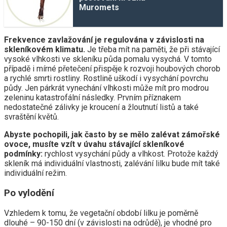
Muromets
Frekvence zavlažování je regulována v závislosti na
skleníkovém klimatu.
Je třeba mít na paměti, že při stávající
vysoké vlhkosti ve skleníku půda pomalu vysychá. V tomto
případě i mírné přetečení přispěje k rozvoji houbových chorob
a rychlé smrti rostliny. Rostlině uškodí i vysychání povrchu
půdy. Jen párkrát vynechání vlhkosti může mít pro modrou
zeleninu katastrofální následky. Prvním příznakem
nedostatečné zálivky je kroucení a žloutnutí listů a také
svraštění květů.
Abyste pochopili, jak často by se mělo zalévat zámořské
ovoce, musíte vzít v úvahu stávající skleníkové
podmínky:
rychlost vysychání půdy a vlhkost. Protože každý
skleník má individuální vlastnosti, zalévání lilku bude mít také
individuální režim.
Po vylodění
Vzhledem k tomu, že vegetační období lilku je poměrně
dlouhé – 90-150 dní (v závislosti na odrůdě), je vhodné pro