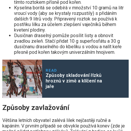
tímto roztokem přísně pod kořen.
Kyselina boritá se odebírá v množství 10 gramů na litr
vroucí vody (aby se krystaly rozpustily) s přidáním
dalších 9 litrů vody. Připravený roztok se používá k
postřiku lilku za účelem zlepšení vaječníků během
kvetení plodiny.
Dusičnan draselný pomůže posílit listy a obnovit
zvadlou zeleň. Stačí přidat 10 g superfosfátu a 30 g
dusičnanu draselného do kbelíku s vodou a nalít keře
přesně pod kořen takovým univerzálním hnojivem.
READ
Způsoby skladování řízků
hroznů v zimě a klíčení na
jaře
Způsoby zavlažování
Většina letních obyvatel zalévá lilek nejčastěji ručně a
kapáním. V prvním případě se obvykle používá konev (zde je