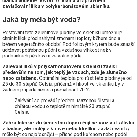
článku budeme hovořit o nuancích správného
zavlažování lilku v polykarbonátovém skleníku.
Jaká by měla být voda?
Pěstování této zeleninové plodiny ve skleníku umožňuje
chránit lilek před náhlými změnami teploty během dne a
během vegetačního období. Pod fóliovým krytem bude snazší
udržovat potřebnou půdní a vzdušnou vlhkost než v
podmínkách pěstování ve volné půdě.
Zalévání lilků v polykarbonátovém skleníku závisí
především na tom, jak teplý je vzduch, zda je slunečno
nebo zataženo.
Optimální teplota pro růst této plodiny je od
25 do 30 stupňů Celsia, přičemž vlhkost ve skleníku by v
žádném případě neměla přesáhnout 70 %.
Zalévání se provádí předem usazenou čistou a
ohřátou vodou o teplotě minimálně 23 stupňů
Celsia.
Zahradníci se zkušenostmi doporučují nepoužívat zálivku
z hadice, ale raději z konve nebo kbelíku.
Zavlažování by
mělo být co nejpřesnější – přísně pod kořenem nebo podél