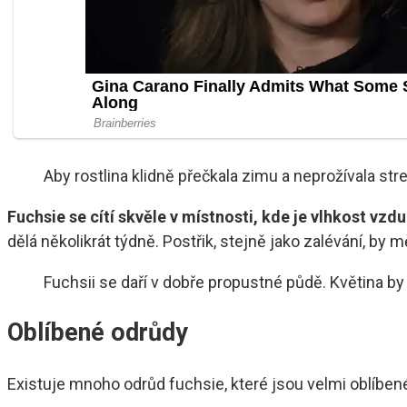
Aby rostlina klidně přečkala zimu a neprožívala str
Fuchsie se cítí skvěle v místnosti, kde je vlhkost vz
dělá několikrát týdně. Postřik, stejně jako zalévání, by 
Fuchsii se daří v dobře propustné půdě. Květina 
Oblíbené odrůdy
Existuje mnoho odrůd fuchsie, které jsou velmi oblíben