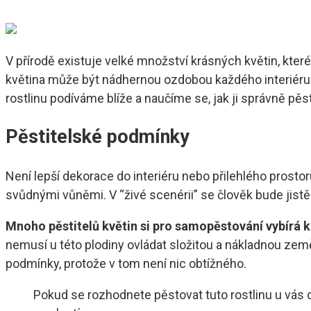
V přírodě existuje velké množství krásných květin, kter
květina může být nádhernou ozdobou každého interiéru. 
rostlinu podíváme blíže a naučíme se, jak ji správně pěs
Pěstitelské podmínky
Není lepší dekorace do interiéru nebo přilehlého prost
svůdnými vůněmi. V “živé scenérii” se člověk bude jistě 
Mnoho pěstitelů květin si pro samopěstování vybírá k
nemusí u této plodiny ovládat složitou a nákladnou ze
podmínky, protože v tom není nic obtížného.
Pokud se rozhodnete pěstovat tuto rostlinu u vás 