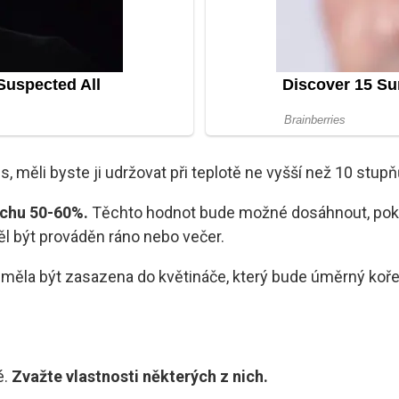
es, měli byste ji udržovat při teplotě ne vyšší než 10 st
duchu 50-60%.
Těchto hodnot bude možné dosáhnout, pokud 
měl být prováděn ráno nebo večer.
by měla být zasazena do květináče, který bude úměrný ko
é.
Zvažte vlastnosti některých z nich.