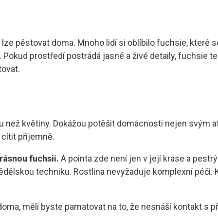
é lze pěstovat doma. Mnoho lidí si oblíbilo fuchsie, kter
Pokud prostředí postrádá jasné a živé detaily, fuchsie t
tovat.
oru než květiny. Dokážou potěšit domácnosti nejen svým a
cítit příjemně.
rásnou fuchsii.
A pointa zde není jen v její kráse a pestr
mědělskou techniku. Rostlina nevyžaduje komplexní péči.
doma, měli byste pamatovat na to, že nesnáší kontakt s 