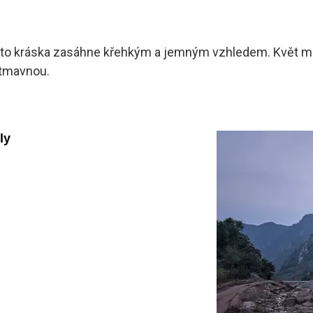
ví, tato kráska zasáhne křehkým a jemným vzhledem. Květ 
ě tmavnou.