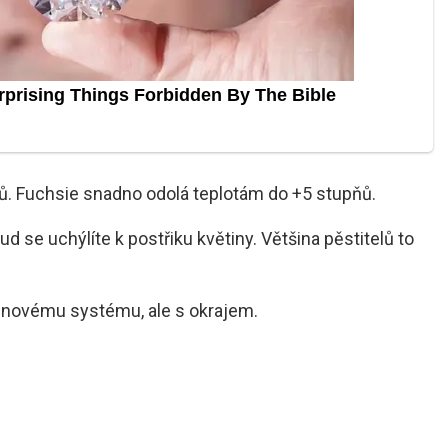
upňů. Fuchsie snadno odolá teplotám do +5 stupňů.
se uchýlíte k postřiku květiny. Většina pěstitelů to
řenovému systému, ale s okrajem.