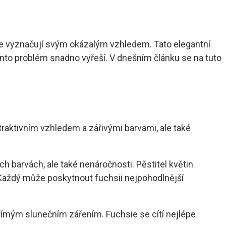
é se vyznačují svým okázalým vzhledem. Tato elegantní
ento problém snadno vyřeší. V dnešním článku se na tuto
traktivním vzhledem a zářivými barvami, ale také
ých barvách, ale také nenáročnosti. Pěstitel květin
 Každý může poskytnout fuchsii nejpohodlnější
přímým slunečním zářením. Fuchsie se cítí nejlépe