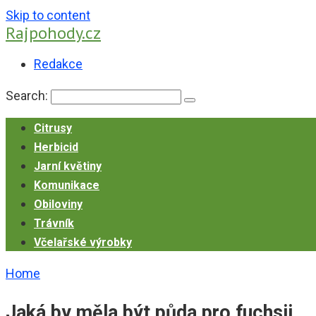
Skip to content
Rajpohody.cz
Redakce
Search:
Citrusy
Herbicid
Jarní květiny
Komunikace
Obiloviny
Trávník
Včelařské výrobky
Home
Jaká by měla být půda pro fuchsii