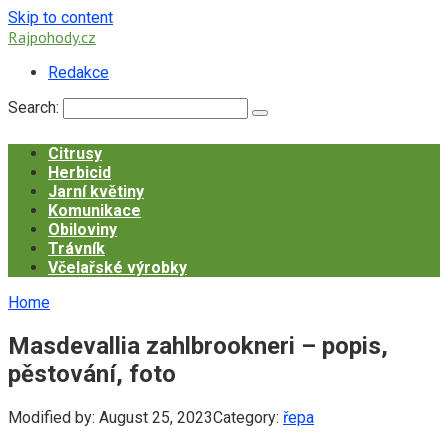
Skip to content
Rajpohody.cz
Redakce
Search:
Citrusy
Herbicid
Jarní květiny
Komunikace
Obiloviny
Trávník
Včelařské výrobky
Home
Masdevallia zahlbrookneri – popis,
pěstování, foto
Modified by:
August 25, 2023
Category:
řepa