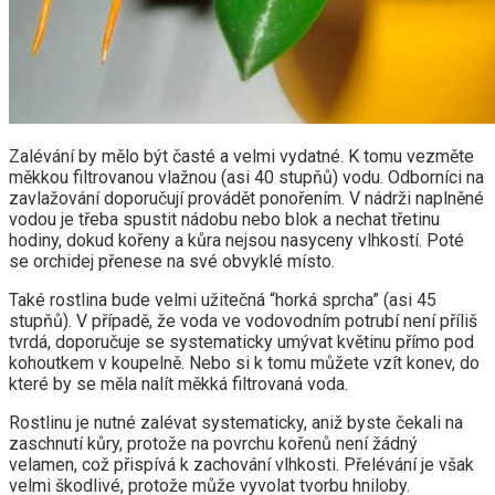
Zalévání by mělo být časté a velmi vydatné. K tomu vezměte
měkkou filtrovanou vlažnou (asi 40 stupňů) vodu. Odborníci na
zavlažování doporučují provádět ponořením. V nádrži naplněné
vodou je třeba spustit nádobu nebo blok a nechat třetinu
hodiny, dokud kořeny a kůra nejsou nasyceny vlhkostí. Poté
se orchidej přenese na své obvyklé místo.
Také rostlina bude velmi užitečná “horká sprcha” (asi 45
stupňů). V případě, že voda ve vodovodním potrubí není příliš
tvrdá, doporučuje se systematicky umývat květinu přímo pod
kohoutkem v koupelně. Nebo si k tomu můžete vzít konev, do
které by se měla nalít měkká filtrovaná voda.
Rostlinu je nutné zalévat systematicky, aniž byste čekali na
zaschnutí kůry, protože na povrchu kořenů není žádný
velamen, což přispívá k zachování vlhkosti. Přelévání je však
velmi škodlivé, protože může vyvolat tvorbu hniloby.