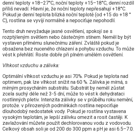
denní teploty +18–27°C, noční teploty +15–18°C, denní rozdíl
příliš nevadí. Hlavní je, že noční teploty nepřesahují +18°C.
Pokud je denní teplota blízká noční teplotě (od +15 do +18 °
C), rostlina se vyvíjí normálně a nepociťuje nepohodlí.
Tento druh nevyžaduje jasné osvětlení, spokojí se s
rozptýleným světlem nebo částečným stínem. Neměl by být
vystaven přímému slunečnímu záření. Zvláště pokud je
obsažena bez nuceného chlazení a pohybu vzduchu. To může
vést k přehřátí. Roste dobře při plném umělém osvětlení.
Vlhkost vzduchu a zálivka:
Optimální vlhkost vzduchu je asi 70%. Pokud je teplota nad
optimem, pak lze vlhkost snížit na 60 %. Zálivka je mírná, s
mírným prosycháním substrátu. Substrát by neměl zůstat
zcela suchý déle než 3-5 dní, může to vést k dehydrataci
rostlinných pletiv. Intenzita zálivky se v průběhu roku nemění,
protože. v přirozených podmínkách rostlina nepociťuje
dlouhodobý nedostatek vody. Pokud je rostlina vystavena
vysokým teplotám, je lepší zálivku omezit a rosit častěji. K
zavlažování můžete použít dechlorovanou vodu z vodovodu.
Celkový obsah soli je od 200 do 300 ppm a pH je asi 6.5–7.0.