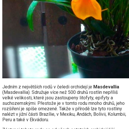
Jedním z největších rodů v čeledi orchidejí je
Masdevallia
(Masdevallia). Sdružuje více než 500 druhů rostlin nepříliš
velké velikosti, které jsou zastoupeny litofyty, epifyty a
suchozemskými. Přestože je v tomto rodu mnoho druhů, jeho
rozšíření je spíše omezené. Takže v přírodě lze tyto rostliny
nalézt v jižní části Brazílie, v Mexiku, Andách, Bolívii, Kolumbii,
Peru a také v Ekvádoru.