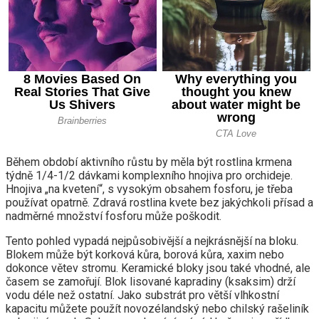
Během období aktivního růstu by měla být rostlina krmena
týdně 1/4-1/2 dávkami komplexního hnojiva pro orchideje.
Hnojiva „na kvetení“, s vysokým obsahem fosforu, je třeba
používat opatrně. Zdravá rostlina kvete bez jakýchkoli přísad a
nadměrné množství fosforu může poškodit.
Tento pohled vypadá nejpůsobivější a nejkrásnější na bloku.
Blokem může být korková kůra, borová kůra, xaxim nebo
dokonce větev stromu. Keramické bloky jsou také vhodné, ale
časem se zamořují. Blok lisované kapradiny (ksaksim) drží
vodu déle než ostatní. Jako substrát pro větší vlhkostní
kapacitu můžete použít novozélandský nebo chilský rašeliník