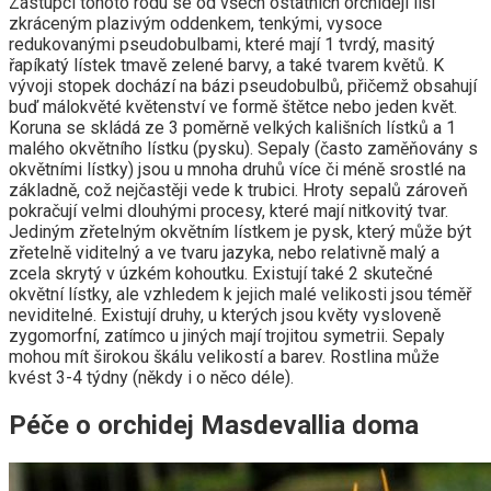
Zástupci tohoto rodu se od všech ostatních orchidejí liší
zkráceným plazivým oddenkem, tenkými, vysoce
redukovanými pseudobulbami, které mají 1 tvrdý, masitý
řapíkatý lístek tmavě zelené barvy, a také tvarem květů. K
vývoji stopek dochází na bázi pseudobulbů, přičemž obsahují
buď málokvěté květenství ve formě štětce nebo jeden květ.
Koruna se skládá ze 3 poměrně velkých kališních lístků a 1
malého okvětního lístku (pysku). Sepaly (často zaměňovány s
okvětními lístky) jsou u mnoha druhů více či méně srostlé na
základně, což nejčastěji vede k trubici. Hroty sepalů zároveň
pokračují velmi dlouhými procesy, které mají nitkovitý tvar.
Jediným zřetelným okvětním lístkem je pysk, který může být
zřetelně viditelný a ve tvaru jazyka, nebo relativně malý a
zcela skrytý v úzkém kohoutku. Existují také 2 skutečné
okvětní lístky, ale vzhledem k jejich malé velikosti jsou téměř
neviditelné. Existují druhy, u kterých jsou květy vysloveně
zygomorfní, zatímco u jiných mají trojitou symetrii. Sepaly
mohou mít širokou škálu velikostí a barev. Rostlina může
kvést 3-4 týdny (někdy i o něco déle).
Péče o orchidej Masdevallia doma