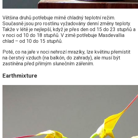
Většina druhů potřebuje mírně chladný teplotní režim.
Současně jsou pro rostlinu vyžadovány denní změny teploty.
Takže v létě je nejlepší, když je přes den od 15 do 23 stupňů a
v noci od 10 do 18 stupňů. V zimě potřebuje Masdevallia
chlad – od 10 do 15 stupňů.
Poté, co na jaře v noci nehrozí mrazíky, lze květinu přemístit
na čerstvý vzduch (na balkón, do zahrady), ale musí být
zastíněna před přímým slunečním zářením.
Earthmixture