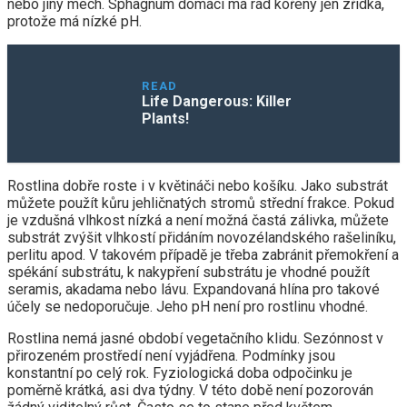
nebo jiný mech. Sphagnum domácí má rád kořeny jen zřídka,
protože má nízké pH.
READ
Life Dangerous: Killer
Plants!
Rostlina dobře roste i v květináči nebo košíku. Jako substrát
můžete použít kůru jehličnatých stromů střední frakce. Pokud
je vzdušná vlhkost nízká a není možná častá zálivka, můžete
substrát zvýšit vlhkostí přidáním novozélandského rašeliníku,
perlitu apod. V takovém případě je třeba zabránit přemokření a
spékání substrátu, k nakypření substrátu je vhodné použít
seramis, akadama nebo lávu. Expandovaná hlína pro takové
účely se nedoporučuje. Jeho pH není pro rostlinu vhodné.
Rostlina nemá jasné období vegetačního klidu. Sezónnost v
přirozeném prostředí není vyjádřena. Podmínky jsou
konstantní po celý rok. Fyziologická doba odpočinku je
poměrně krátká, asi dva týdny. V této době není pozorován