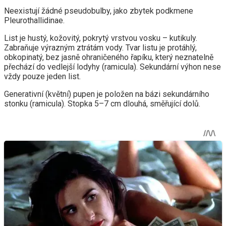
Neexistují žádné pseudobulby, jako zbytek podkmene
Pleurothallidinae.
List je hustý, kožovitý, pokrytý vrstvou vosku – kutikuly.
Zabraňuje výrazným ztrátám vody. Tvar listu je protáhlý,
obkopinatý, bez jasně ohraničeného řapíku, který neznatelně
přechází do vedlejší lodyhy (ramicula). Sekundární výhon nese
vždy pouze jeden list.
Generativní (květní) pupen je položen na bázi sekundárního
stonku (ramicula). Stopka 5–7 cm dlouhá, směřující dolů.