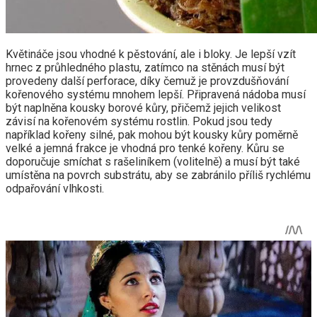
Květináče jsou vhodné k pěstování, ale i bloky. Je lepší vzít
hrnec z průhledného plastu, zatímco na stěnách musí být
provedeny další perforace, díky čemuž je provzdušňování
kořenového systému mnohem lepší. Připravená nádoba musí
být naplněna kousky borové kůry, přičemž jejich velikost
závisí na kořenovém systému rostlin. Pokud jsou tedy
například kořeny silné, pak mohou být kousky kůry poměrně
velké a jemná frakce je vhodná pro tenké kořeny. Kůru se
doporučuje smíchat s rašeliníkem (volitelně) a musí být také
umístěna na povrch substrátu, aby se zabránilo příliš rychlému
odpařování vlhkosti.