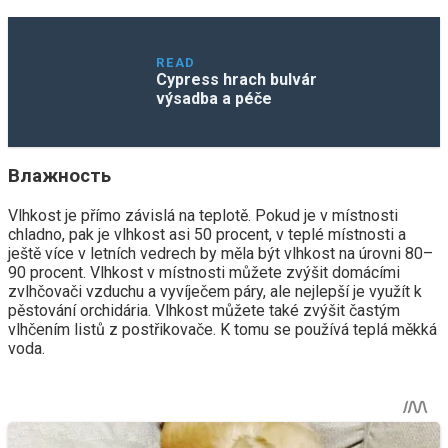
READ
Cypress hrach bulvár
výsadba a péče
Влажность
Vlhkost je přímo závislá na teplotě. Pokud je v místnosti
chladno, pak je vlhkost asi 50 procent, v teplé místnosti a
ještě více v letních vedrech by měla být vlhkost na úrovni 80–
90 procent. Vlhkost v místnosti můžete zvýšit domácími
zvlhčovači vzduchu a vyvíječem páry, ale nejlepší je využít k
pěstování orchidária. Vlhkost můžete také zvýšit častým
vlhčením listů z postřikovače. K tomu se používá teplá měkká
voda.