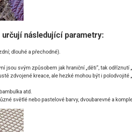
určují následující parametry:
zdní; dlouhé a přechodné).
í jsou svým způsobem jak hraniční „děti“, tak odříznutí „o
tě zdvojené kreace, ale hezké mohou být i polodvojité 
, bambulka atd.
 různé světlé nebo pastelové barvy, dvoubarevné a komplex