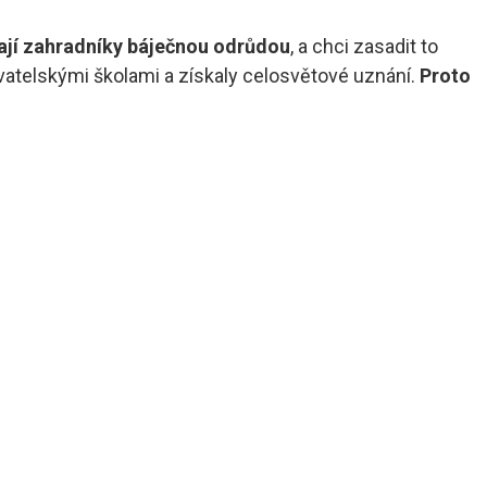
kají zahradníky báječnou odrůdou
, a chci zasadit to
vatelskými školami a získaly celosvětové uznání.
Proto