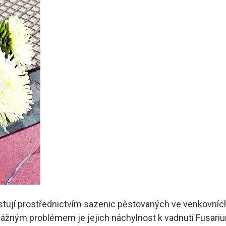
ěstují prostřednictvím sazenic pěstovaných ve venkovních
vážným problémem je jejich náchylnost k vadnutí Fusariu