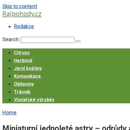
Skip to content
Rajpohody.cz
Redakce
Search:
Citrusy
Herbicid
Jarní květiny
Komunikace
Obiloviny
Trávník
Včelařské výrobky
Home
Miniaturní jednoleté astry – odrůdy 