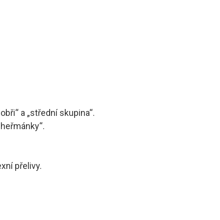
bři“ a „střední skupina“.
„heřmánky“.
ní přelivy.