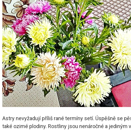
Astry nevyžadují příliš rané termíny setí. Úspěšně se p
také ozimé plodiny. Rostliny jsou nenáročné a jediným 