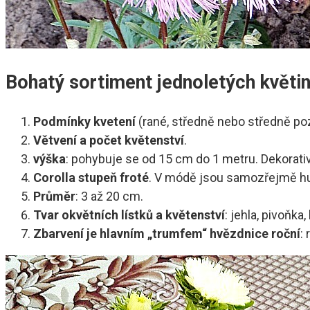
Bohatý sortiment jednoletých květin 
Podmínky kvetení
(rané, středně nebo středně po
Větvení a počet květenství
.
výška
: pohybuje se od 15 cm do 1 metru. Dekorativn
Corolla stupeň froté
. V módě jsou samozřejmě hus
Průměr
: 3 až 20 cm.
Tvar okvětních lístků a květenství
: jehla, pivoňka
Zbarvení je hlavním „trumfem“ hvězdnice roční
: