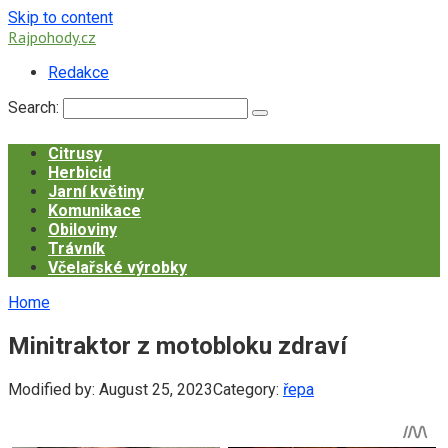
Skip to content
Rajpohody.cz
Redakce
Search:
Citrusy
Herbicid
Jarní květiny
Komunikace
Obiloviny
Trávník
Včelařské výrobky
Home
Minitraktor z motobloku zdraví
Modified by:
August 25, 2023
Category:
řepa