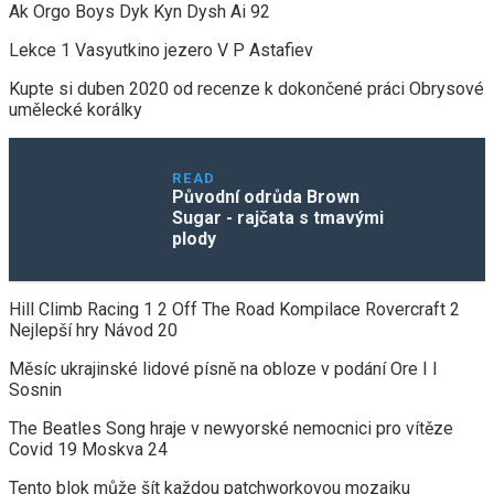
Ak Orgo Boys Dyk Kyn Dysh Ai 92
Lekce 1 Vasyutkino jezero V P Astafiev
Kupte si duben 2020 od recenze k dokončené práci Obrysové
umělecké korálky
READ
Původní odrůda Brown
Sugar - rajčata s tmavými
plody
Hill Climb Racing 1 2 Off The Road Kompilace Rovercraft 2
Nejlepší hry Návod 20
Měsíc ukrajinské lidové písně na obloze v podání Ore I I
Sosnin
The Beatles Song hraje v newyorské nemocnici pro vítěze
Covid 19 Moskva 24
Tento blok může šít každou patchworkovou mozaiku