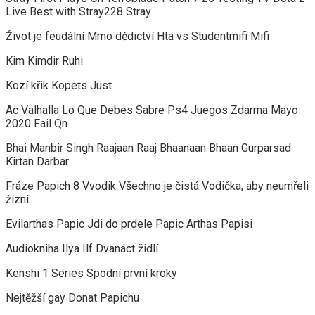
Live Best with Stray228 Stray
Život je feudální Mmo dědictví Hta vs Studentmifi Mifi
Kim Kimdir Ruhi
Kozí křik Kopets Just
Ac Valhalla Lo Que Debes Sabre Ps4 Juegos Zdarma Mayo
2020 Fail Qn
Bhai Manbir Singh Raajaan Raaj Bhaanaan Bhaan Gurparsad
Kirtan Darbar
Fráze Papich 8 Vvodik Všechno je čistá Vodička, aby neumřeli
žízní
Evilarthas Papic Jdi do prdele Papic Arthas Papisi
Audiokniha Ilya Ilf Dvanáct židlí
Kenshi 1 Series Spodní první kroky
Nejtěžší gay Donat Papichu