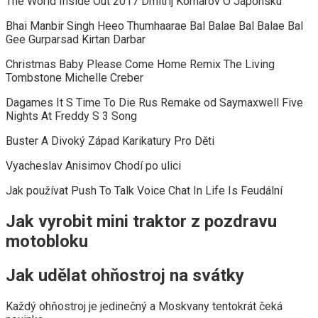
The World Inside Out 2017 Dmitrij Komarov O Japonsku
Bhai Manbir Singh Heeo Thumhaarae Bal Balae Bal Balae Bal
Gee Gurparsad Kirtan Darbar
Christmas Baby Please Come Home Remix The Living
Tombstone Michelle Creber
Dagames It S Time To Die Rus Remake od Saymaxwell Five
Nights At Freddy S 3 Song
Buster A Divoký Západ Karikatury Pro Děti
Vyacheslav Anisimov Chodí po ulici
Jak používat Push To Talk Voice Chat In Life Is Feudální
Jak vyrobit mini traktor z pozdravu
motobloku
Jak udělat ohňostroj na svátky
Každý ohňostroj je jedinečný a Moskvany tentokrát čeká