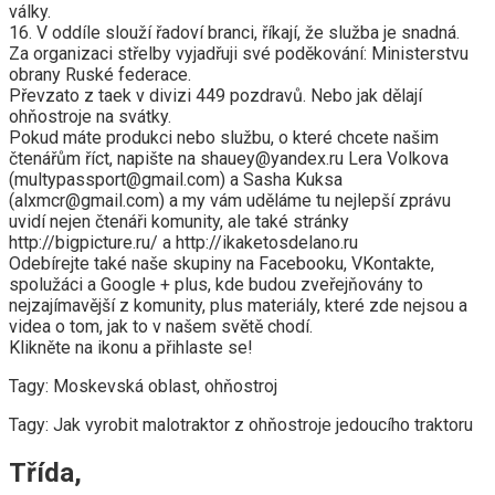
války.
16. V oddíle slouží řadoví branci, říkají, že služba je snadná.
Za organizaci střelby vyjadřuji své poděkování: Ministerstvu
obrany Ruské federace.
Převzato z taek v divizi 449 pozdravů. Nebo jak dělají
ohňostroje na svátky.
Pokud máte produkci nebo službu, o které chcete našim
čtenářům říct, napište na shauey@yandex.ru Lera Volkova
(multypassport@gmail.com) a Sasha Kuksa
(alxmcr@gmail.com) a my vám uděláme tu nejlepší zprávu
uvidí nejen čtenáři komunity, ale také stránky
http://bigpicture.ru/ a http://ikaketosdelano.ru
Odebírejte také naše skupiny na Facebooku, VKontakte,
spolužáci a Google + plus, kde budou zveřejňovány to
nejzajímavější z komunity, plus materiály, které zde nejsou a
videa o tom, jak to v našem světě chodí.
Klikněte na ikonu a přihlaste se!
Tagy: Moskevská oblast, ohňostroj
Tagy: Jak vyrobit malotraktor z ohňostroje jedoucího traktoru
Třída,