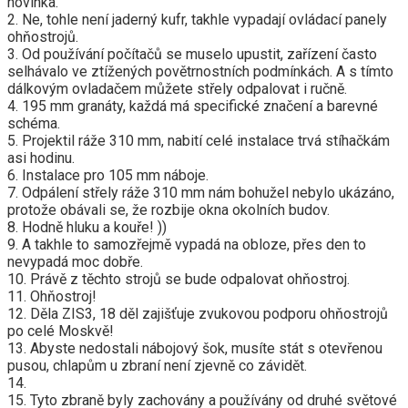
novinka.
2. Ne, tohle není jaderný kufr, takhle vypadají ovládací panely
ohňostrojů.
3. Od používání počítačů se muselo upustit, zařízení často
selhávalo ve ztížených povětrnostních podmínkách. A s tímto
dálkovým ovladačem můžete střely odpalovat i ručně.
4. 195 mm granáty, každá má specifické značení a barevné
schéma.
5. Projektil ráže 310 mm, nabití celé instalace trvá stíhačkám
asi hodinu.
6. Instalace pro 105 mm náboje.
7. Odpálení střely ráže 310 mm nám bohužel nebylo ukázáno,
protože obávali se, že rozbije okna okolních budov.
8. Hodně hluku a kouře! ))
9. A takhle to samozřejmě vypadá na obloze, přes den to
nevypadá moc dobře.
10. Právě z těchto strojů se bude odpalovat ohňostroj.
11. Ohňostroj!
12. Děla ZIS3, 18 děl zajišťuje zvukovou podporu ohňostrojů
po celé Moskvě!
13. Abyste nedostali nábojový šok, musíte stát s otevřenou
pusou, chlapům u zbraní není zjevně co závidět.
14.
15. Tyto zbraně byly zachovány a používány od druhé světové