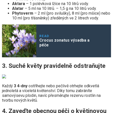
Aktara
– 1 polévková lžíce na 10 litrů vody.
Alatar
– 5 ml na 10 litrů. – 1,5 g na 10 litrů vody.
Phytoverm
– 2 ml (pro svilušky), 8 ml (pro mšice) nebo
10 ml (pro třásněnky) zředěných ve 2 litrech vody.
READ
Crocus zonatus výsadba a
péče
3. Suché květy pravidelně odstraňujte
Každý
3 4-dny
ostříhejte nebo pečlivě otrhejte odkvetlá
jednoletá a víceletá květenství. Díky tomu zabráníte
samovýsevu plodin, navíc přesměrujte rezervu rostlin na
tvorbu nových květů.
4. Zaveďte obecnou péči o květinovou