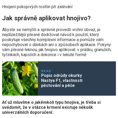
Hnojení pokojových rostlin při zalévání
Jak správně aplikovat hnojivo?
Abyste se nemýlili a správně provedli vrchní obvaz, je
nejdůležitější přesně dodržovat návod k použití, který
poskytuje všechny komplexní informace a pomůže vám
nepochybovat o dávkách ani o způsobech aplikace. Pokyny
vám přesně řeknou, jak hnojivo aplikovat: v prášku, granulích,
tyčinkách, kapslích a dokonce i v tekuté formě.
READ
Popis odrůdy okurky
Nastya F1, vlastnosti
pěstování a péče
Ať už mluvíme o jakémkoli typu hnojiva, je třeba si
uvědomit, že v otázce krmení existuje několik
univerzálních doporučení.
: