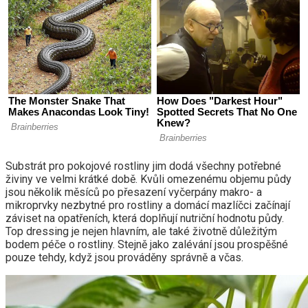
Substrát pro pokojové rostliny jim dodá všechny potřebné
živiny ve velmi krátké době. Kvůli omezenému objemu půdy
jsou několik měsíců po přesazení vyčerpány makro- a
mikroprvky nezbytné pro rostliny a domácí mazlíčci začínají
záviset na opatřeních, která doplňují nutriční hodnotu půdy.
Top dressing je nejen hlavním, ale také životně důležitým
bodem péče o rostliny. Stejně jako zalévání jsou prospěšné
pouze tehdy, když jsou prováděny správně a včas.