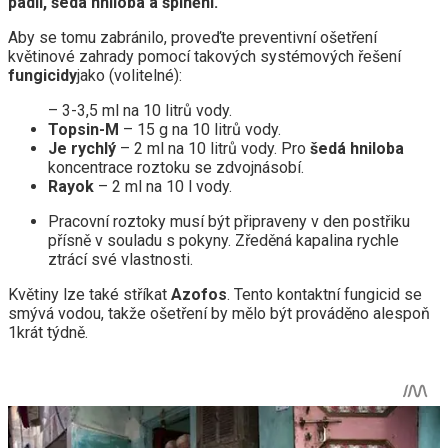
padlí
,
šedá hniloba
a špinění.
Aby se tomu zabránilo, proveďte preventivní ošetření
květinové zahrady pomocí takových systémových řešení
fungicidy
jako (volitelné):
– 3-3,5 ml na 10 litrů vody.
Topsin-M
– 15 g na 10 litrů vody.
Je rychlý
– 2 ml na 10 litrů vody. Pro
šedá hniloba
koncentrace roztoku se zdvojnásobí.
Rayok
– 2 ml na 10 l vody.
Pracovní roztoky musí být připraveny v den postřiku
přísně v souladu s pokyny. Zředěná kapalina rychle
ztrácí své vlastnosti.
Květiny lze také stříkat
Azofos
. Tento kontaktní fungicid se
smývá vodou, takže ošetření by mělo být prováděno alespoň
1krát týdně.