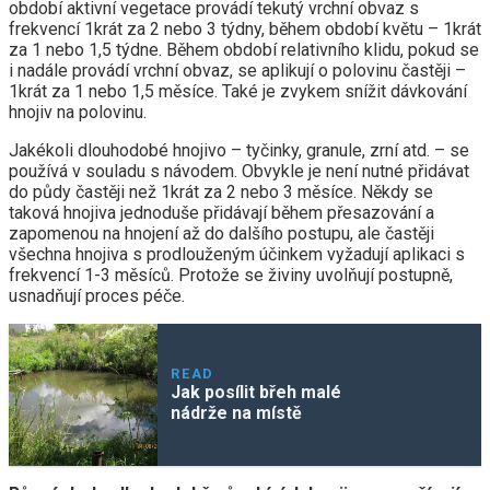
období aktivní vegetace provádí tekutý vrchní obvaz s
frekvencí 1krát za 2 nebo 3 týdny, během období květu – 1krát
za 1 nebo 1,5 týdne. Během období relativního klidu, pokud se
i nadále provádí vrchní obvaz, se aplikují o polovinu častěji –
1krát za 1 nebo 1,5 měsíce. Také je zvykem snížit dávkování
hnojiv na polovinu.
Jakékoli dlouhodobé hnojivo – tyčinky, granule, zrní atd. – se
používá v souladu s návodem. Obvykle je není nutné přidávat
do půdy častěji než 1krát za 2 nebo 3 měsíce. Někdy se
taková hnojiva jednoduše přidávají během přesazování a
zapomenou na hnojení až do dalšího postupu, ale častěji
všechna hnojiva s prodlouženým účinkem vyžadují aplikaci s
frekvencí 1-3 měsíců. Protože se živiny uvolňují postupně,
usnadňují proces péče.
READ
Jak posílit břeh malé
nádrže na místě