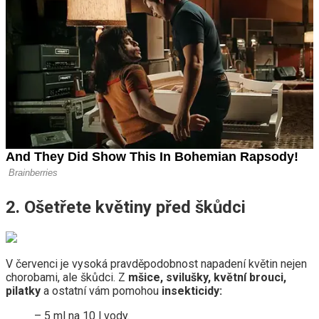
2. Ošetřete květiny před škůdci
V červenci je vysoká pravděpodobnost napadení květin nejen
chorobami, ale škůdci. Z
mšice, svilušky, květní brouci,
pilatky
a ostatní vám pomohou
insekticidy:
– 5 ml na 10 l vody.