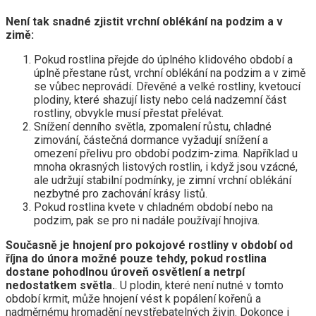
Není tak snadné zjistit vrchní oblékání na podzim a v
zimě:
Pokud rostlina přejde do úplného klidového období a
úplně přestane růst, vrchní oblékání na podzim a v zimě
se vůbec neprovádí. Dřevěné a velké rostliny, kvetoucí
plodiny, které shazují listy nebo celá nadzemní část
rostliny, obvykle musí přestat přelévat.
Snížení denního světla, zpomalení růstu, chladné
zimování, částečná dormance vyžadují snížení a
omezení přelivu pro období podzim-zima. Například u
mnoha okrasných listových rostlin, i když jsou vzácné,
ale udržují stabilní podmínky, je zimní vrchní oblékání
nezbytné pro zachování krásy listů.
Pokud rostlina kvete v chladném období nebo na
podzim, pak se pro ni nadále používají hnojiva.
Současně je hnojení pro pokojové rostliny v období od
října do února možné pouze tehdy, pokud rostlina
dostane pohodlnou úroveň osvětlení a netrpí
nedostatkem světla.
. U plodin, které není nutné v tomto
období krmit, může hnojení vést k popálení kořenů a
nadměrnému hromadění nevstřebatelných živin. Dokonce i