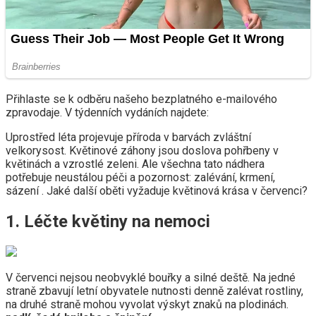
Přihlaste se k odběru našeho bezplatného e-mailového
zpravodaje. V týdenních vydáních najdete:
Uprostřed léta projevuje příroda v barvách zvláštní
velkorysost. Květinové záhony jsou doslova pohřbeny v
květinách a vzrostlé zeleni. Ale všechna tato nádhera
potřebuje neustálou péči a pozornost: zalévání, krmení,
sázení . Jaké další oběti vyžaduje květinová krása v červenci?
1. Léčte květiny na nemoci
V červenci nejsou neobvyklé bouřky a silné deště. Na jedné
straně zbavují letní obyvatele nutnosti denně zalévat rostliny,
na druhé straně mohou vyvolat výskyt znaků na plodinách.