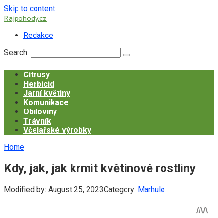
Skip to content
Rajpohody.cz
Redakce
Search:
Citrusy
Herbicid
Jarní květiny
Komunikace
Obiloviny
Trávník
Včelařské výrobky
Home
Kdy, jak, jak krmit květinové rostliny
Modified by:
August 25, 2023
Category:
Marhule