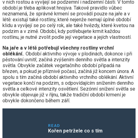
v nich rostou a vyvíjejí se podzemní i nadzemní části. V tomto
období je třeba aplikovat hnojiva. Takové pravidlo vůbec
neznamená, že správné krmení se provádí pouze na jaře a v
létě: existují také rostliny, které nejenže nemají úplné období
klidu a vyvíjejí se po celý rok, ale také hvězdy, které kvetou na
podzim a v zimě. Období, kdy potřebujete krmit každou
rostlinu, je nutné zvolit podle její vegetace a jejích vlastností.
Na jaře a v létě potřebují všechny rostliny vrchní
oblékání.
. Období aktivního vývoje v plodinách, dokonce i při
pěstování uvnitř, začíná zvýšením denního světla a intenzity
světla. Obvykle začátek vegetačního období připadá na
březen, a pokud je příznivé počasí, začíná již koncem února. A
spolu s tím začíná období aktivního vrchního oblékání. Aktivní
vegetace končí na podzim, s odpovídajícím snížením denního
světla a celkové intenzity osvětlení. Sezónní snížení světla se
obvykle objevuje již v říjnu, takže tradiční období krmení je
obvykle dokončeno během září.
READ
Kořen petržele co s tím