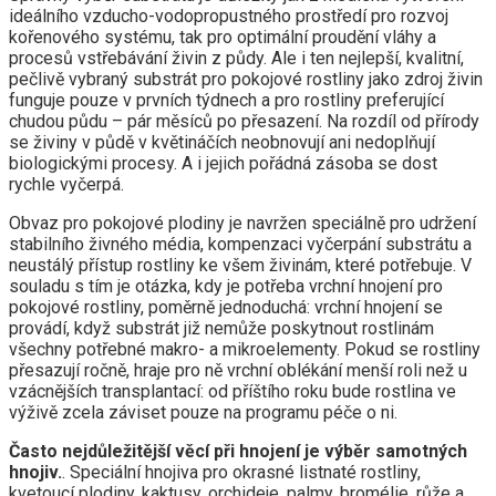
ideálního vzducho-vodopropustného prostředí pro rozvoj
kořenového systému, tak pro optimální proudění vláhy a
procesů vstřebávání živin z půdy. Ale i ten nejlepší, kvalitní,
pečlivě vybraný substrát pro pokojové rostliny jako zdroj živin
funguje pouze v prvních týdnech a pro rostliny preferující
chudou půdu – pár měsíců po přesazení. Na rozdíl od přírody
se živiny v půdě v květináčích neobnovují ani nedoplňují
biologickými procesy. A i jejich pořádná zásoba se dost
rychle vyčerpá.
Obvaz pro pokojové plodiny je navržen speciálně pro udržení
stabilního živného média, kompenzaci vyčerpání substrátu a
neustálý přístup rostliny ke všem živinám, které potřebuje. V
souladu s tím je otázka, kdy je potřeba vrchní hnojení pro
pokojové rostliny, poměrně jednoduchá: vrchní hnojení se
provádí, když substrát již nemůže poskytnout rostlinám
všechny potřebné makro- a mikroelementy. Pokud se rostliny
přesazují ročně, hraje pro ně vrchní oblékání menší roli než u
vzácnějších transplantací: od příštího roku bude rostlina ve
výživě zcela záviset pouze na programu péče o ni.
Často nejdůležitější věcí při hnojení je výběr samotných
hnojiv.
. Speciální hnojiva pro okrasné listnaté rostliny,
kvetoucí plodiny, kaktusy, orchideje, palmy, bromélie, růže a