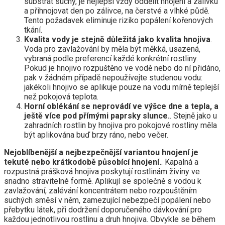
substrát suchý, je nejlepší vždy oddělit hnojení a zálivku
a přihnojovat den po zálivce, na čerstvé a vlhké půdě.
Tento požadavek eliminuje riziko popálení kořenových
tkání.
Kvalita vody je stejně důležitá jako kvalita hnojiva
.
Voda pro zavlažování by měla být měkká, usazená,
vybraná podle preferencí každé konkrétní rostliny.
Pokud je hnojivo rozpuštěno ve vodě nebo do ní přidáno,
pak v žádném případě nepoužívejte studenou vodu:
jakékoli hnojivo se aplikuje pouze na vodu mírně teplejší
než pokojová teplota.
Horní oblékání se neprovádí ve výšce dne a tepla, a
ještě více pod přímými paprsky slunce.
. Stejně jako u
zahradních rostlin by hnojiva pro pokojové rostliny měla
být aplikována buď brzy ráno, nebo večer.
Nejoblíbenější a nejbezpečnější variantou hnojení je
tekuté nebo krátkodobě působící hnojení.
. Kapalná a
rozpustná prášková hnojiva poskytují rostlinám živiny ve
snadno stravitelné formě. Aplikují se společně s vodou k
zavlažování, zalévání koncentrátem nebo rozpouštěním
suchých směsí v něm, zamezující nebezpečí popálení nebo
přebytku látek, při dodržení doporučeného dávkování pro
každou jednotlivou rostlinu a druh hnojiva. Obvykle se během