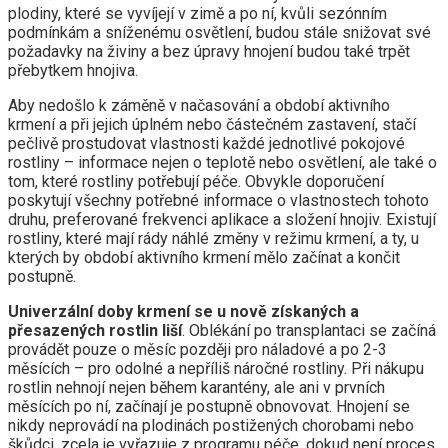
plodiny, které se vyvíjejí v zimě a po ní, kvůli sezónním
podmínkám a sníženému osvětlení, budou stále snižovat své
požadavky na živiny a bez úpravy hnojení budou také trpět
přebytkem hnojiva.
Aby nedošlo k záměně v načasování a období aktivního
krmení a při jejich úplném nebo částečném zastavení, stačí
pečlivě prostudovat vlastnosti každé jednotlivé pokojové
rostliny – informace nejen o teplotě nebo osvětlení, ale také o
tom, které rostliny potřebují péče. Obvykle doporučení
poskytují všechny potřebné informace o vlastnostech tohoto
druhu, preferované frekvenci aplikace a složení hnojiv. Existují
rostliny, které mají rády náhlé změny v režimu krmení, a ty, u
kterých by období aktivního krmení mělo začínat a končit
postupně.
Univerzální doby krmení se u nově získaných a
přesazených rostlin liší
. Oblékání po transplantaci se začíná
provádět pouze o měsíc později pro náladové a po 2-3
měsících – pro odolné a nepříliš náročné rostliny. Při nákupu
rostlin nehnojí nejen během karantény, ale ani v prvních
měsících po ní, začínají je postupně obnovovat. Hnojení se
nikdy neprovádí na plodinách postižených chorobami nebo
škůdci, zcela je vyřazuje z programu péče, dokud není proces