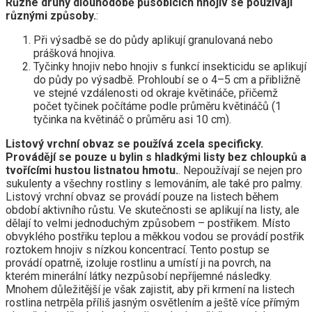
Různé druhy dlouhodobě působících hnojiv se používají
různými způsoby.
:
Při výsadbě se do půdy aplikují granulovaná nebo
prášková hnojiva.
Tyčinky hnojiv nebo hnojiv s funkcí insekticidu se aplikují
do půdy po výsadbě. Prohloubí se o 4–5 cm a přibližně
ve stejné vzdálenosti od okraje květináče, přičemž
počet tyčinek počítáme podle průměru květináčů (1
tyčinka na květináč o průměru asi 10 cm).
Listový vrchní obvaz se používá zcela specificky.
Provádějí se pouze u bylin s hladkými listy bez chloupků a
tvořícími hustou listnatou hmotu.
. Nepoužívají se nejen pro
sukulenty a všechny rostliny s lemováním, ale také pro palmy.
Listový vrchní obvaz se provádí pouze na listech během
období aktivního růstu. Ve skutečnosti se aplikují na listy, ale
dělají to velmi jednoduchým způsobem – postřikem. Místo
obvyklého postřiku teplou a měkkou vodou se provádí postřik
roztokem hnojiv s nízkou koncentrací. Tento postup se
provádí opatrně, izoluje rostlinu a umístí ji na povrch, na
kterém minerální látky nezpůsobí nepříjemné následky.
Mnohem důležitější je však zajistit, aby při krmení na listech
rostlina netrpěla příliš jasným osvětlením a ještě více přímým