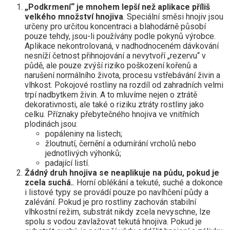
„Podkrmení“ je mnohem lepší než aplikace příliš
velkého množství hnojiva
. Speciální směsi hnojiv jsou
určeny pro určitou koncentraci a blahodárně působí
pouze tehdy, jsou-li používány podle pokynů výrobce.
Aplikace nekontrolovaná, v nadhodnoceném dávkování
nesníží četnost přihnojování a nevytvoří „rezervu“ v
půdě, ale pouze zvýší riziko poškození kořenů a
narušení normálního života, procesu vstřebávání živin a
vlhkost. Pokojové rostliny na rozdíl od zahradních velmi
trpí nadbytkem živin. A to mluvíme nejen o ztrátě
dekorativnosti, ale také o riziku ztráty rostliny jako
celku. Příznaky přebytečného hnojiva ve vnitřních
plodinách jsou:
popáleniny na listech;
žloutnutí, černění a odumírání vrcholů nebo
jednotlivých výhonků;
padající listí.
Žádný druh hnojiva se neaplikuje na půdu, pokud je
zcela suchá.
. Horní oblékání a tekuté, suché a dokonce
i listové typy se provádí pouze po navlhčení půdy a
zalévání. Pokud je pro rostliny zachován stabilní
vlhkostní režim, substrát nikdy zcela nevyschne, lze
spolu s vodou zavlažovat tekutá hnojiva. Pokud je