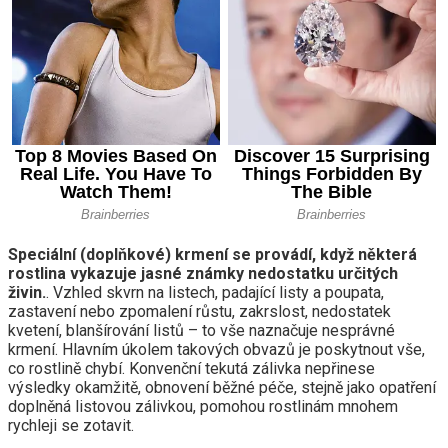
Speciální (doplňkové) krmení se provádí, když některá
rostlina vykazuje jasné známky nedostatku určitých
živin.
. Vzhled skvrn na listech, padající listy a poupata,
zastavení nebo zpomalení růstu, zakrslost, nedostatek
kvetení, blanšírování listů – to vše naznačuje nesprávné
krmení. Hlavním úkolem takových obvazů je poskytnout vše,
co rostlině chybí. Konvenční tekutá zálivka nepřinese
výsledky okamžitě, obnovení běžné péče, stejně jako opatření
doplněná listovou zálivkou, pomohou rostlinám mnohem
rychleji se zotavit.