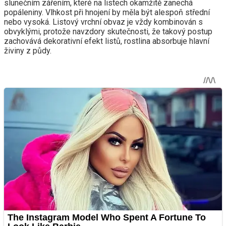
slunečním zářením, které na listech okamžitě zanechá
popáleniny. Vlhkost při hnojení by měla být alespoň střední
nebo vysoká. Listový vrchní obvaz je vždy kombinován s
obvyklými, protože navzdory skutečnosti, že takový postup
zachovává dekorativní efekt listů, rostlina absorbuje hlavní
živiny z půdy.