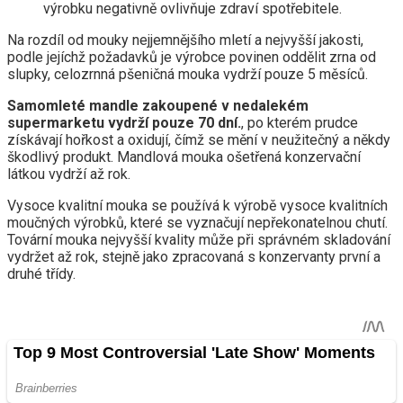
výrobku negativně ovlivňuje zdraví spotřebitele.
Na rozdíl od mouky nejjemnějšího mletí a nejvyšší jakosti,
podle jejíchž požadavků je výrobce povinen oddělit zrna od
slupky, celozrnná pšeničná mouka vydrží pouze 5 měsíců.
Samomleté ​​mandle zakoupené v nedalekém
supermarketu vydrží pouze 70 dní.
, po kterém prudce
získávají hořkost a oxidují, čímž se mění v neužitečný a někdy
škodlivý produkt. Mandlová mouka ošetřená konzervační
látkou vydrží až rok.
Vysoce kvalitní mouka se používá k výrobě vysoce kvalitních
moučných výrobků, které se vyznačují nepřekonatelnou chutí.
Tovární mouka nejvyšší kvality může při správném skladování
vydržet až rok, stejně jako zpracovaná s konzervanty první a
druhé třídy.