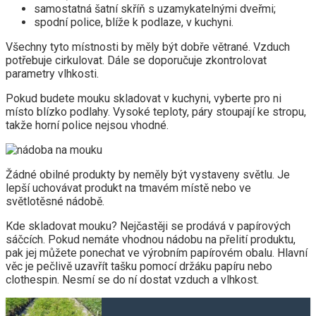
samostatná šatní skříň s uzamykatelnými dveřmi;
spodní police, blíže k podlaze, v kuchyni.
Všechny tyto místnosti by měly být dobře větrané. Vzduch
potřebuje cirkulovat. Dále se doporučuje zkontrolovat
parametry vlhkosti.
Pokud budete mouku skladovat v kuchyni, vyberte pro ni
místo blízko podlahy. Vysoké teploty, páry stoupají ke stropu,
takže horní police nejsou vhodné.
Žádné obilné produkty by neměly být vystaveny světlu. Je
lepší uchovávat produkt na tmavém místě nebo ve
světlotěsné nádobě.
Kde skladovat mouku? Nejčastěji se prodává v papírových
sáčcích. Pokud nemáte vhodnou nádobu na přelití produktu,
pak jej můžete ponechat ve výrobním papírovém obalu. Hlavní
věc je pečlivě uzavřít tašku pomocí držáku papíru nebo
clothespin. Nesmí se do ní dostat vzduch a vlhkost.