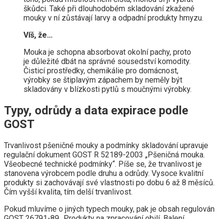
škůdci. Také při dlouhodobém skladování zkažené
mouky v ní zůstávají larvy a odpadní produkty hmyzu.
Víš, že…
Mouka je schopna absorbovat okolní pachy, proto
je důležité dbát na správné sousedství komodity.
Čisticí prostředky, chemikálie pro domácnost,
výrobky se štiplavým zápachem by neměly být
skladovány v blízkosti pytlů s moučnými výrobky.
Typy, odrůdy a data expirace podle
GOST
Trvanlivost pšeničné mouky a podmínky skladování upravuje
regulační dokument GOST R 52189-2003 „Pšeničná mouka.
Všeobecné technické podmínky“. Píše se, že trvanlivost je
stanovena výrobcem podle druhu a odrůdy. Vysoce kvalitní
produkty si zachovávají své vlastnosti po dobu 6 až 8 měsíců.
Čím vyšší kvalita, tím delší trvanlivost.
Pokud mluvíme o jiných typech mouky, pak je obsah regulován
GOST 26791-89 „Produkty na zpracování obilí. Balení,