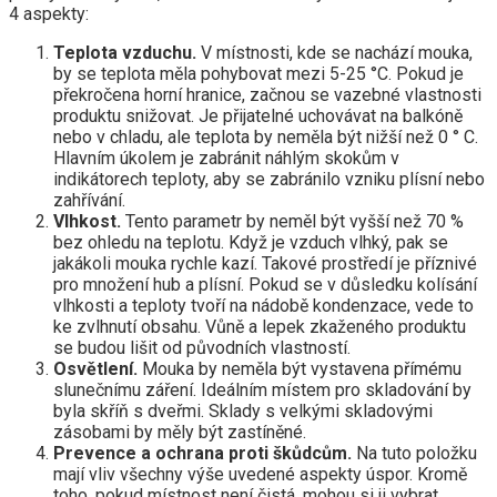
4 aspekty:
Teplota vzduchu.
V místnosti, kde se nachází mouka,
by se teplota měla pohybovat mezi 5-25 °C. Pokud je
překročena horní hranice, začnou se vazebné vlastnosti
produktu snižovat. Je přijatelné uchovávat na balkóně
nebo v chladu, ale teplota by neměla být nižší než 0 ° C.
Hlavním úkolem je zabránit náhlým skokům v
indikátorech teploty, aby se zabránilo vzniku plísní nebo
zahřívání.
Vlhkost.
Tento parametr by neměl být vyšší než 70 %
bez ohledu na teplotu. Když je vzduch vlhký, pak se
jakákoli mouka rychle kazí. Takové prostředí je příznivé
pro množení hub a plísní. Pokud se v důsledku kolísání
vlhkosti a teploty tvoří na nádobě kondenzace, vede to
ke zvlhnutí obsahu. Vůně a lepek zkaženého produktu
se budou lišit od původních vlastností.
Osvětlení.
Mouka by neměla být vystavena přímému
slunečnímu záření. Ideálním místem pro skladování by
byla skříň s dveřmi. Sklady s velkými skladovými
zásobami by měly být zastíněné.
Prevence a ochrana proti škůdcům.
Na tuto položku
mají vliv všechny výše uvedené aspekty úspor. Kromě
toho, pokud místnost není čistá, mohou si ji vybrat