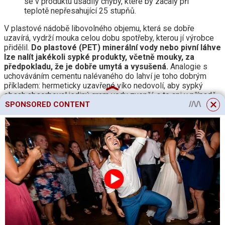
se v produktu usadily chyby, které by začaly při
teplotě nepřesahující 25 stupňů.
V plastové nádobě libovolného objemu, která se dobře
uzavírá, vydrží mouka celou dobu spotřeby, kterou jí výrobce
přidělil.
Do plastové (PET) minerální vody nebo pivní láhve
lze nalít jakékoli sypké produkty, včetně mouky, za
předpokladu, že je dobře umytá a vysušená.
Analogie s
uchováváním cementu nalévaného do lahví je toho dobrým
příkladem: hermeticky uzavřené víko nedovolí, aby sypký
obsah absorboval jediný gram vody zvenčí, a to ani v případě,
že je láhev uložena např. suterén. Jediným rušivým faktorem
SPONSORED CONTENT
mohou být myši nebo krysy, které dokážou prokousat
plastové nádoby.
Papírový sáček je jedním z nejméně kvalitních typů obalů.
Papírové pytle např. na mouku balené po 2 kg se přepravují ve
velkém igelitovém pytli, ve kterém může být celý stoh těchto
pytlů – 100 a více. Takové tašky jsou vyrobeny z druhu papíru,
který je mnohem pevnější než například toaletní papír nebo
novinový papír. Ale jakýkoli papír snadno prochází vodou,
během několika sekund nebo minut se namočí.
Sáčky s moukou, které byly vystaveny dešti a