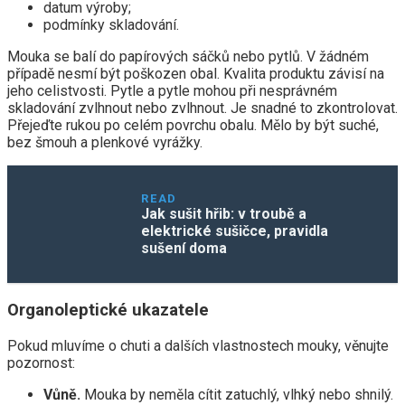
datum výroby;
podmínky skladování.
Mouka se balí do papírových sáčků nebo pytlů. V žádném
případě nesmí být poškozen obal. Kvalita produktu závisí na
jeho celistvosti. Pytle a pytle mohou při nesprávném
skladování zvlhnout nebo zvlhnout. Je snadné to zkontrolovat.
Přejeďte rukou po celém povrchu obalu. Mělo by být suché,
bez šmouh a plenkové vyrážky.
READ
Jak sušit hřib: v troubě a
elektrické sušičce, pravidla
sušení doma
Organoleptické ukazatele
Pokud mluvíme o chuti a dalších vlastnostech mouky, věnujte
pozornost:
Vůně.
Mouka by neměla cítit zatuchlý, vlhký nebo shnilý.