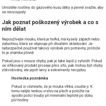
Umístěte rostliny do gázového kusu látky a pevně svažte, aby
se nevysypaly.
Jak poznat poškozený výrobek a co s
ním dělat
Nepoužívejte mouku, která je hořká, má kyselý zápach nebo
zatuchlou, která se objevuje při dlouhém skladování. Je
nebezpečné používat takový výrobek pro potraviny, protože
to je známka plísně.
Pokud jsou v mouce chyby, pak je také lepší ji vyhodit. Pokud
se infikovaný produkt proseje přes síto, pak mohou být chyby
zlikvidovány, ale jejich larvy a exkrementy nevyjdou.
Hosteska poznámka
Pokud si všimnete, že je mouka vlhká, osušte ji. K
tomu nalijte tenkou vrstvu na plech a položte na
spodní polici trouby při minimální teplotě po dobu
půl hodiny.