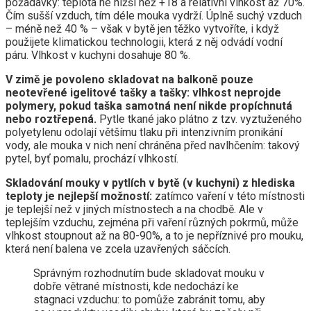
požadavky: teplota ne nižší než +18 a relativní vlhkost až 70%.
Čím sušší vzduch, tím déle mouka vydrží. Úplně suchý vzduch
– méně než 40 % – však v bytě jen těžko vytvoříte, i když
použijete klimatickou technologii, která z něj odvádí vodní
páru. Vlhkost v kuchyni dosahuje 80 %.
V zimě je povoleno skladovat na balkoně pouze
neotevřené igelitové tašky a tašky: vlhkost neprojde
polymery, pokud taška samotná není nikde propíchnutá
nebo roztřepená.
Pytle tkané jako plátno z tzv. vyztuženého
polyetylenu odolají většímu tlaku při intenzivním pronikání
vody, ale mouka v nich není chráněna před navlhčením: takový
pytel, byť pomalu, prochází vlhkostí.
Skladování mouky v pytlích v bytě (v kuchyni) z hlediska
teploty je nejlepší možností:
zatímco vaření v této místnosti
je teplejší než v jiných místnostech a na chodbě. Ale v
teplejším vzduchu, zejména při vaření různých pokrmů, může
vlhkost stoupnout až na 80-90%, a to je nepříznivé pro mouku,
která není balena ve zcela uzavřených sáčcích.
Správným rozhodnutím bude skladovat mouku v
dobře větrané místnosti, kde nedochází ke
stagnaci vzduchu: to pomůže zabránit tomu, aby