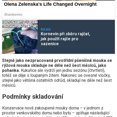
READ
Kornevin při sběru rajčat,
jak použít rajče pro
sazenice
Stejně jako nezpracovaná prvotřídní pšeničná mouka se
rýžová mouka skladuje ne déle než šest měsíců, jako
pohanka.
Kukuřice ale vydrží jen jednu sezónu (čtvrtletí),
totéž se děje s loupaným žitem. Nakonec se ovesné vločky,
stejně jako většina ostatních odrůd, skladují ne déle než šest
měsíců.
Podmínky skladování
Konzervace nově zakoupené mouky doma – v jednom z
prostor venkovského domu nebo bytu – splňuje následující