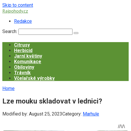
Skip to content
Rajpohody.cz
Redakce
Search:
Citrusy
Herbicid
Jarní květiny
Komunikace
Obiloviny
Trávník
Včelařské výrobky
Home
Lze mouku skladovat v lednici?
Modified by:
August 25, 2023
Category:
Marhule