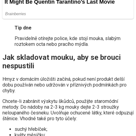
Tip dne
Pravidelně otírejte police, kde stojí mouka, slabým
roztokem octa nebo pracího mýdla.
Jak skladovat mouku, aby se brouci
nespustili
Hmyz v domácím úložišti začíná, pokud není produkt delší
dobu používán nebo udržován v příznivých podmínkách pro
chyby.
Chcete-li zabránit výskytu škůdců, použijte staromódní
metody. Do nádoby na 2-3 kg mouky dejte 2-3 stroužky
neloupaného česneku. Uvolňuje ochucené látky, které odpuzují
štěnice. Vhodné také pro tyto účely:
suchý hřebíček;
květy měsíčku; .