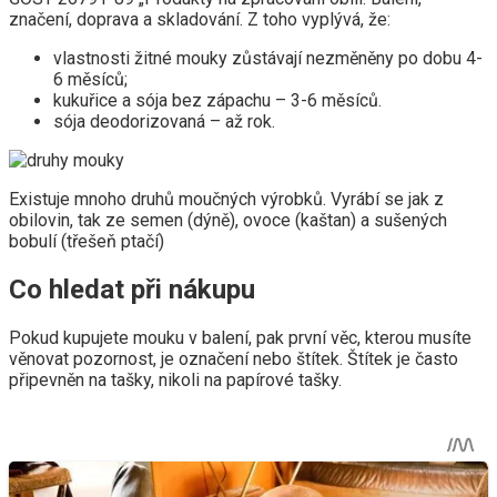
značení, doprava a skladování. Z toho vyplývá, že:
vlastnosti žitné mouky zůstávají nezměněny po dobu 4-
6 měsíců;
kukuřice a sója bez zápachu – 3-6 měsíců.
sója deodorizovaná – až rok.
Existuje mnoho druhů moučných výrobků. Vyrábí se jak z
obilovin, tak ze semen (dýně), ovoce (kaštan) a sušených
bobulí (třešeň ptačí)
Co hledat při nákupu
Pokud kupujete mouku v balení, pak první věc, kterou musíte
věnovat pozornost, je označení nebo štítek. Štítek je často
připevněn na tašky, nikoli na papírové tašky.