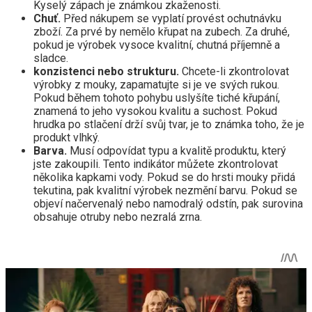
Kyselý zápach je známkou zkaženosti.
Chuť.
Před nákupem se vyplatí provést ochutnávku
zboží. Za prvé by nemělo křupat na zubech. Za druhé,
pokud je výrobek vysoce kvalitní, chutná příjemně a
sladce.
konzistenci nebo strukturu.
Chcete-li zkontrolovat
výrobky z mouky, zapamatujte si je ve svých rukou.
Pokud během tohoto pohybu uslyšíte tiché křupání,
znamená to jeho vysokou kvalitu a suchost. Pokud
hrudka po stlačení drží svůj tvar, je to známka toho, že je
produkt vlhký.
Barva.
Musí odpovídat typu a kvalitě produktu, který
jste zakoupili. Tento indikátor můžete zkontrolovat
několika kapkami vody. Pokud se do hrsti mouky přidá
tekutina, pak kvalitní výrobek nezmění barvu. Pokud se
objeví načervenalý nebo namodralý odstín, pak surovina
obsahuje otruby nebo nezralá zrna.