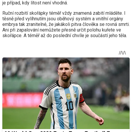
je případ, kdy lítost není vhodná.
Ruční rozbití skořápky téměř vždy znamená zabití mláděte. I
těsně před vylíhnutím jsou oběhový systém a vnitřní orgány
embrya tak zranitelné, že jakákoli pitva člověka se rovná smrti.
Ani při zapalování nemůžete přesně určit polohu kuřete ve
skořápce. A téměř až do poslední chvíle je součástí jeho těla.