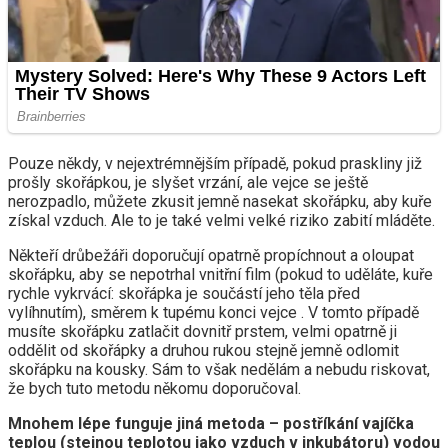
Pouze někdy, v nejextrémnějším případě, pokud praskliny již
prošly skořápkou, je slyšet vrzání, ale vejce se ještě
nerozpadlo, můžete zkusit jemně nasekat skořápku, aby kuře
získal vzduch. Ale to je také velmi velké riziko zabití mláděte.
Někteří drůbežáři doporučují opatrně propíchnout a oloupat
skořápku, aby se nepotrhal vnitřní film (pokud to uděláte, kuře
rychle vykrvácí: skořápka je součástí jeho těla před
vylíhnutím), směrem k tupému konci vejce . V tomto případě
musíte skořápku zatlačit dovnitř prstem, velmi opatrně ji
oddělit od skořápky a druhou rukou stejně jemně odlomit
skořápku na kousky. Sám to však nedělám a nebudu riskovat,
že bych tuto metodu někomu doporučoval.
Mnohem lépe funguje jiná metoda – postříkání vajíčka
teplou (stejnou teplotou jako vzduch v inkubátoru) vodou