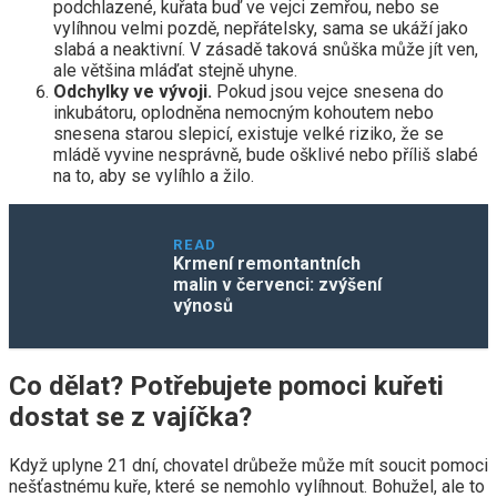
podchlazené, kuřata buď ve vejci zemřou, nebo se
vylíhnou velmi pozdě, nepřátelsky, sama se ukáží jako
slabá a neaktivní. V zásadě taková snůška může jít ven,
ale většina mláďat stejně uhyne.
Odchylky ve vývoji.
Pokud jsou vejce snesena do
inkubátoru, oplodněna nemocným kohoutem nebo
snesena starou slepicí, existuje velké riziko, že se
mládě vyvine nesprávně, bude ošklivé nebo příliš slabé
na to, aby se vylíhlo a žilo.
READ
Krmení remontantních
malin v červenci: zvýšení
výnosů
Co dělat? Potřebujete pomoci kuřeti
dostat se z vajíčka?
Když uplyne 21 dní, chovatel drůbeže může mít soucit pomoci
nešťastnému kuře, které se nemohlo vylíhnout. Bohužel, ale to