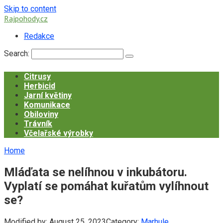
Skip to content
Rajpohody.cz
Redakce
Search:
Citrusy
Herbicid
Jarní květiny
Komunikace
Obiloviny
Trávník
Včelařské výrobky
Home
Mláďata se nelíhnou v inkubátoru.
Vyplatí se pomáhat kuřatům vylíhnout
se?
Modified by:
August 25, 2023
Category:
Marhule