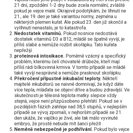
21 dní, zpoždění 1-2 dny bude zcela normální, zvláště
pokud je vejce malé. Okrajově podotýkám, že líhnutí ne
21., ale 19. den je také variantou normy, zejména u
některých plemen kuřat. Ale pokud 23. den již skončil a
vylíhnutí nenastalo, je to katastrofa.
Nedostatek vitamínů.
Pokud nosnice nedostává
dostatek vitamínů D3 a B12, mládě se špatně vyvíjí, je
příliš slabé a nemůže rozbít skořápku. Tato kuřata
nepřežijí.
proteinová intoxikace.
Poměrně vzácný a specifický
problém, kterému čelí chovatelé drůbeže, kteří mají
příliš rádi bílkovinná krmiva. V tomto případě se mládě
také vyvíjí nesprávně a nemůže prasknout skořápku.
Překročení přípustné inkubační teploty.
Někteří
majitelé inkubátorů se naivně domnívají, že když dáte
více tepla, mláďata se objeví dříve a budou zdravější. Ve
skutečnosti je tělesná teplota matky slepice vždy
stejná, vejce není přizpůsobeno přehřátí. Pokud se v
pozdějších fázích zahřeje nad 38,5 stupňů, v nejlepším
případě se vývoj zpomalí, v nejhorším případě se 21.
den ukáže, že vajíčko je živé, ale tak málo vyvinuté
embryo, že prostě nebude mít šanci přežít .
Neméně nebezpečné je podhřívání.
Pokud bylo vejce