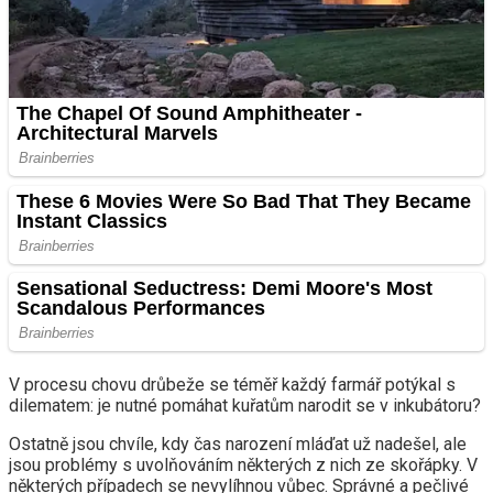
V procesu chovu drůbeže se téměř každý farmář potýkal s
dilematem: je nutné pomáhat kuřatům narodit se v inkubátoru?
Ostatně jsou chvíle, kdy čas narození mláďat už nadešel, ale
jsou problémy s uvolňováním některých z nich ze skořápky. V
některých případech se nevylíhnou vůbec. Správné a pečlivé