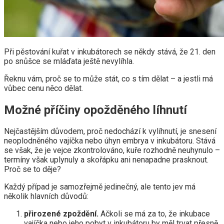
Při pěstování kuřat v inkubátorech se někdy stává, že 21. den
po snůšce se mláďata ještě nevylíhla.
Řeknu vám, proč se to může stát, co s tím dělat – a jestli má
vůbec cenu něco dělat.
Možné příčiny opožděného líhnutí
Nejčastějším důvodem, proč nedochází k vylíhnutí, je snesení
neoplodněného vajíčka nebo úhyn embrya v inkubátoru. Stává
se však, že je vejce zkontrolováno, kuře rozhodně neuhynulo –
termíny však uplynuly a skořápku ani nenapadne prasknout.
Proč se to děje?
Každý případ je samozřejmě jedinečný, ale tento jev má
několik hlavních důvodů:
přirozené zpoždění.
Ačkoli se má za to, že inkubace
vajíčka nebo jeho pobyt v inkubátoru by měl trvat přesně