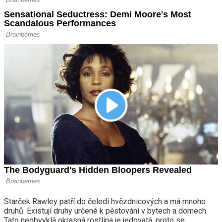
Starček Rawley patří do čeledi hvězdnicových a má mnoho
druhů. Existují druhy určené k pěstování v bytech a domech.
Tato neobvyklá okrasná rostlina je jedovatá, proto se