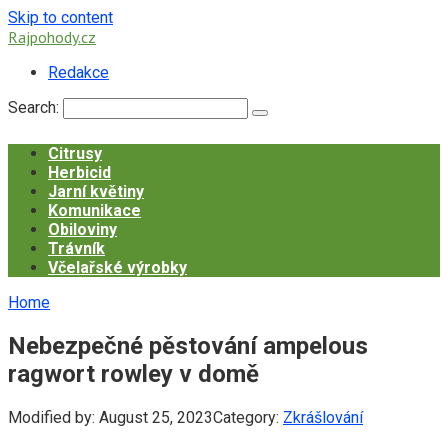
Skip to content
Rajpohody.cz
Redakce
Search:
Citrusy
Herbicid
Jarní květiny
Komunikace
Obiloviny
Trávník
Včelařské výrobky
Home
Nebezpečné pěstování ampelous
ragwort rowley v domě
Modified by:
August 25, 2023
Category:
Zkrášlování