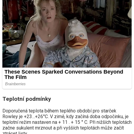
Teplotní podmínky
Doporučená teplota během teplého období pro starček
Rowley je +23…+26°C. V zimě, kdy začíná doba odpočinku, je
teplotní režim nastaven na + 11 . + 15 ° C. Při nižších teplotách
začne sukulent mrznout a při vyšších teplotách může začít
ztrácet listy.