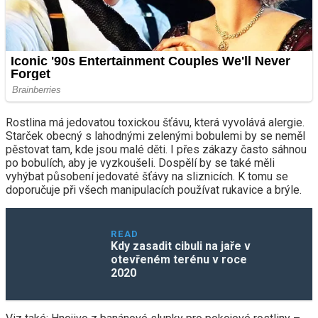
Rostlina má jedovatou toxickou šťávu, která vyvolává alergie.
Starček obecný s lahodnými zelenými bobulemi by se neměl
pěstovat tam, kde jsou malé děti. I přes zákazy často sáhnou
po bobulích, aby je vyzkoušeli. Dospělí by se také měli
vyhýbat působení jedovaté šťávy na sliznicích. K tomu se
doporučuje při všech manipulacích používat rukavice a brýle.
READ
Kdy zasadit cibuli na jaře v
otevřeném terénu v roce
2020