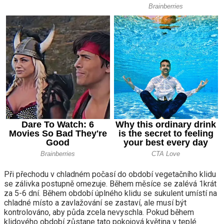
Při přechodu v chladném počasí do období vegetačního klidu
se zálivka postupně omezuje. Během měsíce se zalévá 1krát
za 5-6 dní. Během období úplného klidu se sukulent umístí na
chladné místo a zavlažování se zastaví, ale musí být
kontrolováno, aby půda zcela nevyschla. Pokud během
klidového období zůstane tato pokojová květina v teplé