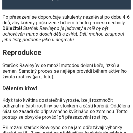
Po přesazení se doporučuje sukulenty nezalévat po dobu 4-6
dnů, aby kořeny poškozené během tohoto procesu neuhnily.
Důležité!
Starček Rawleyho je jedovatý a měl by být
uchováván mimo dosah dětí a zvířat. Děti mohou zaujmout
jeho listy, podobně jako u angreštu.
Reprodukce
Starček Rawleyův se množí metodou dělení keře, řízků a
semen. Samotný proces se nejlépe provádí během aktivního
života rostliny (jaro, léto).
Dělením křoví
Když tato květina dostatečně vyroste, lze ji rozmnožit
odříznutím části rostliny se stonkem a částí kořenů. Oddělená
část se zasadí do připraveného květináče se zeminou. Tento
postup se obvykle provádí při přesazování rostliny.
Při řezání starček Rowleyho se na jaře odřezávají výhonky