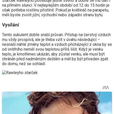
Starček Rawleyho potřebuje jasné světlo a dobře se mu daří i
na přímém slunci. V nejteplejším období od 12 do 15 hodin je
však potřeba rostlinu přistínit. Pokud je květináč na parapetu,
měli byste zvolit jižní, východní nebo západní stranu bytu.
Vysílání
Tento sukulent dobře snáší průvan. Přístup na čerstvý vzduch
mu vždy prospívá, ale je třeba vzít v úvahu následující –
nesnáší náhlé změny teplot a vzduch přicházející z okna by se
od vnitřního neměl svou teplotou příliš lišit. Když je venku
teplo, je kmotřenec ukázán, aby zůstal venku, ale musí být
chráněn před nadměrným deštěm a měl by být přiveden zpět
do domu, než se ochladí.