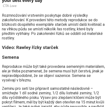
Rozmnožování vrstvením poskytuje dobré výsledky
zakořeňování. K provedení této metody reprodukce se do
blízkosti dospělého exempláře starček umístí další květináč a
na vlhkou půdu se umístí několik řas rostliny, které byly
předtím vytrhány. Po zakořenění řízků se oddělí od mateřské
rostliny.
Video: Rawley řízky starček
Semena
Reprodukce může být také provedena semenným materiálem,
ale je třeba poznamenat, že semena musí být čerstvá, jinak je
nepravděpodobné, že se objeví sazenice. Semena se
vysévají v březnu.
Zeminu pro setí lze připravit samostatně následovně –
smíchejte 1 díl sodné zeminy, 1/2 dílu listnaté zeminy, 1/2
dílu vyčištěného písku. Výsev pro zlepšení klíčení může být
pokryt filmem; měl by být každý den otevřen na 15 minut kvůli
ventilaci. Je také nutné zajistit, aby půda nevyschla, a navlhčit