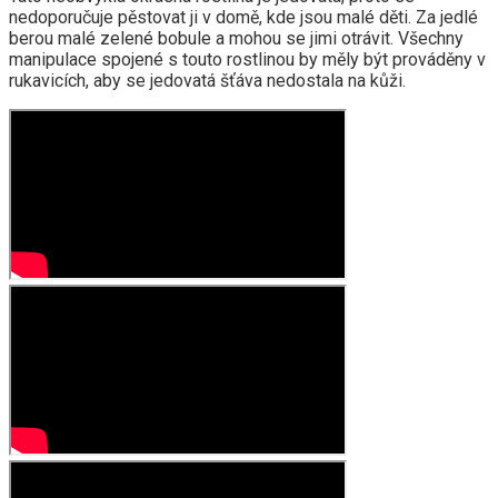
nedoporučuje pěstovat ji v domě, kde jsou malé děti. Za jedlé
berou malé zelené bobule a mohou se jimi otrávit. Všechny
manipulace spojené s touto rostlinou by měly být prováděny v
rukavicích, aby se jedovatá šťáva nedostala na kůži.