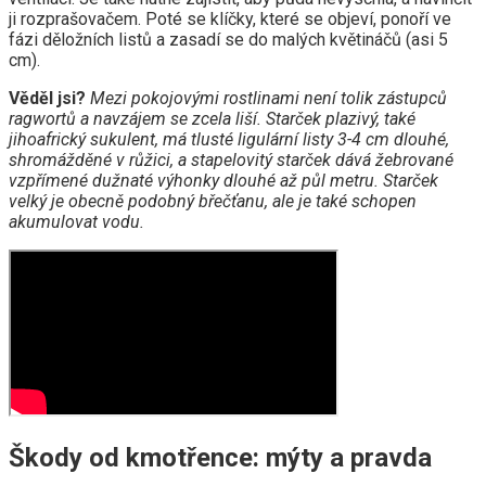
ji rozprašovačem. Poté se klíčky, které se objeví, ponoří ve
fázi děložních listů a zasadí se do malých květináčů (asi 5
cm).
Věděl jsi?
Mezi pokojovými rostlinami není tolik zástupců
ragwortů a navzájem se zcela liší. Starček plazivý, také
jihoafrický sukulent, má tlusté ligulární listy 3-4 cm dlouhé,
shromážděné v růžici, a stapelovitý starček dává žebrované
vzpřímené dužnaté výhonky dlouhé až půl metru. Starček
velký je obecně podobný břečťanu, ale je také schopen
akumulovat vodu.
Škody od kmotřence: mýty a pravda