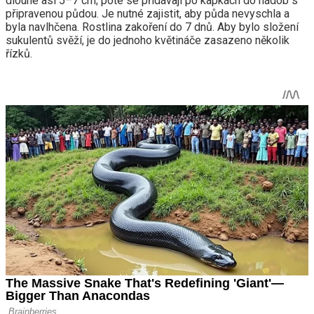
dlouhé asi 5–7 cm; poté se přidávají po kapkách do nádob s
připravenou půdou. Je nutné zajistit, aby půda nevyschla a
byla navlhčena. Rostlina zakoření do 7 dnů. Aby bylo složení
sukulentů svěží, je do jednoho květináče zasazeno několik
řízků.