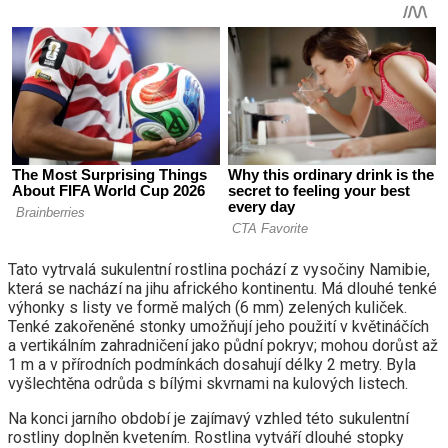
Tato vytrvalá sukulentní rostlina pochází z vysočiny Namibie,
která se nachází na jihu afrického kontinentu. Má dlouhé tenké
výhonky s listy ve formě malých (6 mm) zelených kuliček.
Tenké zakořeněné stonky umožňují jeho použití v květináčích
a vertikálním zahradničení jako půdní pokryv; mohou dorůst až
1 m a v přírodních podmínkách dosahují délky 2 metry. Byla
vyšlechtěna odrůda s bílými skvrnami na kulových listech.
Na konci jarního období je zajímavý vzhled této sukulentní
rostliny doplněn kvetením. Rostlina vytváří dlouhé stopky