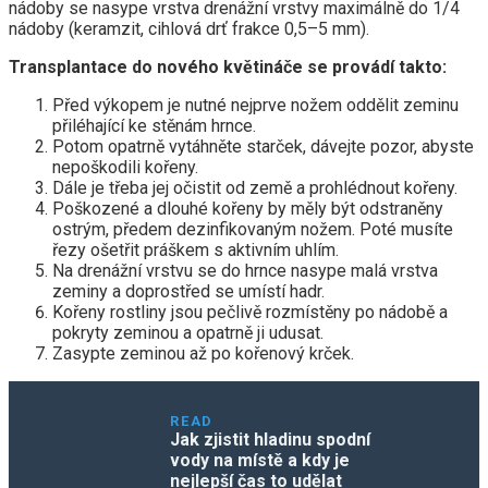
nádoby se nasype vrstva drenážní vrstvy maximálně do 1/4
nádoby (keramzit, cihlová drť frakce 0,5–5 mm).
Transplantace do nového květináče se provádí takto:
Před výkopem je nutné nejprve nožem oddělit zeminu
přiléhající ke stěnám hrnce.
Potom opatrně vytáhněte starček, dávejte pozor, abyste
nepoškodili kořeny.
Dále je třeba jej očistit od země a prohlédnout kořeny.
Poškozené a dlouhé kořeny by měly být odstraněny
ostrým, předem dezinfikovaným nožem. Poté musíte
řezy ošetřit práškem s aktivním uhlím.
Na drenážní vrstvu se do hrnce nasype malá vrstva
zeminy a doprostřed se umístí hadr.
Kořeny rostliny jsou pečlivě rozmístěny po nádobě a
pokryty zeminou a opatrně ji udusat.
Zasypte zeminou až po kořenový krček.
READ
Jak zjistit hladinu spodní
vody na místě a kdy je
nejlepší čas to udělat