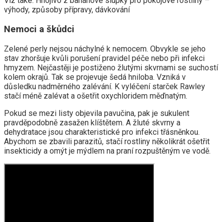
Viz také: Hnojivo z banánové slupky pro pokojové rostliny –
výhody, způsoby přípravy, dávkování
Nemoci a škůdci
Zelené perly nejsou náchylné k nemocem. Obvykle se jeho
stav zhoršuje kvůli porušení pravidel péče nebo při infekci
hmyzem. Nejčastěji je postiženo žlutými skvrnami se suchostí
kolem okrajů. Tak se projevuje šedá hniloba. Vzniká v
důsledku nadměrného zalévání. K vyléčení starček Rawley
stačí méně zalévat a ošetřit oxychloridem měďnatým.
Pokud se mezi listy objevila pavučina, pak je sukulent
pravděpodobně zasažen klíštětem. A žluté skvrny a
dehydratace jsou charakteristické pro infekci třásněnkou.
Abychom se zbavili parazitů, stačí rostliny několikrát ošetřit
insekticidy a omýt je mýdlem na praní rozpuštěným ve vodě.