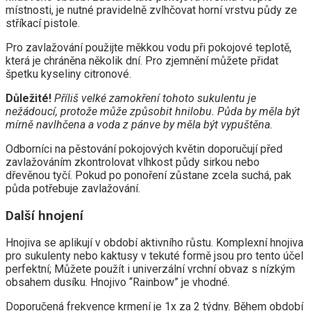
místnosti, je nutné pravidelně zvlhčovat horní vrstvu půdy ze
stříkací pistole.
Pro zavlažování použijte měkkou vodu při pokojové teplotě,
která je chráněna několik dní. Pro zjemnění můžete přidat
špetku kyseliny citronové.
Důležité!
Příliš velké zamokření tohoto sukulentu je
nežádoucí, protože může způsobit hnilobu. Půda by měla být
mírně navlhčena a voda z pánve by měla být vypuštěna.
Odborníci na pěstování pokojových květin doporučují před
zavlažováním zkontrolovat vlhkost půdy sirkou nebo
dřevěnou tyčí. Pokud po ponoření zůstane zcela suchá, pak
půda potřebuje zavlažování.
Další hnojení
Hnojiva se aplikují v období aktivního růstu. Komplexní hnojiva
pro sukulenty nebo kaktusy v tekuté formě jsou pro tento účel
perfektní; Můžete použít i univerzální vrchní obvaz s nízkým
obsahem dusíku. Hnojivo “Rainbow” je vhodné.
Doporučená frekvence krmení je 1x za 2 týdny. Během období