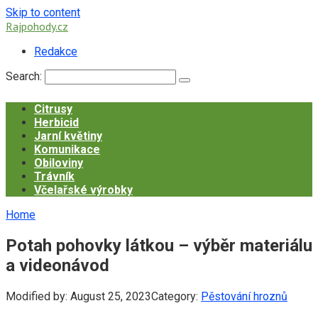
Skip to content
Rajpohody.cz
Redakce
Search:
Citrusy
Herbicid
Jarní květiny
Komunikace
Obiloviny
Trávník
Včelařské výrobky
Home
Potah pohovky látkou – výběr materiálu
a videonávod
Modified by:
August 25, 2023
Category:
Pěstování hroznů