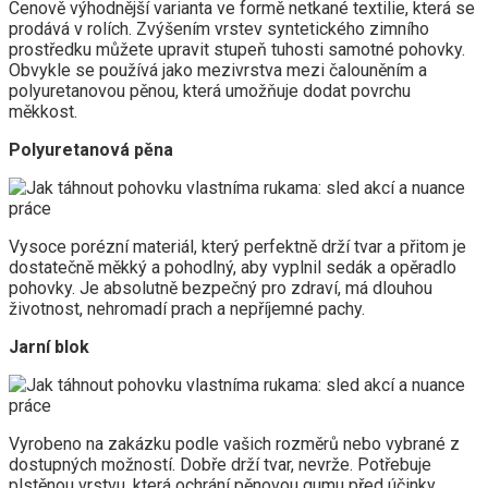
Cenově výhodnější varianta ve formě netkané textilie, která se
prodává v rolích. Zvýšením vrstev syntetického zimního
prostředku můžete upravit stupeň tuhosti samotné pohovky.
Obvykle se používá jako mezivrstva mezi čalouněním a
polyuretanovou pěnou, která umožňuje dodat povrchu
měkkost.
Polyuretanová pěna
Vysoce porézní materiál, který perfektně drží tvar a přitom je
dostatečně měkký a pohodlný, aby vyplnil sedák a opěradlo
pohovky. Je absolutně bezpečný pro zdraví, má dlouhou
životnost, nehromadí prach a nepříjemné pachy.
Jarní blok
Vyrobeno na zakázku podle vašich rozměrů nebo vybrané z
dostupných možností. Dobře drží tvar, nevrže. Potřebuje
plstěnou vrstvu, která ochrání pěnovou gumu před účinky