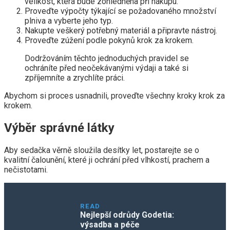
velikost, která bude zohledněna při nákupu.
Proveďte výpočty týkající se požadovaného množství
plniva a vyberte jeho typ.
Nakupte veškerý potřebný materiál a připravte nástroj.
Proveďte zúžení podle pokynů krok za krokem.
Dodržováním těchto jednoduchých pravidel se
ochráníte před neočekávanými výdaji a také si
zpříjemníte a zrychlíte práci.
Abychom si proces usnadnili, proveďte všechny kroky krok za
krokem.
Výběr správné látky
Aby sedačka věrně sloužila desítky let, postarejte se o
kvalitní čalounění, které ji ochrání před vlhkostí, prachem a
nečistotami.
READ
Nejlepší odrůdy Godetia:
výsadba a péče