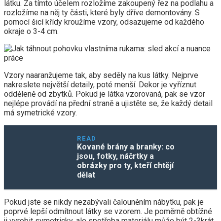
látku. Za tímto účelem rozložíme zakoupený řez na podlahu a
rozložíme na něj ty části, které byly dříve demontovány. S
pomocí šicí křídy kroužíme vzory, odsazujeme od každého
okraje o 3-4 cm.
Vzory naaranžujeme tak, aby seděly na kus látky. Nejprve
nakreslete největší detaily, poté menší. Dekor je vyříznut
odděleně od zbytků. Pokud je látka vzorovaná, pak se vzor
nejlépe provádí na přední straně a ujistěte se, že každý detail
má symetrické vzory.
READ
Kované brány a branky: co
jsou, fotky, náčrtky a
obrázky pro ty, kteří chtějí
dělat
Pokud jste se nikdy nezabývali čalouněním nábytku, pak je
poprvé lepší odmítnout látky se vzorem. Je poměrně obtížné
ji vyrobit symetricky, ale spotřeba materiálu může být 2-3krát