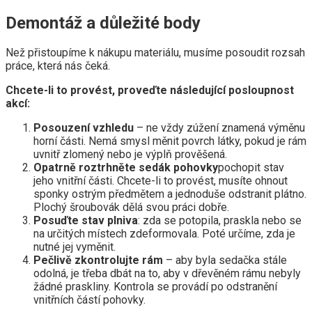
Demontáž a důležité body
Než přistoupíme k nákupu materiálu, musíme posoudit rozsah
práce, která nás čeká.
Chcete-li to provést, proveďte následující posloupnost
akcí:
Posouzení vzhledu
– ne vždy zúžení znamená výměnu
horní části. Nemá smysl měnit povrch látky, pokud je rám
uvnitř zlomený nebo je výplň prověšená.
Opatrně roztrhněte sedák pohovky
pochopit stav
jeho vnitřní části. Chcete-li to provést, musíte ohnout
sponky ostrým předmětem a jednoduše odstranit plátno.
Plochý šroubovák dělá svou práci dobře.
Posuďte stav plniva
: zda se potopila, praskla nebo se
na určitých místech zdeformovala. Poté určíme, zda je
nutné jej vyměnit.
Pečlivě zkontrolujte rám
– aby byla sedačka stále
odolná, je třeba dbát na to, aby v dřevěném rámu nebyly
žádné praskliny. Kontrola se provádí po odstranění
vnitřních částí pohovky.