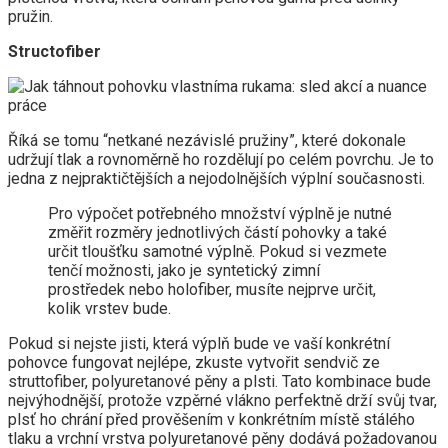
pružin.
Structofiber
Říká se tomu “netkané nezávislé pružiny”, které dokonale
udržují tlak a rovnoměrně ho rozdělují po celém povrchu. Je to
jedna z nejpraktičtějších a nejodolnějších výplní současnosti.
Pro výpočet potřebného množství výplně je nutné
změřit rozměry jednotlivých částí pohovky a také
určit tloušťku samotné výplně. Pokud si vezmete
tenčí možnosti, jako je syntetický zimní
prostředek nebo holofiber, musíte nejprve určit,
kolik vrstev bude.
Pokud si nejste jisti, která výplň bude ve vaší konkrétní
pohovce fungovat nejlépe, zkuste vytvořit sendvič ze
struttofiber, polyuretanové pěny a plsti. Tato kombinace bude
nejvýhodnější, protože vzpěrné vlákno perfektně drží svůj tvar,
plsť ho chrání před prověšením v konkrétním místě stálého
tlaku a vrchní vrstva polyuretanové pěny dodává požadovanou