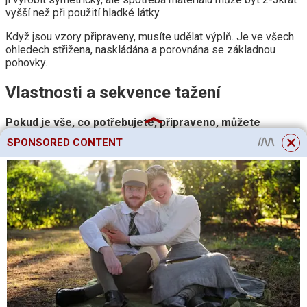
vyšší než při použití hladké látky.
Když jsou vzory připraveny, musíte udělat výplň. Je ve všech
ohledech střižena, naskládána a porovnána se základnou
pohovky.
Vlastnosti a sekvence tažení
Pokud je vše, co potřebujete, připraveno, můžete
pokračovat přímo do práce:
SPONSORED CONTENT
Odstranění všech konstrukčních částí pohovky
:
opěradlo, sedadlo a boční díly, pokud existují. Nejprve
zpracujeme rám, který bude viditelný pouhým okem.
Části, které jsou skryté pod sedadly nebo polštáři, není
nutné zakrývat.
Protahování bočních dílů
: za tímto účelem položíme
látku na podlahu, položíme boční díl, levou rukou mírně
natáhneme okraj k zadní straně a připevníme jej pomocí
držáků k povrchu, upravíme napínací sílu.
Pokud jsou na pohovce polštáře, zabýváme se jejich
čalouněním. V případě, že samotná pohovka sestává z bloků,