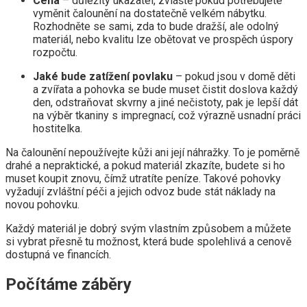
Cena
– důležitý ukazatel, zvláště pokud potřebujete
vyměnit čalounění na dostatečně velkém nábytku.
Rozhodněte se sami, zda to bude dražší, ale odolný
materiál, nebo kvalitu lze obětovat ve prospěch úspory
rozpočtu.
Jaké bude zatížení povlaku
– pokud jsou v domě děti
a zvířata a pohovka se bude muset čistit doslova každý
den, odstraňovat skvrny a jiné nečistoty, pak je lepší dát
na výběr tkaniny s impregnací, což výrazně usnadní práci
hostitelka.
Na čalounění nepoužívejte kůži ani její náhražky. To je poměrně
drahé a nepraktické, a pokud materiál zkazíte, budete si ho
muset koupit znovu, čímž utratíte peníze. Takové pohovky
vyžadují zvláštní péči a jejich odvoz bude stát náklady na
novou pohovku.
Každý materiál je dobrý svým vlastním způsobem a můžete
si vybrat přesně tu možnost, která bude spolehlivá a cenově
dostupná ve financích.
Počítáme záběry