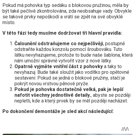
Pokud má pohovka typ sedáku s blokovou pružinou, měla by
být také pečlivě zkontrolována, zda neobsahuje vady. Obvykle
se takové prvky nepoškodí a vrátí se zpět na své obvyklé
místo.
V této fázi tedy musíme dodržovat tři hlavní pravidla:
Čalounění odstraňujeme co nejpečlivěji
, postupně
odstraňte každou konzolu pomocí šroubováku. Tuto
látku nevyhazujeme, protože to bude naše šablona, ​​která
nám umožní správně vytvořit vzor z nové látky.
Opatrně vyjměte vnitřní část z pohovky
a taky to
nevyhazuj. Bude také sloužit jako vodítko pro opětovné
sestavení. Pokud se jedná o blokové pružiny, stačí je
pokrýt novou vrstvou pěnové pryže.
Pokud je pohovka dostatečně velká, pak je lepší
nafotit všechny jednotlivé detaily.
, abyste se později
nepletli, kde a který prvek by se měl později nacházet.
Po dokončení demontáže je sled akcí následující: