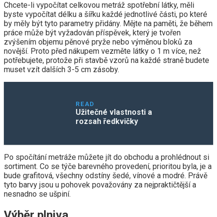
Chcete-li vypočítat celkovou metráž spotřební látky, měli
byste vypočítat délku a šířku každé jednotlivé části, po které
by měly být tyto parametry přidány. Mějte na paměti, že během
práce může být vyžadován příspěvek, který je tvořen
zvýšením objemu pěnové pryže nebo výměnou bloků za
novější. Proto před nákupem vezměte látky o 1 m více, než
potřebujete, protože při stavbě vzorů na každé straně budete
muset vzít dalších 3-5 cm zásoby.
READ
Užitečné vlastnosti a
rozsah ředkvičky
Po spočítání metráže můžete jít do obchodu a prohlédnout si
sortiment. Co se týče barevného provedení, prioritou byla, je a
bude grafitová, všechny odstíny šedé, vínové a modré. Právě
tyto barvy jsou u pohovek považovány za nejpraktičtější a
nesnadno se ušpiní.
Výběr plniva