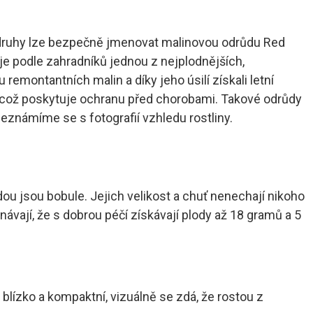
né druhy lze bezpečně jmenovat malinovou odrůdu Red
 je podle zahradníků jednou z nejplodnějších,
remontantních malin a díky jeho úsilí získali letní
í, což poskytuje ochranu před chorobami. Takové odrůdy
eznámíme se s fotografií vzhledu rostliny.
ou jsou bobule. Jejich velikost a chuť nenechají nikoho
vají, že s dobrou péčí získávají plody až 18 gramů a 5
ízko a kompaktní, vizuálně se zdá, že rostou z