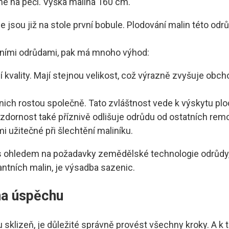
né na péči. Výška malina 160 cm.
e jsou již na stole první bobule. Plodování malin této od
ními odrůdami, pak má mnoho výhod:
í kvality. Mají stejnou velikost, což výrazně zvyšuje obch
nich rostou společně. Tato zvláštnost vede k výskytu plo
dornost také příznivě odlišuje odrůdu od ostatních rem
 užitečné při šlechtění maliníku.
 s ohledem na požadavky zemědělské technologie odrůdy, 
tních malin, je výsadba sazenic.
na úspěchu
sklizeň, je důležité správně provést všechny kroky. A k t