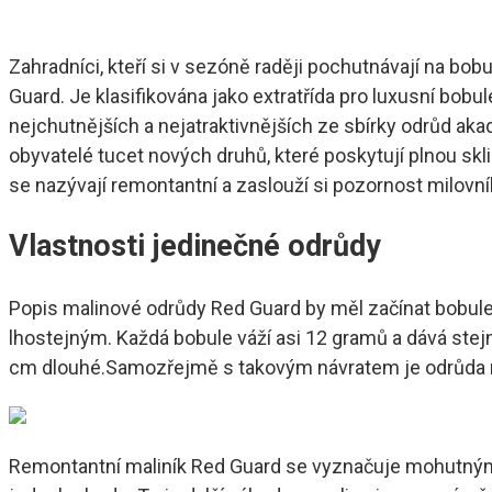
Zahradníci, kteří si v sezóně raději pochutnávají na bo
Guard. Je klasifikována jako extratřída pro luxusní bobu
nejchutnějších a nejatraktivnějších ze sbírky odrůd akade
obyvatelé tucet nových druhů, které poskytují plnou sk
se nazývají remontantní a zaslouží si pozornost milovn
Vlastnosti jedinečné odrůdy
Popis malinové odrůdy Red Guard by měl začínat bobulem
lhostejným. Každá bobule váží asi 12 gramů a dává stejn
cm dlouhé.Samozřejmě s takovým návratem je odrůda 
Remontantní maliník Red Guard se vyznačuje mohutnými 