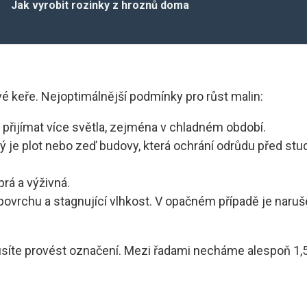
Jak vyrobit rozinky z hroznů doma
é keře. Nejoptimálnější podmínky pro růst malin:
přijímat více světla, zejména v chladném období.
ný je plot nebo zeď budovy, která ochrání odrůdu před 
rá a výživná.
vrchu a stagnující vlhkost. V opačném případě je naruše
musíte provést označení. Mezi řadami necháme alespoň 1,