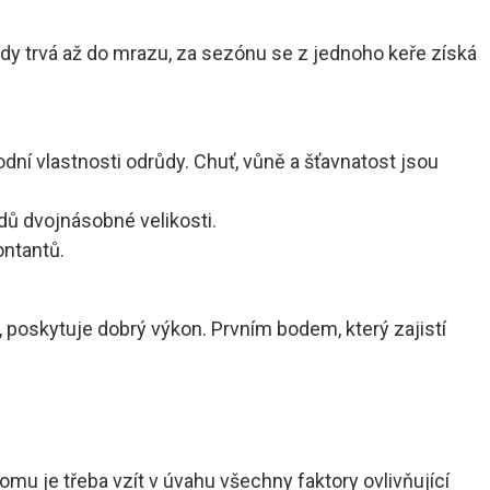
růdy trvá až do mrazu, za sezónu se z jednoho keře získá
odní vlastnosti odrůdy. Chuť, vůně a šťavnatost jsou
dů dvojnásobné velikosti.
ontantů.
poskytuje dobrý výkon. Prvním bodem, který zajistí
omu je třeba vzít v úvahu všechny faktory ovlivňující