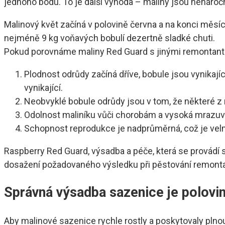
jednoho bodu. To je další výhoda – maliny jsou nenároč
Malinový květ začíná v polovině června a na konci měsíc
nejméně 9 kg voňavých bobulí dezertně sladké chuti.
Pokud porovnáme maliny Red Guard s jinými remontant
Plodnost odrůdy začíná dříve, bobule jsou vynikajíc
vynikající.
Neobvyklé bobule odrůdy jsou v tom, že některé z 
Odolnost maliníku vůči chorobám a vysoká mrazuvz
Schopnost reprodukce je nadprůměrná, což je velmi
Raspberry Red Guard, výsadba a péče, která se provádí
dosažení požadovaného výsledku při pěstování remontan
Správná výsadba sazenice je polovi
Aby malinové sazenice rychle rostly a poskytovaly plnou 