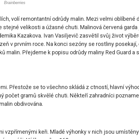
bulích, volí remontantní odrůdy malin. Mezi velmi oblíbe
le stejné velikosti a úžasné chuti. Malinová červená garda
mika Kazakova. Ivan Vasiljevič zasvětil svůj život výběru 
lizeň v prvním roce. Na konci sezóny se rostliny posekaj
íků malin. Přejdeme k popisu odrůdy maliny Red Guard a s
i. Přestože se to všechno skládá z ctností, hlavní výhod
ý počet gramů skvělé chuti. Někteří zahradníci poznamená
malin obdivována.
vzpřímenými keři. Mladé výhonky v nich jsou umístěny bl