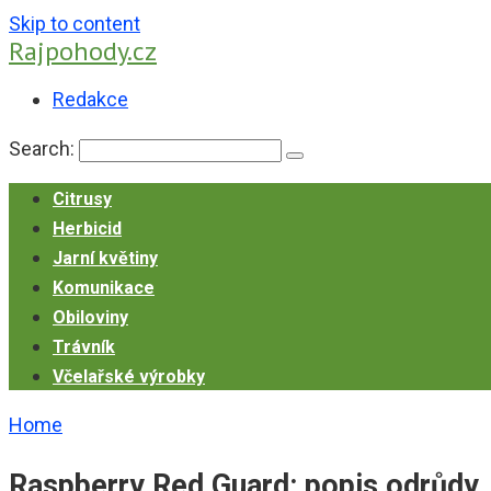
Skip to content
Rajpohody.cz
Redakce
Search:
Citrusy
Herbicid
Jarní květiny
Komunikace
Obiloviny
Trávník
Včelařské výrobky
Home
Raspberry Red Guard: popis odrůdy, 