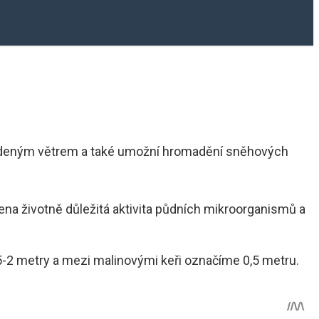
studeným větrem a také umožní hromadění sněhových
na životně důležitá aktivita půdních mikroorganismů a
5-2 metry a mezi malinovými keři označíme 0,5 metru.