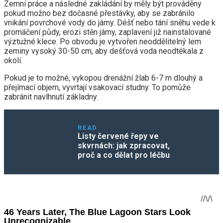
Zemní práce a následné zakládání by měly být prováděny
pokud možno bez dočasné přestávky, aby se zabránilo
vnikání povrchové vody do jámy. Déšť nebo tání sněhu vede k
promáčení půdy, erozi stěn jámy, zaplavení již nainstalované
výztužné klece. Po obvodu je vytvořen neoddělitelný lem
zeminy vysoký 30-50 cm, aby dešťová voda neodtékala z
okolí.
Pokud je to možné, vykopou drenážní žlab 6-7 m dlouhý a
přejímací objem, vyvrtají vsakovací studny. To pomůže
zabránit navlhnutí základny.
READ
Listy červené řepy ve
skvrnách: jak zpracovat,
proč a co dělat pro léčbu