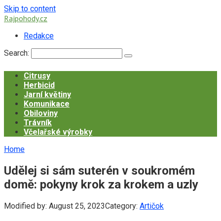
Skip to content
Rajpohody.cz
Redakce
Search:
Citrusy
Herbicid
Jarní květiny
Komunikace
Obiloviny
Trávník
Včelařské výrobky
Home
Udělej si sám suterén v soukromém
domě: pokyny krok za krokem a uzly
Modified by:
August 25, 2023
Category:
Artičok