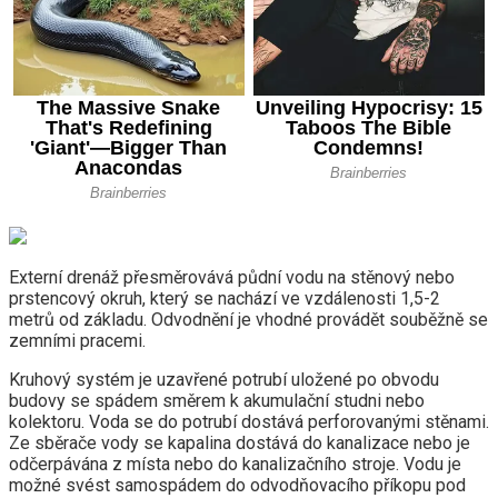
Externí drenáž přesměrovává půdní vodu na stěnový nebo
prstencový okruh, který se nachází ve vzdálenosti 1,5-2
metrů od základu. Odvodnění je vhodné provádět souběžně se
zemními pracemi.
Kruhový systém je uzavřené potrubí uložené po obvodu
budovy se spádem směrem k akumulační studni nebo
kolektoru. Voda se do potrubí dostává perforovanými stěnami.
Ze sběrače vody se kapalina dostává do kanalizace nebo je
odčerpávána z místa nebo do kanalizačního stroje. Vodu je
možné svést samospádem do odvodňovacího příkopu pod