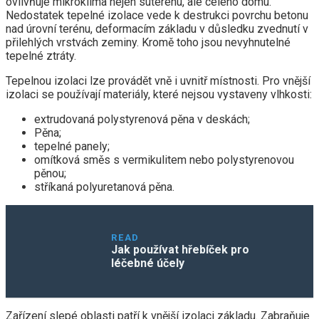
ovlivňuje mikroklima nejen suterénu, ale celého domu.
Nedostatek tepelné izolace vede k destrukci povrchu betonu
nad úrovní terénu, deformacím základu v důsledku zvednutí v
přilehlých vrstvách zeminy. Kromě toho jsou nevyhnutelné
tepelné ztráty.
Tepelnou izolaci lze provádět vně i uvnitř místnosti. Pro vnější
izolaci se používají materiály, které nejsou vystaveny vlhkosti:
extrudovaná polystyrenová pěna v deskách;
Pěna;
tepelné panely;
omítková směs s vermikulitem nebo polystyrenovou
pěnou;
stříkaná polyuretanová pěna.
READ
Jak používat hřebíček pro
léčebné účely
Zařízení slepé oblasti patří k vnější izolaci základu. Zabraňuje