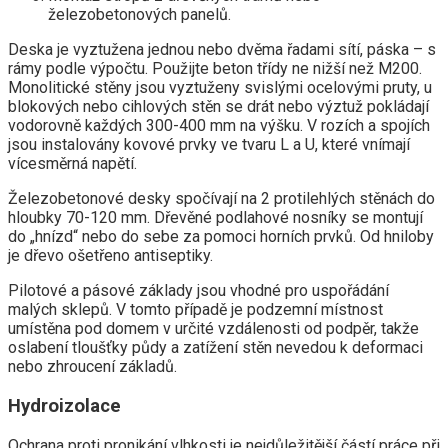
železobetonových panelů.
Deska je vyztužena jednou nebo dvěma řadami sítí, páska – s
rámy podle výpočtu. Použijte beton třídy ne nižší než M200.
Monolitické stěny jsou vyztuženy svislými ocelovými pruty, u
blokových nebo cihlových stěn se drát nebo výztuž pokládají
vodorovně každých 300-400 mm na výšku. V rozích a spojích
jsou instalovány kovové prvky ve tvaru L a U, které vnímají
vícesměrná napětí.
Železobetonové desky spočívají na 2 protilehlých stěnách do
hloubky 70-120 mm. Dřevěné podlahové nosníky se montují
do „hnízd“ nebo do sebe za pomoci horních prvků. Od hniloby
je dřevo ošetřeno antiseptiky.
Pilotové a pásové základy jsou vhodné pro uspořádání
malých sklepů. V tomto případě je podzemní místnost
umístěna pod domem v určité vzdálenosti od podpěr, takže
oslabení tloušťky půdy a zatížení stěn nevedou k deformaci
nebo zhroucení základů.
Hydroizolace
Ochrana proti pronikání vlhkosti je nejdůležitější částí práce při