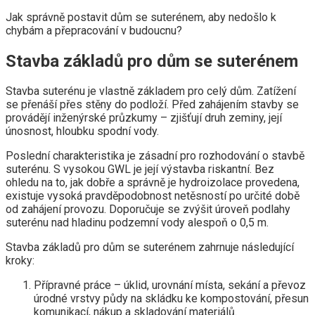
Jak správně postavit dům se suterénem, ​​aby nedošlo k
chybám a přepracování v budoucnu?
Stavba základů pro dům se suterénem
Stavba suterénu je vlastně základem pro celý dům. Zatížení
se přenáší přes stěny do podloží. Před zahájením stavby se
provádějí inženýrské průzkumy – zjišťují druh zeminy, její
únosnost, hloubku spodní vody.
Poslední charakteristika je zásadní pro rozhodování o stavbě
suterénu. S vysokou GWL je její výstavba riskantní. Bez
ohledu na to, jak dobře a správně je hydroizolace provedena,
existuje vysoká pravděpodobnost netěsností po určité době
od zahájení provozu. Doporučuje se zvýšit úroveň podlahy
suterénu nad hladinu podzemní vody alespoň o 0,5 m.
Stavba základů pro dům se suterénem zahrnuje následující
kroky:
Přípravné práce – úklid, urovnání místa, sekání a převoz
úrodné vrstvy půdy na skládku ke kompostování, přesun
komunikací, nákup a skladování materiálů.