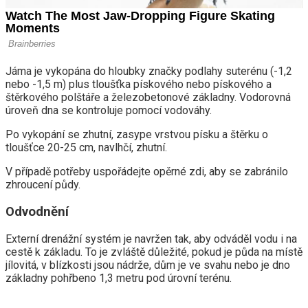
Jáma je vykopána do hloubky značky podlahy suterénu (-1,2
nebo -1,5 m) plus tloušťka pískového nebo pískového a
štěrkového polštáře a železobetonové základny. Vodorovná
úroveň dna se kontroluje pomocí vodováhy.
Po vykopání se zhutní, zasype vrstvou písku a štěrku o
tloušťce 20-25 cm, navlhčí, zhutní.
V případě potřeby uspořádejte opěrné zdi, aby se zabránilo
zhroucení půdy.
Odvodnění
Externí drenážní systém je navržen tak, aby odváděl vodu i na
cestě k základu. To je zvláště důležité, pokud je půda na místě
jílovitá, v blízkosti jsou nádrže, dům je ve svahu nebo je dno
základny pohřbeno 1,3 metru pod úrovní terénu.