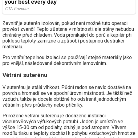
Zevnitř je suterén izolován, pokud není možné tuto operaci
provést zvenčí. Teplo zůstane v místnosti, ale stěny nebudou
chráněny před chladem. Voda pronikající do pórů a kapilár při
poklesu teploty zamrzne a způsobí postupnou destrukci
materiálu.
Pro vnitřní tepelnou izolaci se používají stejné materiály jako
pro vnější, následované dekorativním lemováním.
Větrání suterénu
V suterénu je stálá vlhkost. Půdní radon se navíc dostává na
povrch a hromadí se ve spodní úrovni místnosti. Je těžší než
vzduch, takže je docela obtížné ho odstranit jednoduchým
větráním přes průduchy nebo příčníky.
Přirozené větrání suterénu je dosaženo instalací
víceúrovňových výfukových potrubí. Jeden je umístěn ve
výšce 15-30 cm od podlahy, druhý je pod stropem. Vlivem
rozdílu tlaku a teploty dochází k pohybu vzduchových hmot ze