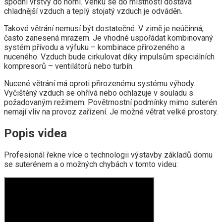
spodní vrstvy do horní. Venku se do místnosti dostává
chladnější vzduch a teplý stojatý vzduch je odváděn.
Takové větrání nemusí být dostatečné. V zimě je neúčinná,
často zanesená mrazem. Je vhodné uspořádat kombinovaný
systém přívodu a výfuku – kombinace přirozeného a
nuceného. Vzduch bude cirkulovat díky impulsům speciálních
kompresorů – ventilátorů nebo turbín.
Nucené větrání má oproti přirozenému systému výhody.
Vyčištěný vzduch se ohřívá nebo ochlazuje v souladu s
požadovaným režimem. Povětrnostní podmínky mimo suterén
nemají vliv na provoz zařízení. Je možné větrat velké prostory.
Popis videa
Profesionál řekne více o technologii výstavby základů domu
se suterénem a o možných chybách v tomto videu: