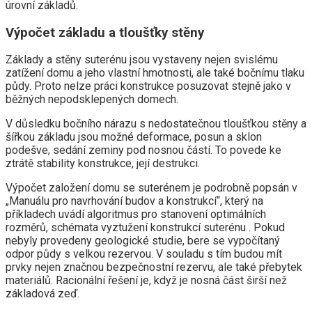
úrovní základů.
Výpočet základu a tloušťky stěny
Základy a stěny suterénu jsou vystaveny nejen svislému
zatížení domu a jeho vlastní hmotnosti, ale také bočnímu tlaku
půdy. Proto nelze práci konstrukce posuzovat stejně jako v
běžných nepodsklepených domech.
V důsledku bočního nárazu s nedostatečnou tloušťkou stěny a
šířkou základu jsou možné deformace, posun a sklon
podešve, sedání zeminy pod nosnou částí. To povede ke
ztrátě stability konstrukce, její destrukci.
Výpočet založení domu se suterénem je podrobně popsán v
„Manuálu pro navrhování budov a konstrukcí“, který na
příkladech uvádí algoritmus pro stanovení optimálních
rozměrů, schémata vyztužení konstrukcí suterénu . Pokud
nebyly provedeny geologické studie, bere se vypočítaný
odpor půdy s velkou rezervou. V souladu s tím budou mít
prvky nejen značnou bezpečnostní rezervu, ale také přebytek
materiálů. Racionální řešení je, když je nosná část širší než
základová zeď.