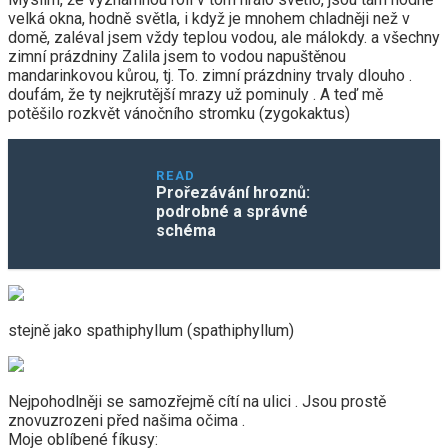
velká okna, hodně světla, i když je mnohem chladněji než v
domě, zaléval jsem vždy teplou vodou, ale málokdy. a všechny
zimní prázdniny Zalila jsem to vodou napuštěnou
mandarinkovou kůrou, tj. To. zimní prázdniny trvaly dlouho .
doufám, že ty nejkrutější mrazy už pominuly . A teď mě
potěšilo rozkvět vánočního stromku (zygokaktus)
READ
Prořezávání hroznů:
podrobné a správné
schéma
stejně jako spathiphyllum (spathiphyllum)
Nejpohodlněji se samozřejmě cítí na ulici . Jsou prostě
znovuzrozeni před našima očima .
Moje oblíbené fíkusy: