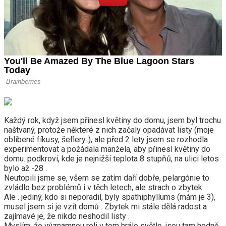
Každý rok, když jsem přinesl květiny do domu, jsem byl trochu
naštvaný, protože některé z nich začaly opadávat listy (moje
oblíbené fíkusy, šeflery..), ale před 2 lety jsem se rozhodla
experimentovat a požádala manžela, aby přinesl květiny do
domu. podkroví, kde je nejnižší teplota 8 stupňů, na ulici letos
bylo až -28 .
Neutopili jsme se, všem se zatím daří dobře, pelargónie to
zvládlo bez problémů i v těch letech, ale strach o zbytek .
Ale . jediný, kdo si neporadil, byly spathiphyllums (mám je 3),
musel jsem si je vzít domů . Zbytek mi stále dělá radost a
zajímavé je, že nikdo neshodil listy .
Myslím, že významnou roli v tom hrálo světlo, jsou tam hodně