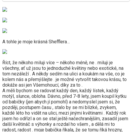
A tohle je moje krásná Shefflera…
Říct, že někoho miluji více – někoho méně, ne . miluji je
všechny, ať už jsou to jednoduché květiny nebo exotické, na
tom nezáleží . A někdy sedím na ulici a koukám na vše, co je
kolem nás a přemýšlejte . je možné vytvořit takovou krásu, to
dokáže asi jen Všemohoucí, díky za to .
A měli bychom se radovat každý den, každý lístek, každý
motýl, slunce, obloha. Dávno, před 7-8 lety, jsem koupil kytku
od babičky (jen abych jí pomohl) a nedomyslel jsem si, že
později, postupem času , stalo by se mi blízké, zvykem,
každé léto ho vidět na ulici, mezi jinými květinami . Každý rok
jsem ho odřízl a on se stal ještě načechranějším, zasadil jsem
další květináč s výhonky a rozdal ho všem , a dělá mi to
radost, radost . moje babička říkala, že se tomu říká hrozny,