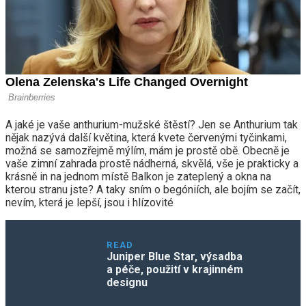
A jaké je vaše anthurium-mužské štěstí? Jen se Anthurium tak
nějak nazývá další květina, která kvete červenými tyčinkami,
možná se samozřejmě mýlím, mám je prostě obě. Obecně je
vaše zimní zahrada prostě nádherná, skvělá, vše je prakticky a
krásně in na jednom místě Balkon je zateplený a okna na
kterou stranu jste? A taky sním o begóniích, ale bojím se začít,
nevím, která je lepší, jsou i hlízovité
READ
Juniper Blue Star, výsadba
a péče, použití v krajinném
designu