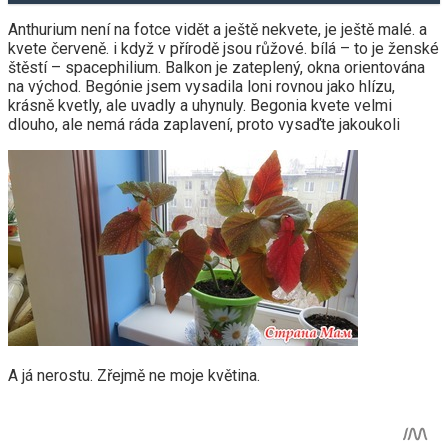
Anthurium není na fotce vidět a ještě nekvete, je ještě malé. a
kvete červeně. i když v přírodě jsou růžové. bílá – to je ženské
štěstí – spacephilium. Balkon je zateplený, okna orientována
na východ. Begónie jsem vysadila loni rovnou jako hlízu,
krásně kvetly, ale uvadly a uhynuly. Begonia kvete velmi
dlouho, ale nemá ráda zaplavení, proto vysaďte jakoukoli
A já nerostu. Zřejmě ne moje květina.