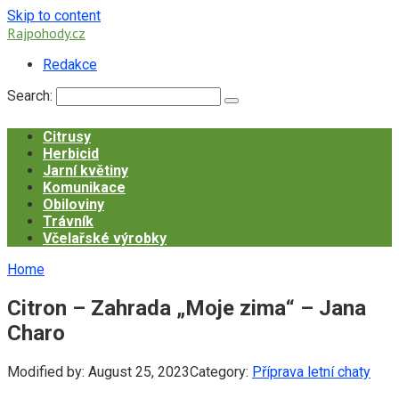
Skip to content
Rajpohody.cz
Redakce
Search:
Citrusy
Herbicid
Jarní květiny
Komunikace
Obiloviny
Trávník
Včelařské výrobky
Home
Citron – Zahrada „Moje zima“ – Jana
Charo
Modified by:
August 25, 2023
Category:
Příprava letní chaty