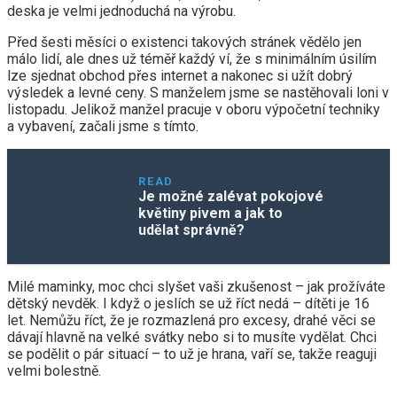
deska je velmi jednoduchá na výrobu.
Před šesti měsíci o existenci takových stránek vědělo jen
málo lidí, ale dnes už téměř každý ví, že s minimálním úsilím
lze sjednat obchod přes internet a nakonec si užít dobrý
výsledek a levné ceny. S manželem jsme se nastěhovali loni v
listopadu. Jelikož manžel pracuje v oboru výpočetní techniky
a vybavení, začali jsme s tímto.
READ
Je možné zalévat pokojové
květiny pivem a jak to
udělat správně?
Milé maminky, moc chci slyšet vaši zkušenost – jak prožíváte
dětský nevděk. I když o jeslích se už říct nedá – dítěti je 16
let. Nemůžu říct, že je rozmazlená pro excesy, drahé věci se
dávají hlavně na velké svátky nebo si to musíte vydělat. Chci
se podělit o pár situací – to už je hrana, vaří se, takže reaguji
velmi bolestně.