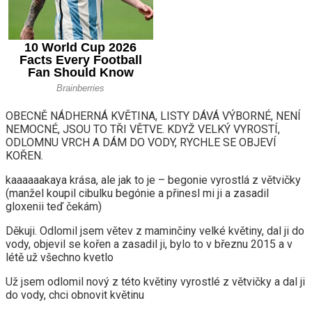
OBECNĚ NÁDHERNÁ KVĚTINA, LISTY DÁVÁ VÝBORNÉ, NENÍ
NEMOCNÉ, JSOU TO TŘI VĚTVE. KDYŽ VELKÝ VYROSTÍ,
ODLOMNU VRCH A DÁM DO VODY, RYCHLE SE OBJEVÍ
KOŘEN.
kaaaaaakaya krása, ale jak to je – begonie vyrostlá z větvičky
(manžel koupil cibulku begónie a přinesl mi ji a zasadil
gloxenii teď čekám)
Děkuji. Odlomil jsem větev z maminčiny velké květiny, dal ji do
vody, objevil se kořen a zasadil ji, bylo to v březnu 2015 a v
létě už všechno kvetlo
Už jsem odlomil nový z této květiny vyrostlé z větvičky a dal ji
do vody, chci obnovit květinu