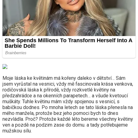
Moje láska ke květinám má kořeny daleko v dětství… Sám
jsem vyrůstal na vesnici, vždy mě fascinovala krása venkova,
rodičovská láska k přírodě, vždy rozkvetlé květiny na
předzahrádce a na okenních parapetech… a všude kvetoucí
muškáty. Tuhle květinu mám vždy spojenou s vesnicí, s
babičkou dodnes. Po mnoha letech se tato láska přenesla na
mého manžela, protože bez jeho pomoci bych to dnes
nezvládla. Proč? Protože každé léto bereme všechny květiny
ven a pozdě na podzim zase do domu. a tady potřebujeme
mužskou sílu.