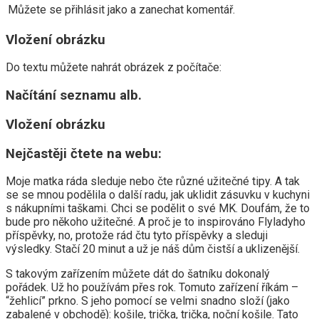
Můžete se přihlásit jako a zanechat komentář.
Vložení obrázku
Do textu můžete nahrát obrázek z počítače:
Načítání seznamu alb.
Vložení obrázku
Nejčastěji čtete na webu:
Moje matka ráda sleduje nebo čte různé užitečné tipy. A tak
se se mnou podělila o další radu, jak uklidit zásuvku v kuchyni
s nákupními taškami. Chci se podělit o své MK. Doufám, že to
bude pro někoho užitečné. A proč je to inspirováno Flyladyho
příspěvky, no, protože rád čtu tyto příspěvky a sleduji
výsledky. Stačí 20 minut a už je náš dům čistší a uklizenější.
S takovým zařízením můžete dát do šatníku dokonalý
pořádek. Už ho používám přes rok. Tomuto zařízení říkám –
“žehlicí” prkno. S jeho pomocí se velmi snadno složí (jako
zabalené v obchodě): košile, trička, trička, noční košile. Tato