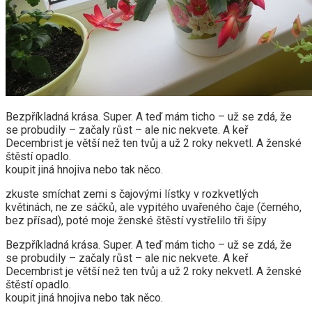
Bezpříkladná krása. Super. A teď mám ticho – už se zdá, že
se probudily – začaly růst – ale nic nekvete. A keř
Decembrist je větší než ten tvůj a už 2 roky nekvetl. A ženské
štěstí opadlo.
koupit jiná hnojiva nebo tak něco.
zkuste smíchat zemi s čajovými lístky v rozkvetlých
květinách, ne ze sáčků, ale vypitého uvařeného čaje (černého, ​​
bez přísad), poté moje ženské štěstí vystřelilo tři šípy
Bezpříkladná krása. Super. A teď mám ticho – už se zdá, že
se probudily – začaly růst – ale nic nekvete. A keř
Decembrist je větší než ten tvůj a už 2 roky nekvetl. A ženské
štěstí opadlo.
koupit jiná hnojiva nebo tak něco.