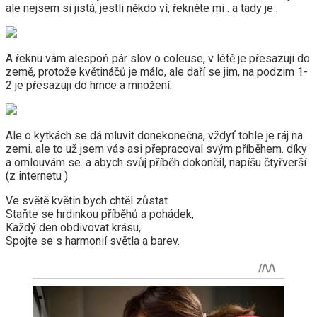
ale nejsem si jistá, jestli někdo ví, řekněte mi . a tady je .
A řeknu vám alespoň pár slov o coleuse, v létě je přesazuji do
země, protože květináčů je málo, ale daří se jim, na podzim 1-
2 je přesazuji do hrnce a množení.
Ale o kytkách se dá mluvit donekonečna, vždyť tohle je ráj na
zemi. ale to už jsem vás asi přepracoval svým příběhem. díky
a omlouvám se. a abych svůj příběh dokončil, napíšu čtyřverší
(z internetu )
Ve světě květin bych chtěl zůstat
Staňte se hrdinkou příběhů a pohádek,
Každý den obdivovat krásu,
Spojte se s harmonií světla a barev.