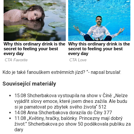
Kdo je také fanouškem extrémních jízd? “- napsal bruslař.
Související materiály
15.08 Shcherbakova vystoupila na show v Číně: „Nelze
vyjádřit slovy emoce, které jsem dnes zažila. Ale budu
si je pamatovat po zbytek svého života“ 512
14.08 Anna Shcherbakova dorazila do Číny 377
11.08 „Květiny, hračky, balónky. Princezny mají dobrý
život.” Shcherbakova po show 50 poděkovala publiku za
dary