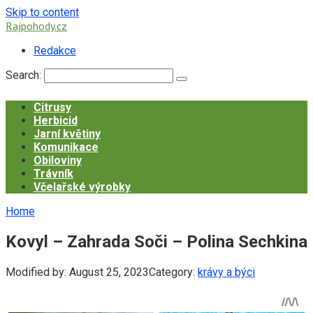
Skip to content
Rajpohody.cz
Redakce
Search:
Citrusy
Herbicid
Jarní květiny
Komunikace
Obiloviny
Trávník
Včelařské výrobky
Home
Kovyl – Zahrada Soči – Polina Sechkina
Modified by:
August 25, 2023
Category:
krávy a býci