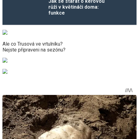
Jak se starat o keřovou
růži v květináči doma:
funkce
Ale co Trusová ve vrtulníku?
Nejste připraveni na sezónu?