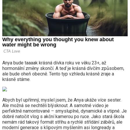
Anya bude taaaak krásná dívka roku ve věku 23+, až
hormonální změny skončí. A teď je krásná dívčím způsobem,
ale bude oheň obecně. Tento typ vzhledu krásně zraje a
krásně stárne.
Abych byl upřímný, myslel jsem, že Anya ukáže více sester.
Ale možná se nechtěli blýsknout. A samotné video je
perfektně namontované – smysluplné, dynamické a vtipné. Je
dobré natočit vlog s akční kamerou po ruce. Jako stará škola
nemám rád takový formát střihu a rychlé střídání záběrů, ale
moderní generace s klipovým myšlením asi longready a