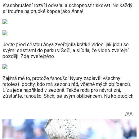
Krasobruslení rozvíjí odvahu a schopnost riskovat. Ne každý
si troufne na prudké kopce jako Anna!
Ještě před cestou Anya zveřejnila krátké video, jak jdou se
svými sestrami do parku v Soči, a slíbila, že video zveřejní
později. Zde zveřejněno
Zajímá mě to, protože fanoušci Nyury zaplavili všechny
ratolesti pocity, kdo má sezonu rád, včetně mých oblíbenců.
Líza jede například v sezóně. Takže rada pro návrat zní,
zůstaňte, fanoušci Shch, se svým oblíbencem. Na kolotočích