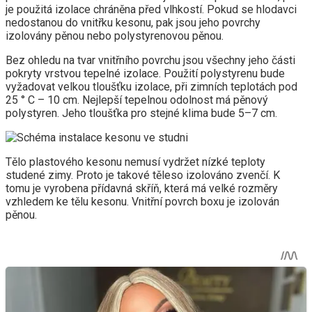
je použitá izolace chráněna před vlhkostí. Pokud se hlodavci
nedostanou do vnitřku kesonu, pak jsou jeho povrchy
izolovány pěnou nebo polystyrenovou pěnou.
Bez ohledu na tvar vnitřního povrchu jsou všechny jeho části
pokryty vrstvou tepelné izolace. Použití polystyrenu bude
vyžadovat velkou tloušťku izolace, při zimních teplotách pod
25 ° C – 10 cm. Nejlepší tepelnou odolnost má pěnový
polystyren. Jeho tloušťka pro stejné klima bude 5–7 cm.
Tělo plastového kesonu nemusí vydržet nízké teploty
studené zimy. Proto je takové těleso izolováno zvenčí. K
tomu je vyrobena přídavná skříň, která má velké rozměry
vzhledem ke tělu kesonu. Vnitřní povrch boxu je izolován
pěnou.