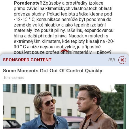
Poradenství!
Způsoby a prostředky izolace
přímo závisí na klimatických vlastnostech oblasti
provozu studny. Pokud teplota zřídka klesne pod
-12-15 ° C, komunikace nemůže být ponořena do
země do velké hloubky a jako tepelně izolační
materiály lze použít piliny, rašelinu, expandovanou
hlínu a další přírodní plniva. Naopak v místech s
extrémnějším klimatem, kde teploty klesají na -20-
30 ° C a níže nejsou neobvyklé, je přípustné
používat pouze profesionální materiály – pěnový
plast, penoizol, polyuretanová pěna atd.
SPONSORED CONTENT
Možnosti technologie
Existuje několik technologických metod pro izolaci studny na
ulici v soukromém domě, které se liší v typech použitých
materiálů, konstrukci systému a zařízení.
V zásadě se
používají 4 způsoby:
S ohřívačem.
S kesonem.