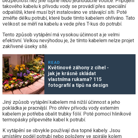
bezpečnost než jiné topné nebo jednoduché vodiče. Připojení
takového kabelu k přívodu vody se provádí přes speciální
odpaliště, které musí být instalováno ve stávající síti. Poté
změřte délku potrubí, které bude tímto kabelem ohříváno. Tato
velikost se měří na kabelu a vede přes T-kus do potrubí.
Tento způsob vytápění má vysokou účinnost a je velmi
efektivní. Velkou nevýhodou je, že tímto kabelem nelze projet
zakřivené úseky sítě.
READ
Květinové záhony z cihel -
jak je krásně skládat
vlastníma rukama? 115
fotografií a tipů na design
Jiný způsob vytápění kabelem má nižší účinnost a jeho
pokládka je pracnější. Pro ohřev přívodu vody externím
kabelem je potřeba obalit trubky fólií. Poté pomocí hliníkové
termopásky připevněte kabel k potrubí.
K vytápění se obvykle používají dva topné kabely. Jsou
umístěny podél potrubí nebo položeny ve spirále kolem