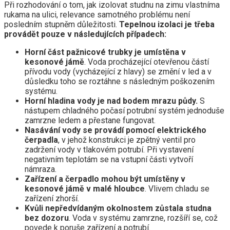
Při rozhodování o tom, jak izolovat studnu na zimu vlastníma
rukama na ulici, relevance samotného problému není
posledním stupněm důležitosti.
Tepelnou izolaci je třeba
provádět pouze v následujících případech:
Horní část pažnicové trubky je umístěna v
kesonové jámě
. Voda procházející otevřenou částí
přívodu vody (vycházející z hlavy) se změní v led a v
důsledku toho se roztáhne s následným poškozením
systému.
Horní hladina vody je nad bodem mrazu půdy.
S
nástupem chladného počasí potrubní systém jednoduše
zamrzne ledem a přestane fungovat.
Nasávání vody se provádí pomocí elektrického
čerpadla
, v jehož konstrukci je zpětný ventil pro
zadržení vody v tlakovém potrubí. Při vystavení
negativním teplotám se na vstupní části vytvoří
námraza.
Zařízení a čerpadlo mohou být umístěny v
kesonové jámě v malé hloubce
. Vlivem chladu se
zařízení zhorší.
Kvůli nepředvídaným okolnostem zůstala studna
bez dozoru
. Voda v systému zamrzne, rozšíří se, což
povede k poruše zařízení a potrubí.