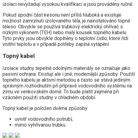
izolaci nevyžadují vysokou kvalifikaci a jsou prováděny ručně.
Pokud spodní část kesonu není příliš hluboká a existuje
možnost zamrznutí izolovaného těla, je nainstalováno topné
těleso. Obvykle se používá trubkový elektrický ohřívač s
nízkým výkonem (TEH) nebo malý kousek topného kabelu.
Tyto prvky jsou obvykle doplněny o teplotní čidlo, které řídí
vnitřní teplotu a v případě potřeby zapíná vytápění.
Topný kabel
Izolace studny tepelně odolnými materiály se označuje jako
pasivní ochrana. Existují ale i jiné, modernější způsoby. Použití
topného kabelu je aktivní metodou a často se stává jediným
správným rozhodnutím při přípravě vodovodního systému na
zimu ve venkovském domě. To bude platit zejména při
vzácném použití studny v chladném období.
Topný kabel je položen dvěma způsoby:
uvnitř vodovodního potrubí;
mimo vyhřívanou trubku.