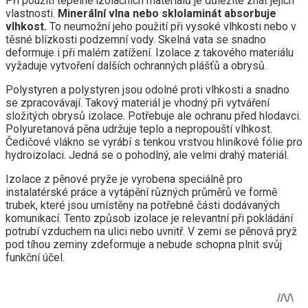
Při použití tepelně izolačních materiálů je důležité znát jejich
vlastnosti.
Minerální vlna nebo sklolaminát absorbuje
vlhkost.
To neumožní jeho použití při vysoké vlhkosti nebo v
těsné blízkosti podzemní vody. Skelná vata se snadno
deformuje i při malém zatížení. Izolace z takového materiálu
vyžaduje vytvoření dalších ochranných plášťů a obrysů.
Polystyren a polystyren jsou odolné proti vlhkosti a snadno
se zpracovávají. Takový materiál je vhodný při vytváření
složitých obrysů izolace. Potřebuje ale ochranu před hlodavci.
Polyuretanová pěna udržuje teplo a nepropouští vlhkost.
Čedičové vlákno se vyrábí s tenkou vrstvou hliníkové fólie pro
hydroizolaci. Jedná se o pohodlný, ale velmi drahý materiál.
Izolace z pěnové pryže je vyrobena speciálně pro
instalatérské práce a vytápění různých průměrů ve formě
trubek, které jsou umístěny na potřebné části dodávaných
komunikací. Tento způsob izolace je relevantní při pokládání
potrubí vzduchem na ulici nebo uvnitř. V zemi se pěnová pryž
pod tíhou zeminy zdeformuje a nebude schopna plnit svůj
funkční účel.