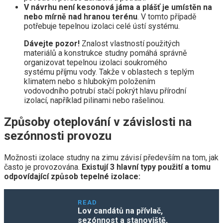
V návrhu není kesonová jáma a plášť je umístěn na
nebo mírně nad hranou terénu
. V tomto případě
potřebuje tepelnou izolaci celé ústí systému.
Dávejte pozor!
Znalost vlastností použitých
materiálů a konstrukce studny pomáhá správně
organizovat tepelnou izolaci soukromého
systému příjmu vody. Takže v oblastech s teplým
klimatem nebo s hlubokým položením
vodovodního potrubí stačí pokrýt hlavu přírodní
izolací, například pilinami nebo rašelinou.
Způsoby oteplování v závislosti na
sezónnosti provozu
Možnosti izolace studny na zimu závisí především na tom, jak
často je provozována.
Existují 3 hlavní typy použití a tomu
odpovídající způsob tepelné izolace:
READ
Lov candátů na přívlač,
sezónnost a stanoviště,