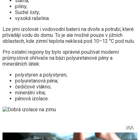
sláma;
piliny;
Suché listy;
vysoká rašelina.
Lze jimi izolovat i vodovodní baterii na dvoře a potrubí, které
přivádějí vodu do domu. To je ale možné pouze v jižních
oblastech, kde zimní teplota neklesá pod 10–12 °C pod nulu.
Pro ostatní regiony by bylo správné používat moderní
průmyslové ohřívače na bázi polyuretanové pěny a
minerálních látek:
polystyren a polystyren;
polyuretanová pěna;
čedičové vlákno;
minerální vlna;
pěnová izolace.