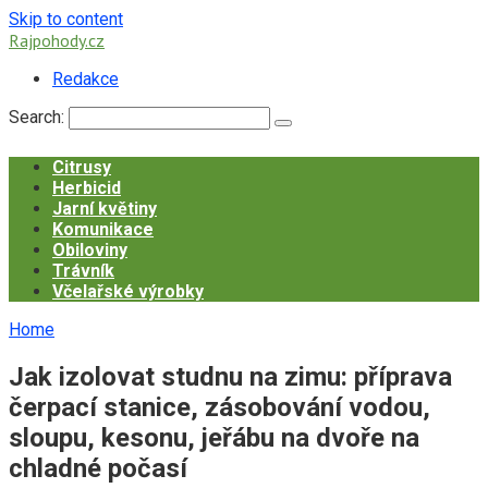
Skip to content
Rajpohody.cz
Redakce
Search:
Citrusy
Herbicid
Jarní květiny
Komunikace
Obiloviny
Trávník
Včelařské výrobky
Home
Jak izolovat studnu na zimu: příprava
čerpací stanice, zásobování vodou,
sloupu, kesonu, jeřábu na dvoře na
chladné počasí