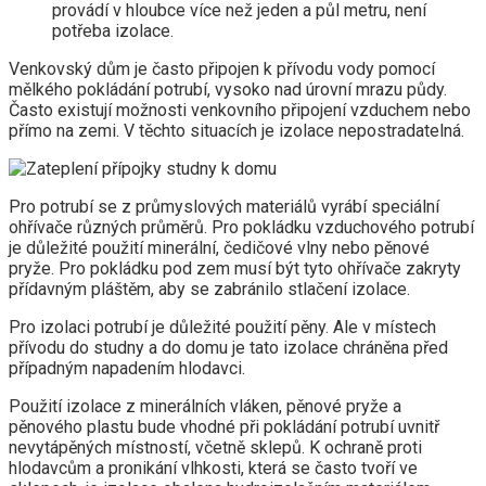
provádí v hloubce více než jeden a půl metru, není
potřeba izolace.
Venkovský dům je často připojen k přívodu vody pomocí
mělkého pokládání potrubí, vysoko nad úrovní mrazu půdy.
Často existují možnosti venkovního připojení vzduchem nebo
přímo na zemi. V těchto situacích je izolace nepostradatelná.
Pro potrubí se z průmyslových materiálů vyrábí speciální
ohřívače různých průměrů. Pro pokládku vzduchového potrubí
je důležité použití minerální, čedičové vlny nebo pěnové
pryže. Pro pokládku pod zem musí být tyto ohřívače zakryty
přídavným pláštěm, aby se zabránilo stlačení izolace.
Pro izolaci potrubí je důležité použití pěny. Ale v místech
přívodu do studny a do domu je tato izolace chráněna před
případným napadením hlodavci.
Použití izolace z minerálních vláken, pěnové pryže a
pěnového plastu bude vhodné při pokládání potrubí uvnitř
nevytápěných místností, včetně sklepů. K ochraně proti
hlodavcům a pronikání vlhkosti, která se často tvoří ve