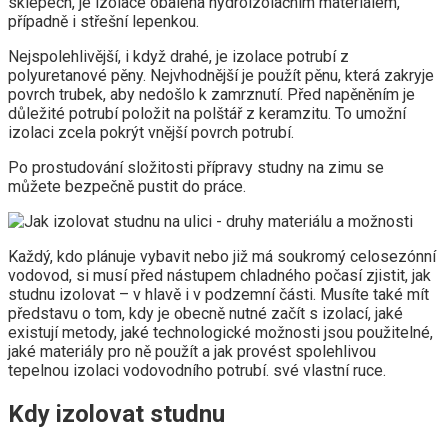
sklepech, je izolace obalena hydroizolačním materiálem,
případně i střešní lepenkou.
Nejspolehlivější, i když drahé, je izolace potrubí z
polyuretanové pěny. Nejvhodnější je použít pěnu, která zakryje
povrch trubek, aby nedošlo k zamrznutí. Před napěněním je
důležité potrubí položit na polštář z keramzitu. To umožní
izolaci zcela pokrýt vnější povrch potrubí.
Po prostudování složitosti přípravy studny na zimu se
můžete bezpečně pustit do práce.
Každý, kdo plánuje vybavit nebo již má soukromý celosezónní
vodovod, si musí před nástupem chladného počasí zjistit, jak
studnu izolovat – v hlavě i v podzemní části. Musíte také mít
představu o tom, kdy je obecně nutné začít s izolací, jaké
existují metody, jaké technologické možnosti jsou použitelné,
jaké materiály pro ně použít a jak provést spolehlivou
tepelnou izolaci vodovodního potrubí. své vlastní ruce.
Kdy izolovat studnu