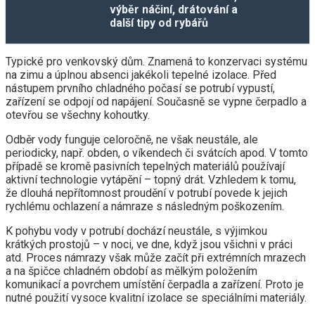
výběr náčiní, drátování a
další tipy od rybářů
Typické pro venkovský dům. Znamená to konzervaci systému
na zimu a úplnou absenci jakékoli tepelné izolace. Před
nástupem prvního chladného počasí se potrubí vypustí,
zařízení se odpojí od napájení. Současně se vypne čerpadlo a
otevřou se všechny kohoutky.
Odběr vody funguje celoročně, ne však neustále, ale
periodicky, např. obden, o víkendech či svátcích apod. V tomto
případě se kromě pasivních tepelných materiálů používají
aktivní technologie vytápění – topný drát. Vzhledem k tomu,
že dlouhá nepřítomnost proudění v potrubí povede k jejich
rychlému ochlazení a námraze s následným poškozením.
K pohybu vody v potrubí dochází neustále, s výjimkou
krátkých prostojů – v noci, ve dne, když jsou všichni v práci
atd. Proces námrazy však může začít při extrémních mrazech
a na špičce chladném období as mělkým položením
komunikací a povrchem umístění čerpadla a zařízení. Proto je
nutné použití vysoce kvalitní izolace se speciálními materiály.