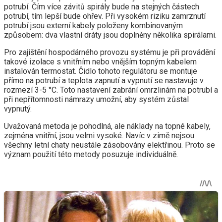
potrubí. Čím více závitů spirály bude na stejných částech
potrubí, tím lepší bude ohřev. Při vysokém riziku zamrznutí
potrubí jsou externí kabely položeny kombinovaným
způsobem: dva vlastní dráty jsou doplněny několika spirálami.
Pro zajištění hospodárného provozu systému je při provádění
takové izolace s vnitřním nebo vnějším topným kabelem
instalován termostat. Čidlo tohoto regulátoru se montuje
přímo na potrubí a teplota zapnutí a vypnutí se nastavuje v
rozmezí 3-5 °C. Toto nastavení zabrání omrzlinám na potrubí a
při nepřítomnosti námrazy umožní, aby systém zůstal
vypnutý.
Uvažovaná metoda je pohodlná, ale náklady na topné kabely,
zejména vnitřní, jsou velmi vysoké. Navíc v zimě nejsou
všechny letní chaty neustále zásobovány elektřinou. Proto se
význam použití této metody posuzuje individuálně.