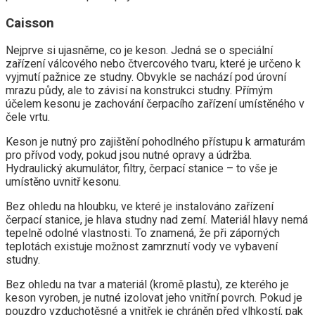
Caisson
Nejprve si ujasněme, co je keson. Jedná se o speciální
zařízení válcového nebo čtvercového tvaru, které je určeno k
vyjmutí pažnice ze studny. Obvykle se nachází pod úrovní
mrazu půdy, ale to závisí na konstrukci studny. Přímým
účelem kesonu je zachování čerpacího zařízení umístěného v
čele vrtu.
Keson je nutný pro zajištění pohodlného přístupu k armaturám
pro přívod vody, pokud jsou nutné opravy a údržba.
Hydraulický akumulátor, filtry, čerpací stanice – to vše je
umístěno uvnitř kesonu.
Bez ohledu na hloubku, ve které je instalováno zařízení
čerpací stanice, je hlava studny nad zemí. Materiál hlavy nemá
tepelně odolné vlastnosti. To znamená, že při záporných
teplotách existuje možnost zamrznutí vody ve vybavení
studny.
Bez ohledu na tvar a materiál (kromě plastu), ze kterého je
keson vyroben, je nutné izolovat jeho vnitřní povrch. Pokud je
pouzdro vzduchotěsné a vnitřek je chráněn před vlhkostí, pak